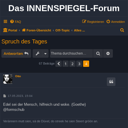
Das INNENSPIEGEL-Forum
FAQ
Registrieren
Anmelden
S
Portal
Foren-Übersicht
Off-Topic
Alles ...
u
Spruch des Tages
c
h
Suche
Erweitert
Antworten
e
1
2
3
4
Vorherige
67 Beiträge
Otto
B
17.05.2023, 15:04
e
i
Edel sei der Mensch, hilfreich und woke. (Goethe)
t
@formschub
r
a
g
Verännern mutt sien, sä de Düvel, do streek he sien Steert gröön an.