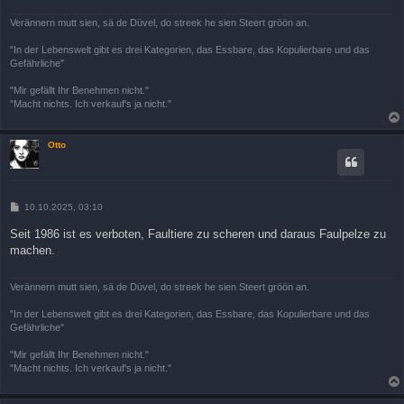
Verännern mutt sien, sä de Düvel, do streek he sien Steert gröön an.
"In der Lebenswelt gibt es drei Kategorien, das Essbare, das Kopulierbare und das
Gefährliche"
"Mir gefällt Ihr Benehmen nicht."
"Macht nichts. Ich verkauf's ja nicht."
Otto
B
10.10.2025, 03:10
e
i
Seit 1986 ist es verboten, Faultiere zu scheren und daraus Faulpelze zu
t
machen.
r
a
g
Verännern mutt sien, sä de Düvel, do streek he sien Steert gröön an.
"In der Lebenswelt gibt es drei Kategorien, das Essbare, das Kopulierbare und das
Gefährliche"
"Mir gefällt Ihr Benehmen nicht."
"Macht nichts. Ich verkauf's ja nicht."