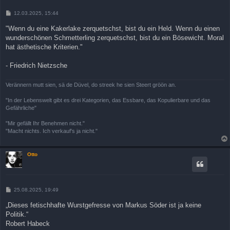
B
12.03.2025, 15:44
e
i
"Wenn du eine Kakerlake zerquetschst, bist du ein Held. Wenn du einen
t
wunderschönen Schmetterling zerquetschst, bist du ein Bösewicht. Moral
r
a
hat ästhetische Kriterien."
g
- Friedrich Nietzsche
Verännern mutt sien, sä de Düvel, do streek he sien Steert gröön an.
"In der Lebenswelt gibt es drei Kategorien, das Essbare, das Kopulierbare und das
Gefährliche"
"Mir gefällt Ihr Benehmen nicht."
"Macht nichts. Ich verkauf's ja nicht."
Otto
B
25.08.2025, 19:49
e
i
„Dieses fetischhafte Wurstgefresse von Markus Söder ist ja keine
t
Politik.“
r
a
Robert Habeck
g