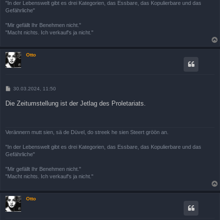
"In der Lebenswelt gibt es drei Kategorien, das Essbare, das Kopulierbare und das
Gefährliche"
"Mir gefällt Ihr Benehmen nicht."
"Macht nichts. Ich verkauf's ja nicht."
Otto
B
30.03.2024, 11:50
e
i
Die Zeitumstellung ist der Jetlag des Proletariats.
t
r
a
g
Verännern mutt sien, sä de Düvel, do streek he sien Steert gröön an.
"In der Lebenswelt gibt es drei Kategorien, das Essbare, das Kopulierbare und das
Gefährliche"
"Mir gefällt Ihr Benehmen nicht."
"Macht nichts. Ich verkauf's ja nicht."
Otto