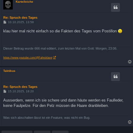
Karteileiche
Re: Spruch des Tages
B
10.10.2025, 13:58
e
i
klau hier mal nicht einfach so die Fakten des Tages vom Postillon
t
r
a
g
Dieser Beitrag wurde 666 mal editiert, zum letzten Mal von Gott: Morgen, 23:06.
https://www.youtube.com/@Fahrsklave
Taktikus
Re: Spruch des Tages
B
15.10.2025, 18:20
e
i
Ausserdem, wenn ich sie schere und dann häute werden es Faulleder,
t
keine Faulpelze. Für den Pelz müssen die Haare dranbleiben.
r
a
g
Was sich abschalten lässt ist ein Feature, was nicht ein Bug.