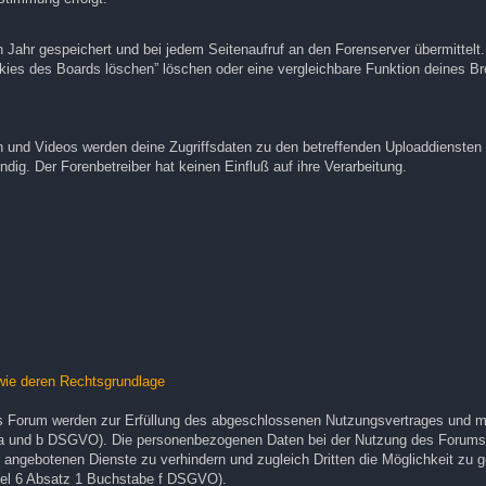
Jahr gespeichert und bei jedem Seitenaufruf an den Forenserver übermittelt.
okies des Boards löschen” löschen oder eine vergleichbare Funktion deines 
n und Videos werden deine Zugriffsdaten zu den betreffenden Uploaddiensten ü
ig. Der Forenbetreiber hat keinen Einfluß auf ihre Verarbeitung.
wie deren Rechtsgrundlage
s Forum werden zur Erfüllung des abgeschlossenen Nutzungsvertrages und mit
e a und b DSGVO). Die personenbezogenen Daten bei der Nutzung des Forums 
angebotenen Dienste zu verhindern und zugleich Dritten die Möglichkeit zu g
el 6 Absatz 1 Buchstabe f DSGVO).