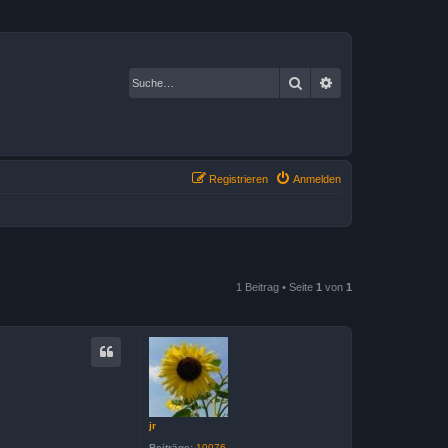
Suche
Erweiterte Suche
Registrieren
Anmelden
1 Beitrag • Seite
1
von
1
jr
Beiträge:
10076