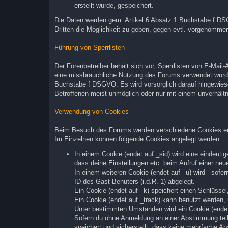
erstellt wurde, gespeichert.
Die Daten werden gem. Artikel 6 Absatz 1 Buchstabe f DS
Dritten die Möglichkeit zu geben, gegen evtl. vorgenomm
Führung von Sperrlisten
Der Forenbetreiber behält sich vor, Sperrlisten von E-Mai
eine missbräuchliche Nutzung des Forums verwendet wurde
Buchstabe f DSGVO. Es wird vorsorglich darauf hingewies
Betroffenen meist unmöglich oder nur mit einem unverhäl
Verwendung von Cookies
Beim Besuch des Forums werden verschiedene Cookies erstel
Im Einzelnen können folgende Cookies angelegt werden:
In einem Cookie (endet auf _sid) wird eine eindeutige
dass deine Einstellungen etc. beim Aufruf einer neue
In einem weiteren Cookie (endet auf _u) wird - sofer
ID des Gast-Benuters (i.d.R. 1) abgelegt.
Ein Cookie (endet auf _k) speichert einen Schlüssel
Ein Cookie (endet auf _track) kann benutzt werden,
Unter bestimmten Umständen wird ein Cookie (endet a
Sofern du ohne Anmeldung an einer Abstimmung teilg
speichert und sicherstellt, dass keine mehrfache Ab