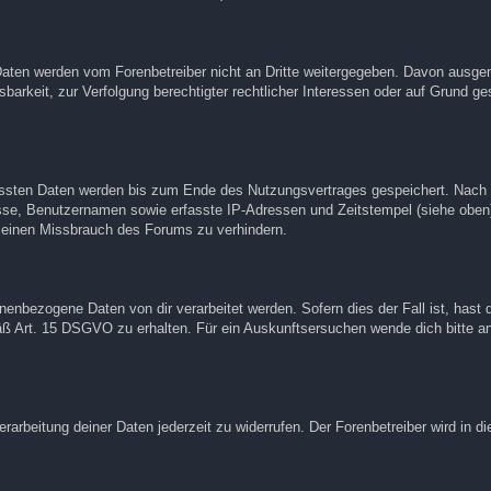
n Daten werden vom Forenbetreiber nicht an Dritte weitergegeben. Davon ausg
barkeit, zur Verfolgung berechtigter rechtlicher Interessen oder auf Grund ge
rfassten Daten werden bis zum Ende des Nutzungsvertrages gespeichert. Nach
resse, Benutzernamen sowie erfasste IP-Adressen und Zeitstempel (siehe oben
d einen Missbrauch des Forums zu verhindern.
enbezogene Daten von dir verarbeitet werden. Sofern dies der Fall ist, hast 
äß Art. 15 DSGVO zu erhalten. Für ein Auskunftsersuchen wende dich bitte a
rarbeitung deiner Daten jederzeit zu widerrufen. Der Forenbetreiber wird in d