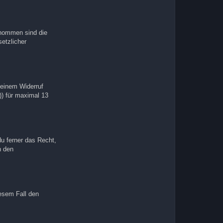
enommen sind die
setzlicher
 einem Widerruf
)) für maximal 13
du ferner das Recht,
n den
iesem Fall den