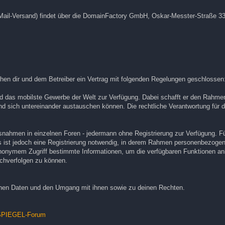
Mail-Versand) findet über die DomainFactory GmbH, Oskar-Messter-Straße 3
n dir und dem Betreiber ein Vertrag mit folgenden Regelungen geschlossen
nd das mobilste Gewerbe der Welt zur Verfügung. Dabei schafft er den Rahme
und sich untereinander austauschen können. Die rechtliche Verantwortung für d
Ausnahmen in einzelnen Foren - jedermann ohne Registrierung zur Verfügung. Fü
s ist jedoch eine Registrierung notwendig, in derem Rahmen personenbezogen
 anonymem Zugriff bestimmte Informationen, um die verfügbaren Funktionen an
chverfolgen zu können.
nen Daten und den Umgang mit ihnen sowie zu deinen Rechten.
NSPIEGEL-Forum