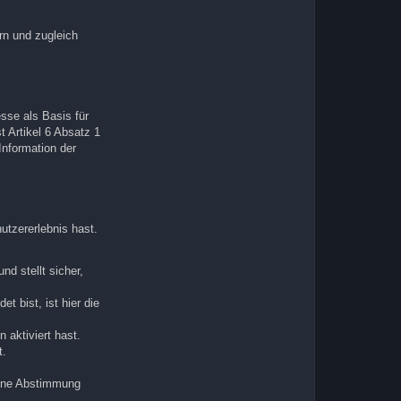
rn und zugleich
sse als Basis für
 Artikel 6 Absatz 1
nformation der
utzererlebnis hast.
nd stellt sicher,
t bist, ist hier die
 aktiviert hast.
t.
eine Abstimmung