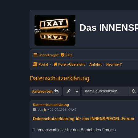
Das INNENS
Schnellzugriff
FAQ
Portal
Foren-Übersicht
Anfahrt
Neu hier?
Datenschutzerklärung
Antworten
Datenschutzerklärung
B
von
jr
»
25.05.2018, 04:47
e
i
Datenschutzerklärung für das INNENSPIEGEL-Forum
t
r
a
1. Verantwortlicher für den Betrieb des Forums
g