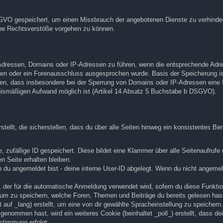
GVO gespeichert, um einen Missbrauch der angebotenen Dienste zu verhinde
ene Rechtsverstöße vorgehen zu können.
l-Adressen, Domains oder IP-Adressen zu führen, wenn die entsprechende Adre
n oder ein Forenausschluss ausgesprochen wurde. Basis der Speicherung ist
en, dass insbesondere bei der Sperrung von Domains oder IP-Adressen eine I
tnismäßigen Aufwand möglich ist (Artikel 14 Absatz 5 Buchstabe b DSGVO).
lt, die sicherstellen, dass du über alle Seiten hinweg ein konsistentes Ben
, zufällige ID gespeichert. Diese bildet eine Klammer über alle Seitenaufrufe u
n Seite erhalten bleiben.
n du angemeldet bist - deine interne User-ID abgelegt. Wenn du nicht angemelde
, der für die automatische Anmeldung verwendet wird, sofern du diese Funktion
 um zu speichern, welche Foren, Themen und Beiträge du bereits gelesen has
uf _lang) erstellt, um eine von dir gewählte Spracheinstellung zu speichern.
enommen hast, wird ein weiteres Cookie (beinhaltet _poll_) erstellt, dass d
stimmung erfolgt.