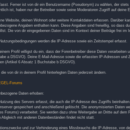
asst. Ferner ist von dir ein Benutzername (Pseudonym) zu wählen, der stets 
lich ist, haben nur der Betreiber sowie seine Moderatoren Zugriff auf deine 
eine Website, deinen Wohnort oder weitere Kontaktdaten erfassen. Darüber ka
enbezogene Angaben enthalten kann. Diese Angaben sind freiwillig, so dass du
lst. Die von dir eingegebenen Daten sind im Kontext deiner Beiträge frei im I
utzungsbedingungen werden die IP-Adresse sowie ein Zeitstempel erfasst.
einem Profil willigst du ein, dass der Forenbetreiber diese Daten verarbeiten 
hstabe a DSGVO). Deine E-Mail-Adresse sowie die erfassten IP-Adressen und Z
nen (Artikel 6 Absatz 1 Buchstabe b DSGVO).
 die von dir in deinem Profil hinterlegten Daten jederzeit ändern.
IEGEL-Forums
enbezogene Daten erhoben:
tzung des Servers erfasst, die auch die IP-Adresse des Zugriffs beinhalten.
nserver gespeichert und anschließend gelöscht. Die anonymisierten Daten we
 Forums) verarbeitet. Sie werden dazu ohne Weitergabe an Dritte auf dem 
n Abgleich mit anderen Datenbeständen findet nicht statt.
ationszwecke und zur Verhinderung eines Missbrauchs die IP-Adresse, von de