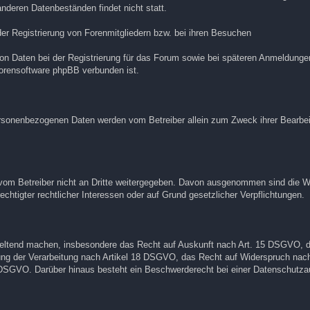
anderen Datenbeständen findet nicht statt.
er Registrierung von Forenmitgliedern bzw. bei ihren Besuchen
on Daten bei der Registrierung für das Forum sowie bei späteren Anmeldungen
 Forensoftware phpBB verbunden ist.
ersonenbezogenen Daten werden vom Betreiber allein zum Zweck ihrer Bearbei
vom Betreiber nicht an Dritte weitergegeben. Davon ausgenommen sind die W
rechtigter rechtlicher Interessen oder auf Grund gesetzlicher Verpflichtungen.
 geltend machen, insbesondere das Recht auf Auskunft nach Art. 15 DSGVO, 
g der Verarbeitung nach Artikel 18 DSGVO, das Recht auf Widerspruch nac
0 DSGVO. Darüber hinaus besteht ein Beschwerderecht bei einer Datenschutza