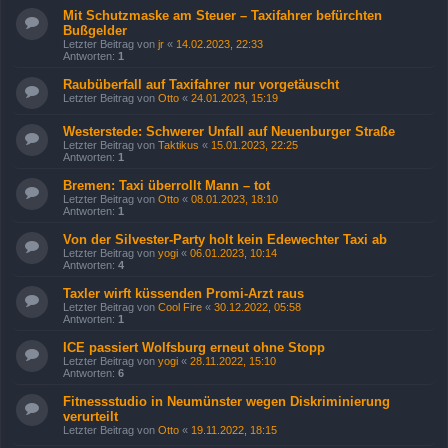
Mit Schutzmaske am Steuer – Taxifahrer befürchten
Bußgelder
Letzter Beitrag von
jr
«
14.02.2023, 22:33
Antworten:
1
Raubüberfall auf Taxifahrer nur vorgetäuscht
Letzter Beitrag von
Otto
«
24.01.2023, 15:19
Westerstede: Schwerer Unfall auf Neuenburger Straße
Letzter Beitrag von
Taktikus
«
15.01.2023, 22:25
Antworten:
1
Bremen: Taxi überrollt Mann – tot
Letzter Beitrag von
Otto
«
08.01.2023, 18:10
Antworten:
1
Von der Silvester-Party holt kein Edewechter Taxi ab
Letzter Beitrag von
yogi
«
06.01.2023, 10:14
Antworten:
4
Taxler wirft küssenden Promi-Arzt raus
Letzter Beitrag von
Cool Fire
«
30.12.2022, 05:58
Antworten:
1
ICE passiert Wolfsburg erneut ohne Stopp
Letzter Beitrag von
yogi
«
28.11.2022, 15:10
Antworten:
6
Fitnessstudio in Neumünster wegen Diskriminierung
verurteilt
Letzter Beitrag von
Otto
«
19.11.2022, 18:15