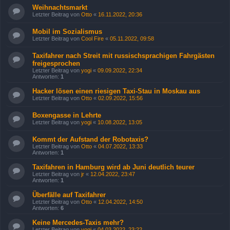
Weihnachtsmarkt
Letzter Beitrag von
Otto
«
16.11.2022, 20:36
Mobil im Sozialismus
Letzter Beitrag von
Cool Fire
«
05.11.2022, 09:58
Taxifahrer nach Streit mit russischsprachigen Fahrgästen
freigesprochen
Letzter Beitrag von
yogi
«
09.09.2022, 22:34
Antworten:
1
Hacker lösen einen riesigen Taxi-Stau in Moskau aus
Letzter Beitrag von
Otto
«
02.09.2022, 15:56
Boxengasse in Lehrte
Letzter Beitrag von
yogi
«
10.08.2022, 13:05
Kommt der Aufstand der Robotaxis?
Letzter Beitrag von
Otto
«
04.07.2022, 13:33
Antworten:
1
Taxifahren in Hamburg wird ab Juni deutlich teurer
Letzter Beitrag von
jr
«
12.04.2022, 23:47
Antworten:
1
Überfälle auf Taxifahrer
Letzter Beitrag von
Otto
«
12.04.2022, 14:50
Antworten:
6
Keine Mercedes-Taxis mehr?
Letzter Beitrag von
yogi
«
04.03.2022, 23:22