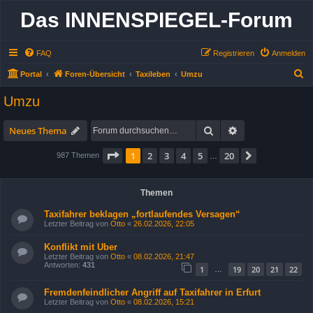
Das INNENSPIEGEL-Forum
FAQ
Registrieren
Anmelden
S
Portal
Foren-Übersicht
Taxileben
Umzu
u
Umzu
c
h
Suche
Erweiterte Suche
Neues Thema
e
Seite
1
von
20
1
2
3
4
5
20
Nächste
987 Themen
…
Themen
Taxifahrer beklagen „fortlaufendes Versagen“
Letzter Beitrag von
Otto
«
26.02.2026, 22:05
Konflikt mit Uber
Letzter Beitrag von
Otto
«
08.02.2026, 21:47
Antworten:
431
1
19
20
21
22
…
Fremdenfeindlicher Angriff auf Taxifahrer in Erfurt
Letzter Beitrag von
Otto
«
08.02.2026, 15:21