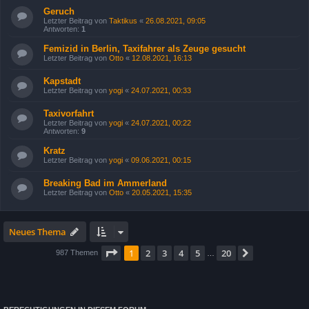
Geruch
Letzter Beitrag von
Taktikus
«
26.08.2021, 09:05
Antworten:
1
Femizid in Berlin, Taxifahrer als Zeuge gesucht
Letzter Beitrag von
Otto
«
12.08.2021, 16:13
Kapstadt
Letzter Beitrag von
yogi
«
24.07.2021, 00:33
Taxivorfahrt
Letzter Beitrag von
yogi
«
24.07.2021, 00:22
Antworten:
9
Kratz
Letzter Beitrag von
yogi
«
09.06.2021, 00:15
Breaking Bad im Ammerland
Letzter Beitrag von
Otto
«
20.05.2021, 15:35
Neues Thema
Seite
1
von
20
1
2
3
4
5
20
Nächste
987 Themen
…