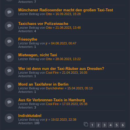
Antworten:
7
Münchener Radiosender macht den großen Taxi-Test
Letzter Beitrag von
Otto
«
16.09.2023, 15:28
Taxichaos vor Polizeiwache
Letzter Beitrag von
Otto
«
21.08.2023, 13:48
Antworten:
4
Friesoythe
Letzter Beitrag von
jr
«
04.08.2023, 00:47
Antworten:
1
Mietwagen, nicht Taxi
Letzter Beitrag von
Otto
«
28.06.2023, 13:22
Wer ist denn nun der Taxi-Räuber aus Dresden?
Letzter Beitrag von
Cool Fire
«
21.04.2023, 16:05
Antworten:
1
Mord an Taxifahrer in Berlin
Letzter Beitrag von
Durchdreher
«
15.04.2023, 05:13
Antworten:
1
Aus für Verbrenner-Taxis in Hamburg
Letzter Beitrag von
Cool Fire
«
17.03.2023, 05:38
Antworten:
3
Indisktutabel
Letzter Beitrag von
jr
«
19.02.2023, 22:38
Antworten:
100
1
2
3
4
5
6