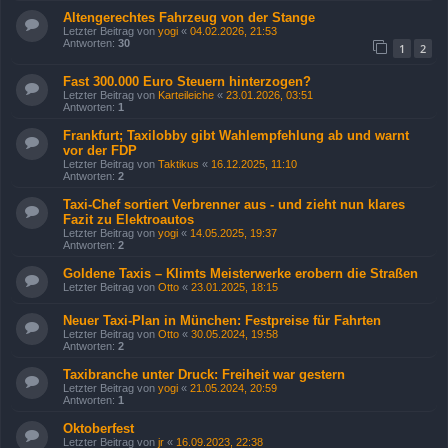
Altengerechtes Fahrzeug von der Stange
Letzter Beitrag von
yogi
«
04.02.2026, 21:53
Antworten:
30
1
2
Fast 300.000 Euro Steuern hinterzogen?
Letzter Beitrag von
Karteileiche
«
23.01.2026, 03:51
Antworten:
1
Frankfurt; Taxilobby gibt Wahlempfehlung ab und warnt
vor der FDP
Letzter Beitrag von
Taktikus
«
16.12.2025, 11:10
Antworten:
2
Taxi-Chef sortiert Verbrenner aus - und zieht nun klares
Fazit zu Elektroautos
Letzter Beitrag von
yogi
«
14.05.2025, 19:37
Antworten:
2
Goldene Taxis – Klimts Meisterwerke erobern die Straßen
Letzter Beitrag von
Otto
«
23.01.2025, 18:15
Neuer Taxi-Plan in München: Festpreise für Fahrten
Letzter Beitrag von
Otto
«
30.05.2024, 19:58
Antworten:
2
Taxibranche unter Druck: Freiheit war gestern
Letzter Beitrag von
yogi
«
21.05.2024, 20:59
Antworten:
1
Oktoberfest
Letzter Beitrag von
jr
«
16.09.2023, 22:38