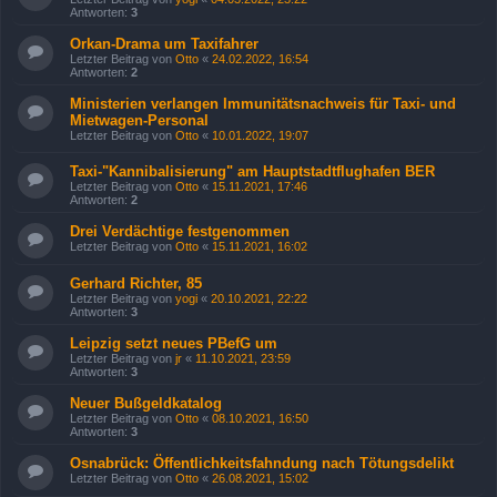
Antworten:
3
Orkan-Drama um Taxifahrer
Letzter Beitrag von
Otto
«
24.02.2022, 16:54
Antworten:
2
Ministerien verlangen Immunitätsnachweis für Taxi- und
Mietwagen-Personal
Letzter Beitrag von
Otto
«
10.01.2022, 19:07
Taxi-"Kannibalisierung" am Hauptstadtflughafen BER
Letzter Beitrag von
Otto
«
15.11.2021, 17:46
Antworten:
2
Drei Verdächtige festgenommen
Letzter Beitrag von
Otto
«
15.11.2021, 16:02
Gerhard Richter, 85
Letzter Beitrag von
yogi
«
20.10.2021, 22:22
Antworten:
3
Leipzig setzt neues PBefG um
Letzter Beitrag von
jr
«
11.10.2021, 23:59
Antworten:
3
Neuer Bußgeldkatalog
Letzter Beitrag von
Otto
«
08.10.2021, 16:50
Antworten:
3
Osnabrück: Öffentlichkeitsfahndung nach Tötungsdelikt
Letzter Beitrag von
Otto
«
26.08.2021, 15:02