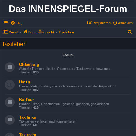
Das INNENSPIEGEL-Forum
FAQ
Registrieren
Anmelden
S
Portal
Foren-Übersicht
Taxileben
u
Taxileben
c
h
Forum
e
Oldenburg
Aktuelle Themen, die das Oldenburger Taxigewerbe bewegen
Themen:
830
Umzu
Hier ist Platz für alles, was sich taximäßig im Rest der Republik tut
Themen:
987
KulTour
Bücher, Filme, Geschichten - gelesen, gesehen, geschrieben
Themen:
418
Taxilinks
Taxiseiten verlinken und kommentieren
Themen:
60
Taxirecht