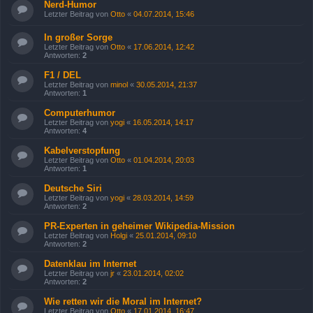
Nerd-Humor
Letzter Beitrag von
Otto
«
04.07.2014, 15:46
In großer Sorge
Letzter Beitrag von
Otto
«
17.06.2014, 12:42
Antworten:
2
F1 / DEL
Letzter Beitrag von
minol
«
30.05.2014, 21:37
Antworten:
1
Computerhumor
Letzter Beitrag von
yogi
«
16.05.2014, 14:17
Antworten:
4
Kabelverstopfung
Letzter Beitrag von
Otto
«
01.04.2014, 20:03
Antworten:
1
Deutsche Siri
Letzter Beitrag von
yogi
«
28.03.2014, 14:59
Antworten:
2
PR-Experten in geheimer Wikipedia-Mission
Letzter Beitrag von
Holgi
«
25.01.2014, 09:10
Antworten:
2
Datenklau im Internet
Letzter Beitrag von
jr
«
23.01.2014, 02:02
Antworten:
2
Wie retten wir die Moral im Internet?
Letzter Beitrag von
Otto
«
17.01.2014, 16:47