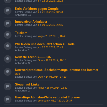
Letzter Beitrag von
jr
«
12.06.2015, 15:22
Kein Verfahren gegen Google
Letzter Beitrag von
jr
«
21.05.2015, 01:23
Antworten:
15
Innovativer Akkulader
Letzter Beitrag von
jr
«
09.03.2015, 23:55
Telekom
Letzter Beitrag von
yogi
«
23.02.2015, 16:46
Wir texten uns doch jetzt schon zu Tode!
Letzter Beitrag von
jr
«
22.01.2015, 23:43
Antworten:
1
Neueste Technik......1987
Letzter Beitrag von
Otto
«
11.09.2014, 16:13
Antworten:
3
Netzwerkprobleme: Speichermangel bremst das Internet
aus
Letzter Beitrag von
Otto
«
14.08.2014, 17:10
Steuer auf Links
Letzter Beitrag von
minol
«
28.07.2014, 22:30
Antworten:
2
Gewaltige Abmahn-Welle verbreitet Trojaner
Letzter Beitrag von
sehmann
«
08.07.2014, 08:37