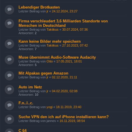
Lebendiger Brotkasten
Letzter Beitrag von
jr
«
24.12.2024, 23:27
Firma verschleudert 3,6 Milliarden Standorte von
Menschen in Deutschland
Letzter Beitrag von
Taktikus
«
30.07.2024, 07:36
Antworten:
2
Kann keine Bilder mehr speichern
Letzter Beitrag von
Taktikus
«
27.10.2023, 07:42
Antworten:
7
Muse übernimmt Audio-Software Audacity
Letzter Beitrag von
Otto
«
17.05.2021, 18:01
Antworten:
5
Mit Alpakas gegen Amazon
Letzter Beitrag von
jr
«
02.12.2020, 21:11
Auto im Netz
Letzter Beitrag von
jr
«
04.02.2020, 02:08
Antworten:
10
F.n..l..c.
Letzter Beitrag von
yogi
«
18.11.2019, 23:40
Suche VPN den ich auf iPhone installieren kann?
Letzter Beitrag von
jannes
«
16.11.2019, 08:54
C 64