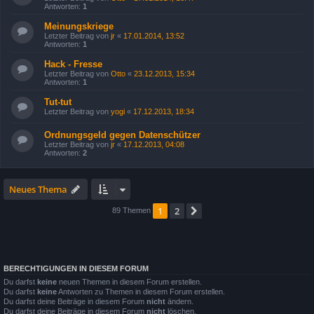
Antworten:
1
Meinungskriege
Letzter Beitrag von
jr
«
17.01.2014, 13:52
Antworten:
1
Hack - Fresse
Letzter Beitrag von
Otto
«
23.12.2013, 15:34
Antworten:
1
Tut-tut
Letzter Beitrag von
yogi
«
17.12.2013, 18:34
Ordnungsgeld gegen Datenschützer
Letzter Beitrag von
jr
«
17.12.2013, 04:08
Antworten:
2
Neues Thema
1
2
Nächste
89 Themen
BERECHTIGUNGEN IN DIESEM FORUM
Du darfst
keine
neuen Themen in diesem Forum erstellen.
Du darfst
keine
Antworten zu Themen in diesem Forum erstellen.
Du darfst deine Beiträge in diesem Forum
nicht
ändern.
Du darfst deine Beiträge in diesem Forum
nicht
löschen.