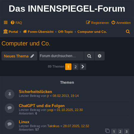
Das INNENSPIEGEL-Forum
FAQ
Registrieren
Anmelden
S
Portal
Foren-Übersicht
Off-Topic
Computer und Co.
u
Computer und Co.
c
h
Suche
Erweiterte Suche
Neues Thema
e
1
2
Nächste
89 Themen
Themen
Sicherheitslücken
Letzter Beitrag von
jr
«
08.02.2013, 19:14
ChatGPT und die Folgen
Letzter Beitrag von
yogi
«
01.10.2025, 22:30
Antworten:
6
Linux
Letzter Beitrag von
Taktikus
«
28.07.2025, 12:32
Antworten:
57
1
2
3