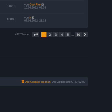
von
Cool Fire
61610
10.08.2022, 06:38
von
jr
10898
07.08.2022, 21:18
Seite
1
von
10
1
2
3
4
5
10
Nächste
497 Themen
…
Alle Cookies löschen
Alle Zeiten sind
UTC+02:00