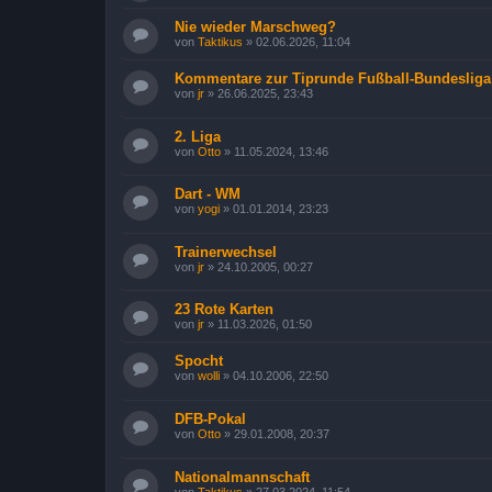
Nie wieder Marschweg?
von
Taktikus
»
02.06.2026, 11:04
Kommentare zur Tiprunde Fußball-Bundesliga
von
jr
»
26.06.2025, 23:43
2. Liga
von
Otto
»
11.05.2024, 13:46
Dart - WM
von
yogi
»
01.01.2014, 23:23
Trainerwechsel
von
jr
»
24.10.2005, 00:27
23 Rote Karten
von
jr
»
11.03.2026, 01:50
Spocht
von
wolli
»
04.10.2006, 22:50
DFB-Pokal
von
Otto
»
29.01.2008, 20:37
Nationalmannschaft
von
Taktikus
»
27.03.2024, 11:54