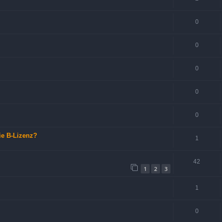
0
0
0
0
0
ie B-Lizenz?
1
42
1
2
3
1
0