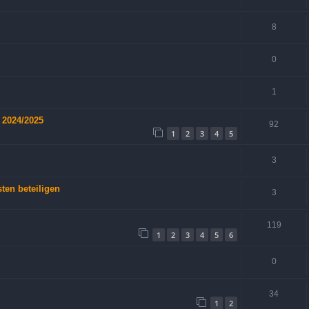
8
0
1
 2024/2025
92
1
2
3
4
5
3
ten beteiligen
3
119
1
2
3
4
5
6
0
34
1
2