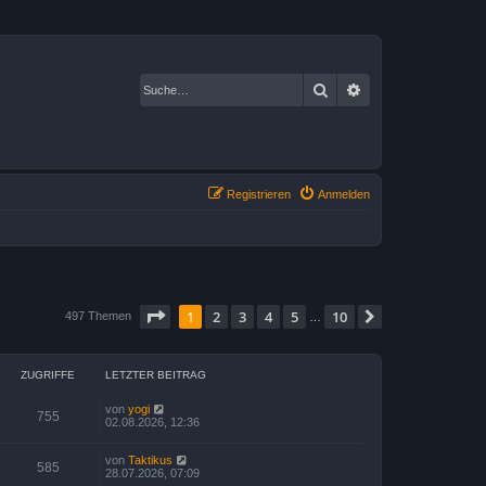
Suche
Erweiterte Suche
Registrieren
Anmelden
Seite
1
von
10
1
2
3
4
5
10
Nächste
497 Themen
…
ZUGRIFFE
LETZTER BEITRAG
von
yogi
755
02.08.2026, 12:36
von
Taktikus
585
28.07.2026, 07:09