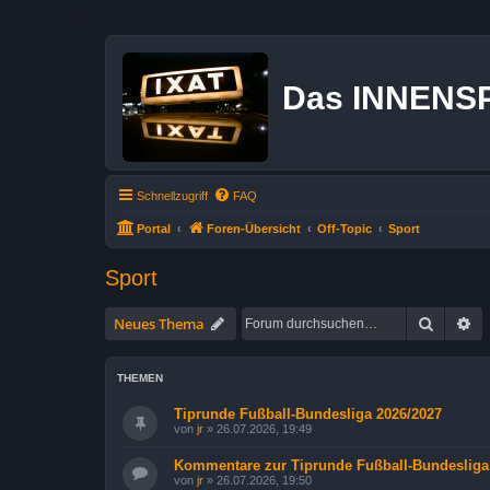
Das INNENS
Schnellzugriff
FAQ
Portal
Foren-Übersicht
Off-Topic
Sport
Sport
Suche
Er
Neues Thema
THEMEN
Tiprunde Fußball-Bundesliga 2026/2027
von
jr
»
26.07.2026, 19:49
Kommentare zur Tiprunde Fußball-Bundesliga
von
jr
»
26.07.2026, 19:50