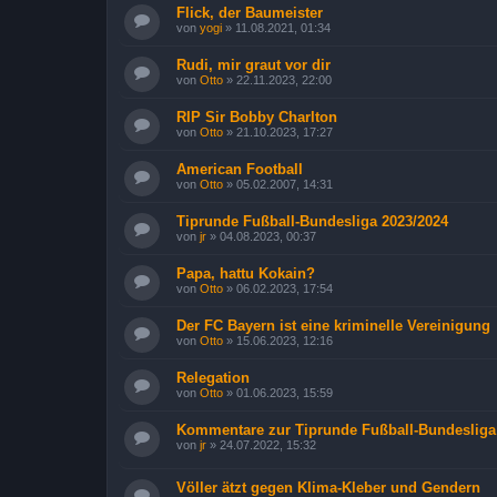
Flick, der Baumeister
von
yogi
»
11.08.2021, 01:34
Rudi, mir graut vor dir
von
Otto
»
22.11.2023, 22:00
RIP Sir Bobby Charlton
von
Otto
»
21.10.2023, 17:27
American Football
von
Otto
»
05.02.2007, 14:31
Tiprunde Fußball-Bundesliga 2023/2024
von
jr
»
04.08.2023, 00:37
Papa, hattu Kokain?
von
Otto
»
06.02.2023, 17:54
Der FC Bayern ist eine kriminelle Vereinigung
von
Otto
»
15.06.2023, 12:16
Relegation
von
Otto
»
01.06.2023, 15:59
Kommentare zur Tiprunde Fußball-Bundesliga
von
jr
»
24.07.2022, 15:32
Völler ätzt gegen Klima-Kleber und Gendern