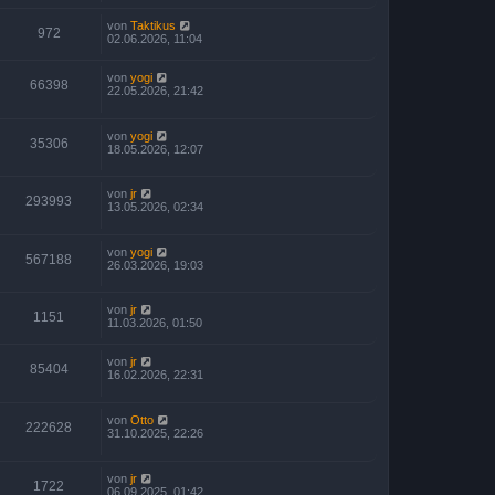
von
Taktikus
972
02.06.2026, 11:04
von
yogi
66398
22.05.2026, 21:42
von
yogi
35306
18.05.2026, 12:07
von
jr
293993
13.05.2026, 02:34
von
yogi
567188
26.03.2026, 19:03
von
jr
1151
11.03.2026, 01:50
von
jr
85404
16.02.2026, 22:31
von
Otto
222628
31.10.2025, 22:26
von
jr
1722
06.09.2025, 01:42