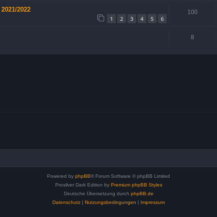
 2021/2022
100
1
2
3
4
5
6
8
Powered by
phpBB
® Forum Software © phpBB Limited
Prosilver Dark Edition by
Premium phpBB Styles
Deutsche Übersetzung durch
phpBB.de
Datenschutz
|
Nutzungsbedingungen
|
Impressum