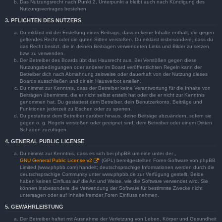
Das Nutzungsrecht nach Punkt 2, Unterpunkt a bleibt auch nach Kündigung des
Nutzungsvertrages bestehen.
3. PFLICHTEN DES NUTZERS
Du erklärst mit der Erstellung eines Beitrags, dass er keine Inhalte enthält, die gegen
geltendes Recht oder die guten Sitten verstoßen. Du erklärst insbesondere, dass du
das Recht besitzt, die in deinen Beiträgen verwendeten Links und Bilder zu setzen
bzw. zu verwenden.
Der Betreiber des Boards übt das Hausrecht aus. Bei Verstößen gegen diese
Nutzungsbedingungen oder anderer im Board veröffentlichten Regeln kann der
Betreiber dich nach Abmahnung zeitweise oder dauerhaft von der Nutzung dieses
Boards ausschließen und dir ein Hausverbot erteilen.
Du nimmst zur Kenntnis, dass der Betreiber keine Verantwortung für die Inhalte von
Beiträgen übernimmt, die er nicht selbst erstellt hat oder die er nicht zur Kenntnis
genommen hat. Du gestattest dem Betreiber, dein Benutzerkonto, Beiträge und
Funktionen jederzeit zu löschen oder zu sperren.
Du gestattest dem Betreiber darüber hinaus, deine Beiträge abzuändern, sofern sie
gegen o. g. Regeln verstoßen oder geeignet sind, dem Betreiber oder einem Dritten
Schaden zuzufügen.
4. GENERAL PUBLIC LICENSE
Du nimmst zur Kenntnis, dass es sich bei phpBB um eine unter der „
GNU General Public License v2
“ (GPL) bereitgestellten Foren-Software von phpBB
Limited (www.phpbb.com) handelt; deutschsprachige Informationen werden durch die
deutschsprachige Community unter www.phpbb.de zur Verfügung gestellt. Beide
haben keinen Einfluss auf die Art und Weise, wie die Software verwendet wird. Sie
können insbesondere die Verwendung der Software für bestimmte Zwecke nicht
untersagen oder auf Inhalte fremder Foren Einfluss nehmen.
5. GEWÄHRLEISTUNG
Der Betreiber haftet mit Ausnahme der Verletzung von Leben, Körper und Gesundheit