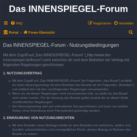
Das INNENSPIEGEL-Forum
FAQ
Registrieren
Anmelden
S
Portal
Foren-Übersicht
u
Das INNENSPIEGEL-Forum - Nutzungsbedingungen
c
h
Mit dem Zugriff auf „Das INNENSPIEGEL-Forum“ („http://www.der-
innenspiegel.de/forum“) wird zwischen dir und dem Betreiber ein Vertrag mit
e
folgenden Regelungen geschlossen:
1. NUTZUNGSVERTRAG
Mit dem Zugriff auf „Das INNENSPIEGEL-Forum“ (im Folgenden „das Board“) schließt
du einen Nutzungsvertrag mit dem Betreiber des Boards ab (im Folgenden „Betreiber“)
und erklärst dich mit den nachfolgenden Regelungen einverstanden.
Wenn du mit diesen Regelungen nicht einverstanden bist, so darfst du das Board
nicht weiter nutzen. Für die Nutzung des Boards gelten jeweils die an dieser Stelle
veröffentlichten Regelungen.
Der Nutzungsvertrag wird auf unbestimmte Zeit geschlossen und kann von beiden
Seiten ohne Einhaltung einer Frist jederzeit gekündigt werden.
2. EINRÄUMUNG VON NUTZUNGSRECHTEN
Mit dem Erstellen eines Beitrags erteilst du dem Betreiber ein einfaches, zeitlich und
räumlich unbeschränktes und unentgeltliches Recht, deinen Beitrag im Rahmen des
Boards zu nutzen.