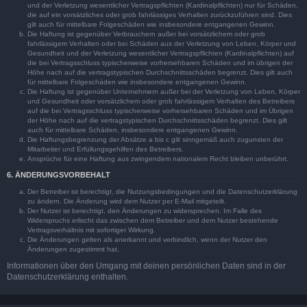
und der Verletzung wesentlicher Vertragspflichten (Kardinalpflichten) nur für Schäden,
die auf ein vorsätzliches oder grob fahrlässiges Verhalten zurückzuführen sind. Dies
gilt auch für mittelbare Folgeschäden wie insbesondere entgangenen Gewinn.
Die Haftung ist gegenüber Verbrauchern außer bei vorsätzlichem oder grob
fahrlässigem Verhalten oder bei Schäden aus der Verletzung von Leben, Körper und
Gesundheit und der Verletzung wesentlicher Vertragspflichten (Kardinalpflichten) auf
die bei Vertragsschluss typischerweise vorhersehbaren Schäden und im übrigen der
Höhe nach auf die vertragstypischen Durchschnittsschäden begrenzt. Dies gilt auch
für mittelbare Folgeschäden wie insbesondere entgangenen Gewinn.
Die Haftung ist gegenüber Unternehmern außer bei der Verletzung von Leben, Körper
und Gesundheit oder vorsätzlichem oder grob fahrlässigem Verhalten des Betreibers
auf die bei Vertragsschluss typischerweise vorhersehbaren Schäden und im Übrigen
der Höhe nach auf die vertragstypischen Durchschnittsschäden begrenzt. Dies gilt
auch für mittelbare Schäden, insbesondere entgangenen Gewinn.
Die Haftungsbegrenzung der Absätze a bis c gilt sinngemäß auch zugunsten der
Mitarbeiter und Erfüllungsgehilfen des Betreibers.
Ansprüche für eine Haftung aus zwingendem nationalem Recht bleiben unberührt.
6. ÄNDERUNGSVORBEHALT
Der Betreiber ist berechtigt, die Nutzungsbedingungen und die Datenschutzerklärung
zu ändern. Die Änderung wird dem Nutzer per E-Mail mitgeteilt.
Der Nutzer ist berechtigt, den Änderungen zu widersprechen. Im Falle des
Widerspruchs erlischt das zwischen dem Betreiber und dem Nutzer bestehende
Vertragsverhältnis mit sofortiger Wirkung.
Die Änderungen gelten als anerkannt und verbindlich, wenn der Nutzer den
Änderungen zugestimmt hat.
Informationen über den Umgang mit deinen persönlichen Daten sind in der
Datenschutzerklärung enthalten.