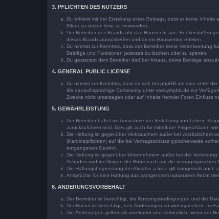
3. PFLICHTEN DES NUTZERS
Du erklärst mit der Erstellung eines Beitrags, dass er keine Inhalt
Bilder zu setzen bzw. zu verwenden.
Der Betreiber des Boards übt das Hausrecht aus. Bei Verstößen g
dieses Boards ausschließen und dir ein Hausverbot erteilen.
Du nimmst zur Kenntnis, dass der Betreiber keine Verantwortung für 
Beiträge und Funktionen jederzeit zu löschen oder zu sperren.
Du gestattest dem Betreiber darüber hinaus, deine Beiträge abzuä
4. GENERAL PUBLIC LICENSE
Du nimmst zur Kenntnis, dass es sich bei phpBB um eine unter der 
die deutschsprachige Community unter www.phpbb.de zur Verfügung 
Zwecke nicht untersagen oder auf Inhalte fremder Foren Einfluss 
5. GEWÄHRLEISTUNG
Der Betreiber haftet mit Ausnahme der Verletzung von Leben, Körper
zurückzuführen sind. Dies gilt auch für mittelbare Folgeschäden 
Die Haftung ist gegenüber Verbrauchern außer bei vorsätzlichem o
(Kardinalpflichten) auf die bei Vertragsschluss typischerweise vo
entgangenen Gewinn.
Die Haftung ist gegenüber Unternehmern außer bei der Verletzung 
Schäden und im Übrigen der Höhe nach auf die vertragstypischen 
Die Haftungsbegrenzung der Absätze a bis c gilt sinngemäß auch zu
Ansprüche für eine Haftung aus zwingendem nationalem Recht blei
6. ÄNDERUNGSVORBEHALT
Der Betreiber ist berechtigt, die Nutzungsbedingungen und die Dat
Der Nutzer ist berechtigt, den Änderungen zu widersprechen. Im Fa
Die Änderungen gelten als anerkannt und verbindlich, wenn der N