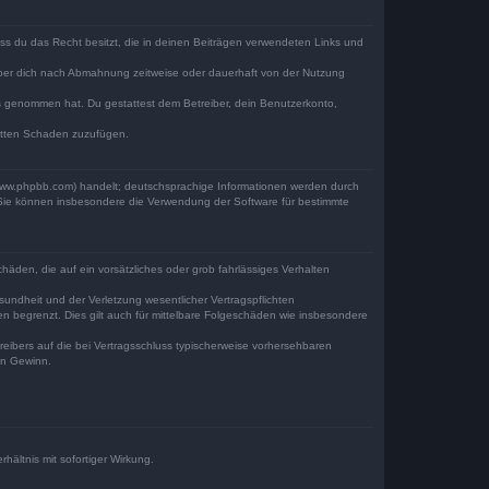
dass du das Recht besitzt, die in deinen Beiträgen verwendeten Links und
iber dich nach Abmahnung zeitweise oder dauerhaft von der Nutzung
tnis genommen hat. Du gestattest dem Betreiber, dein Benutzerkonto,
ritten Schaden zuzufügen.
(www.phpbb.com) handelt; deutschsprachige Informationen werden durch
. Sie können insbesondere die Verwendung der Software für bestimmte
häden, die auf ein vorsätzliches oder grob fahrlässiges Verhalten
undheit und der Verletzung wesentlicher Vertragspflichten
n begrenzt. Dies gilt auch für mittelbare Folgeschäden wie insbesondere
eibers auf die bei Vertragsschluss typischerweise vorhersehbaren
en Gewinn.
ältnis mit sofortiger Wirkung.