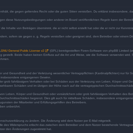
e enthält, die gegen geltendes Recht oder die guten Sitten verstoßen. Du erklärst insbesondere, 
egen diese Nutzungsbedingungen oder anderer im Board veröffentlichten Regeln kann der Betre
die Inhalte von Beiträgen übernimmt, die er nicht selbst erstellt hat oder die er nicht zur Kenn
ndern, sofern sie gegen o. g. Regeln verstoßen oder geeignet sind, dem Betreiber oder einem D
„
GNU General Public License v2
“ (GPL) bereitgestellten Foren-Software von phpBB Limited 
gestellt. Beide haben keinen Einfluss auf die Art und Weise, wie die Software verwendet wird
nehmen.
 und Gesundheit und der Verletzung wesentlicher Vertragspflichten (Kardinalpflichten) nur für Sc
wie insbesondere entgangenen Gewinn.
der grob fahrlässigem Verhalten oder bei Schäden aus der Verletzung von Leben, Körper und Ges
rhersehbaren Schäden und im übrigen der Höhe nach auf die vertragstypischen Durchschnittsschäde
von Leben, Körper und Gesundheit oder vorsätzlichem oder grob fahrlässigem Verhalten des Betr
Durchschnittsschäden begrenzt. Dies gilt auch für mittelbare Schäden, insbesondere entgangen
gunsten der Mitarbeiter und Erfüllungsgehilfen des Betreibers.
ben unberührt.
enschutzerklärung zu ändern. Die Änderung wird dem Nutzer per E-Mail mitgeteilt.
lle des Widerspruchs erlischt das zwischen dem Betreiber und dem Nutzer bestehende Vertragsverh
utzer den Änderungen zugestimmt hat.