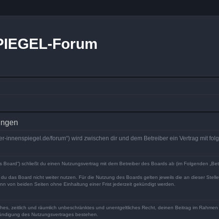
PIEGEL-Forum
ungen
r-innenspiegel.de/forum“) wird zwischen dir und dem Betreiber ein Vertrag mit f
Board“) schließt du einen Nutzungsvertrag mit dem Betreiber des Boards ab (im Folgenden „Bet
du das Board nicht weiter nutzen. Für die Nutzung des Boards gelten jeweils die an dieser Stell
n von beiden Seiten ohne Einhaltung einer Frist jederzeit gekündigt werden.
faches, zeitlich und räumlich unbeschränktes und unentgeltliches Recht, deinen Beitrag im Rahme
Kündigung des Nutzungsvertrages bestehen.