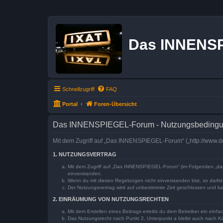
Das INNENS
Schnellzugriff
FAQ
Portal
Foren-Übersicht
Das INNENSPIEGEL-Forum - Nutzungsbeding
Mit dem Zugriff auf „Das INNENSPIEGEL-Forum“ („http://www.de
1. NUTZUNGSVERTRAG
Mit dem Zugriff auf „Das INNENSPIEGEL-Forum“ (im Folgenden „das 
einverstanden.
Wenn du mit diesen Regelungen nicht einverstanden bist, so darfst 
Der Nutzungsvertrag wird auf unbestimmte Zeit geschlossen und kan
2. EINRÄUMUNG VON NUTZUNGSRECHTEN
Mit dem Erstellen eines Beitrags erteilst du dem Betreiber ein ein
Das Nutzungsrecht nach Punkt 2, Unterpunkt a bleibt auch nach 