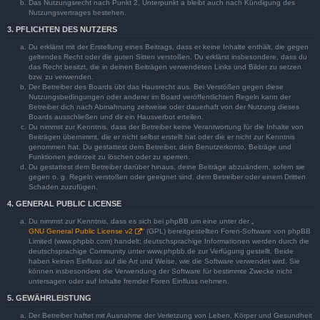
Das Nutzungsrecht nach Punkt 2, Unterpunkt a bleibt auch nach Kündigung des
Nutzungsvertrages bestehen.
3. PFLICHTEN DES NUTZERS
Du erklärst mit der Erstellung eines Beitrags, dass er keine Inhalte enthält, die gegen
geltendes Recht oder die guten Sitten verstoßen. Du erklärst insbesondere, dass du
das Recht besitzt, die in deinen Beiträgen verwendeten Links und Bilder zu setzen
bzw. zu verwenden.
Der Betreiber des Boards übt das Hausrecht aus. Bei Verstößen gegen diese
Nutzungsbedingungen oder anderer im Board veröffentlichten Regeln kann der
Betreiber dich nach Abmahnung zeitweise oder dauerhaft von der Nutzung dieses
Boards ausschließen und dir ein Hausverbot erteilen.
Du nimmst zur Kenntnis, dass der Betreiber keine Verantwortung für die Inhalte von
Beiträgen übernimmt, die er nicht selbst erstellt hat oder die er nicht zur Kenntnis
genommen hat. Du gestattest dem Betreiber, dein Benutzerkonto, Beiträge und
Funktionen jederzeit zu löschen oder zu sperren.
Du gestattest dem Betreiber darüber hinaus, deine Beiträge abzuändern, sofern sie
gegen o. g. Regeln verstoßen oder geeignet sind, dem Betreiber oder einem Dritten
Schaden zuzufügen.
4. GENERAL PUBLIC LICENSE
Du nimmst zur Kenntnis, dass es sich bei phpBB um eine unter der „
GNU General Public License v2
“ (GPL) bereitgestellten Foren-Software von phpBB
Limited (www.phpbb.com) handelt; deutschsprachige Informationen werden durch die
deutschsprachige Community unter www.phpbb.de zur Verfügung gestellt. Beide
haben keinen Einfluss auf die Art und Weise, wie die Software verwendet wird. Sie
können insbesondere die Verwendung der Software für bestimmte Zwecke nicht
untersagen oder auf Inhalte fremder Foren Einfluss nehmen.
5. GEWÄHRLEISTUNG
Der Betreiber haftet mit Ausnahme der Verletzung von Leben, Körper und Gesundheit