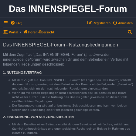
Das INNENSPIEGEL-Forum
FAQ
Registrieren
Anmelden
S
Portal
Foren-Übersicht
u
Das INNENSPIEGEL-Forum - Nutzungsbedingungen
c
h
Mit dem Zugriff auf „Das INNENSPIEGEL-Forum“ („http://www.der-
innenspiegel.de/forum“) wird zwischen dir und dem Betreiber ein Vertrag mit
e
folgenden Regelungen geschlossen:
1. NUTZUNGSVERTRAG
Mit dem Zugriff auf „Das INNENSPIEGEL-Forum“ (im Folgenden „das Board“) schließt
du einen Nutzungsvertrag mit dem Betreiber des Boards ab (im Folgenden „Betreiber“)
und erklärst dich mit den nachfolgenden Regelungen einverstanden.
Wenn du mit diesen Regelungen nicht einverstanden bist, so darfst du das Board
nicht weiter nutzen. Für die Nutzung des Boards gelten jeweils die an dieser Stelle
veröffentlichten Regelungen.
Der Nutzungsvertrag wird auf unbestimmte Zeit geschlossen und kann von beiden
Seiten ohne Einhaltung einer Frist jederzeit gekündigt werden.
2. EINRÄUMUNG VON NUTZUNGSRECHTEN
Mit dem Erstellen eines Beitrags erteilst du dem Betreiber ein einfaches, zeitlich und
räumlich unbeschränktes und unentgeltliches Recht, deinen Beitrag im Rahmen des
Boards zu nutzen.