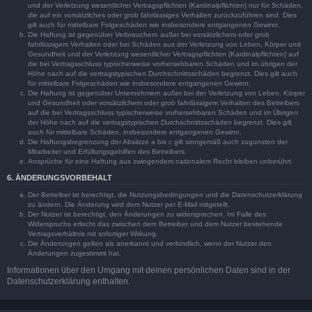
und der Verletzung wesentlicher Vertragspflichten (Kardinalpflichten) nur für Schäden,
die auf ein vorsätzliches oder grob fahrlässiges Verhalten zurückzuführen sind. Dies
gilt auch für mittelbare Folgeschäden wie insbesondere entgangenen Gewinn.
Die Haftung ist gegenüber Verbrauchern außer bei vorsätzlichem oder grob
fahrlässigem Verhalten oder bei Schäden aus der Verletzung von Leben, Körper und
Gesundheit und der Verletzung wesentlicher Vertragspflichten (Kardinalpflichten) auf
die bei Vertragsschluss typischerweise vorhersehbaren Schäden und im übrigen der
Höhe nach auf die vertragstypischen Durchschnittsschäden begrenzt. Dies gilt auch
für mittelbare Folgeschäden wie insbesondere entgangenen Gewinn.
Die Haftung ist gegenüber Unternehmern außer bei der Verletzung von Leben, Körper
und Gesundheit oder vorsätzlichem oder grob fahrlässigem Verhalten des Betreibers
auf die bei Vertragsschluss typischerweise vorhersehbaren Schäden und im Übrigen
der Höhe nach auf die vertragstypischen Durchschnittsschäden begrenzt. Dies gilt
auch für mittelbare Schäden, insbesondere entgangenen Gewinn.
Die Haftungsbegrenzung der Absätze a bis c gilt sinngemäß auch zugunsten der
Mitarbeiter und Erfüllungsgehilfen des Betreibers.
Ansprüche für eine Haftung aus zwingendem nationalem Recht bleiben unberührt.
6. ÄNDERUNGSVORBEHALT
Der Betreiber ist berechtigt, die Nutzungsbedingungen und die Datenschutzerklärung
zu ändern. Die Änderung wird dem Nutzer per E-Mail mitgeteilt.
Der Nutzer ist berechtigt, den Änderungen zu widersprechen. Im Falle des
Widerspruchs erlischt das zwischen dem Betreiber und dem Nutzer bestehende
Vertragsverhältnis mit sofortiger Wirkung.
Die Änderungen gelten als anerkannt und verbindlich, wenn der Nutzer den
Änderungen zugestimmt hat.
Informationen über den Umgang mit deinen persönlichen Daten sind in der
Datenschutzerklärung enthalten.