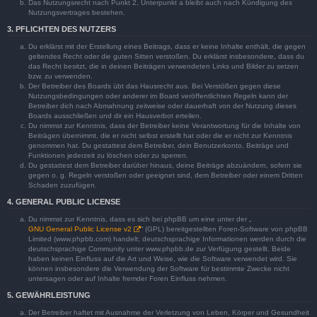
Das Nutzungsrecht nach Punkt 2, Unterpunkt a bleibt auch nach Kündigung des
Nutzungsvertrages bestehen.
3. PFLICHTEN DES NUTZERS
Du erklärst mit der Erstellung eines Beitrags, dass er keine Inhalte enthält, die gegen
geltendes Recht oder die guten Sitten verstoßen. Du erklärst insbesondere, dass du
das Recht besitzt, die in deinen Beiträgen verwendeten Links und Bilder zu setzen
bzw. zu verwenden.
Der Betreiber des Boards übt das Hausrecht aus. Bei Verstößen gegen diese
Nutzungsbedingungen oder anderer im Board veröffentlichten Regeln kann der
Betreiber dich nach Abmahnung zeitweise oder dauerhaft von der Nutzung dieses
Boards ausschließen und dir ein Hausverbot erteilen.
Du nimmst zur Kenntnis, dass der Betreiber keine Verantwortung für die Inhalte von
Beiträgen übernimmt, die er nicht selbst erstellt hat oder die er nicht zur Kenntnis
genommen hat. Du gestattest dem Betreiber, dein Benutzerkonto, Beiträge und
Funktionen jederzeit zu löschen oder zu sperren.
Du gestattest dem Betreiber darüber hinaus, deine Beiträge abzuändern, sofern sie
gegen o. g. Regeln verstoßen oder geeignet sind, dem Betreiber oder einem Dritten
Schaden zuzufügen.
4. GENERAL PUBLIC LICENSE
Du nimmst zur Kenntnis, dass es sich bei phpBB um eine unter der „
GNU General Public License v2
“ (GPL) bereitgestellten Foren-Software von phpBB
Limited (www.phpbb.com) handelt; deutschsprachige Informationen werden durch die
deutschsprachige Community unter www.phpbb.de zur Verfügung gestellt. Beide
haben keinen Einfluss auf die Art und Weise, wie die Software verwendet wird. Sie
können insbesondere die Verwendung der Software für bestimmte Zwecke nicht
untersagen oder auf Inhalte fremder Foren Einfluss nehmen.
5. GEWÄHRLEISTUNG
Der Betreiber haftet mit Ausnahme der Verletzung von Leben, Körper und Gesundheit