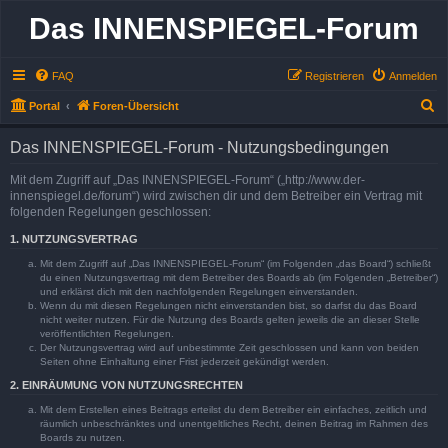
Das INNENSPIEGEL-Forum
FAQ
Registrieren
Anmelden
S
Portal
Foren-Übersicht
u
Das INNENSPIEGEL-Forum - Nutzungsbedingungen
c
h
Mit dem Zugriff auf „Das INNENSPIEGEL-Forum“ („http://www.der-
innenspiegel.de/forum“) wird zwischen dir und dem Betreiber ein Vertrag mit
e
folgenden Regelungen geschlossen:
1. NUTZUNGSVERTRAG
Mit dem Zugriff auf „Das INNENSPIEGEL-Forum“ (im Folgenden „das Board“) schließt
du einen Nutzungsvertrag mit dem Betreiber des Boards ab (im Folgenden „Betreiber“)
und erklärst dich mit den nachfolgenden Regelungen einverstanden.
Wenn du mit diesen Regelungen nicht einverstanden bist, so darfst du das Board
nicht weiter nutzen. Für die Nutzung des Boards gelten jeweils die an dieser Stelle
veröffentlichten Regelungen.
Der Nutzungsvertrag wird auf unbestimmte Zeit geschlossen und kann von beiden
Seiten ohne Einhaltung einer Frist jederzeit gekündigt werden.
2. EINRÄUMUNG VON NUTZUNGSRECHTEN
Mit dem Erstellen eines Beitrags erteilst du dem Betreiber ein einfaches, zeitlich und
räumlich unbeschränktes und unentgeltliches Recht, deinen Beitrag im Rahmen des
Boards zu nutzen.