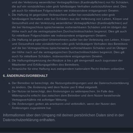
und der Verletzung wesentlicher Vertragspflichten (Kardinalpflichten) nur für Schäden,
die auf ein vorsätzliches oder grob fahrlässiges Verhalten zurückzuführen sind. Dies
gilt auch für mittelbare Folgeschäden wie insbesondere entgangenen Gewinn.
Die Haftung ist gegenüber Verbrauchern außer bei vorsätzlichem oder grob
fahrlässigem Verhalten oder bei Schäden aus der Verletzung von Leben, Körper und
Gesundheit und der Verletzung wesentlicher Vertragspflichten (Kardinalpflichten) auf
die bei Vertragsschluss typischerweise vorhersehbaren Schäden und im übrigen der
Höhe nach auf die vertragstypischen Durchschnittsschäden begrenzt. Dies gilt auch
für mittelbare Folgeschäden wie insbesondere entgangenen Gewinn.
Die Haftung ist gegenüber Unternehmern außer bei der Verletzung von Leben, Körper
und Gesundheit oder vorsätzlichem oder grob fahrlässigem Verhalten des Betreibers
auf die bei Vertragsschluss typischerweise vorhersehbaren Schäden und im Übrigen
der Höhe nach auf die vertragstypischen Durchschnittsschäden begrenzt. Dies gilt
auch für mittelbare Schäden, insbesondere entgangenen Gewinn.
Die Haftungsbegrenzung der Absätze a bis c gilt sinngemäß auch zugunsten der
Mitarbeiter und Erfüllungsgehilfen des Betreibers.
Ansprüche für eine Haftung aus zwingendem nationalem Recht bleiben unberührt.
6. ÄNDERUNGSVORBEHALT
Der Betreiber ist berechtigt, die Nutzungsbedingungen und die Datenschutzerklärung
zu ändern. Die Änderung wird dem Nutzer per E-Mail mitgeteilt.
Der Nutzer ist berechtigt, den Änderungen zu widersprechen. Im Falle des
Widerspruchs erlischt das zwischen dem Betreiber und dem Nutzer bestehende
Vertragsverhältnis mit sofortiger Wirkung.
Die Änderungen gelten als anerkannt und verbindlich, wenn der Nutzer den
Änderungen zugestimmt hat.
Informationen über den Umgang mit deinen persönlichen Daten sind in der
Datenschutzerklärung enthalten.