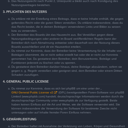
Das Nutzungsrecht nach Punkt 2, Unterpunkt a bleibt auch nach Kündigung des
Nutzungsvertrages bestehen.
3. PFLICHTEN DES NUTZERS
Du erklärst mit der Erstellung eines Beitrags, dass er keine Inhalte enthält, die gegen
geltendes Recht oder die guten Sitten verstoßen. Du erklärst insbesondere, dass du
das Recht besitzt, die in deinen Beiträgen verwendeten Links und Bilder zu setzen
bzw. zu verwenden.
Der Betreiber des Boards übt das Hausrecht aus. Bei Verstößen gegen diese
Nutzungsbedingungen oder anderer im Board veröffentlichten Regeln kann der
Betreiber dich nach Abmahnung zeitweise oder dauerhaft von der Nutzung dieses
Boards ausschließen und dir ein Hausverbot erteilen.
Du nimmst zur Kenntnis, dass der Betreiber keine Verantwortung für die Inhalte von
Beiträgen übernimmt, die er nicht selbst erstellt hat oder die er nicht zur Kenntnis
genommen hat. Du gestattest dem Betreiber, dein Benutzerkonto, Beiträge und
Funktionen jederzeit zu löschen oder zu sperren.
Du gestattest dem Betreiber darüber hinaus, deine Beiträge abzuändern, sofern sie
gegen o. g. Regeln verstoßen oder geeignet sind, dem Betreiber oder einem Dritten
Schaden zuzufügen.
4. GENERAL PUBLIC LICENSE
Du nimmst zur Kenntnis, dass es sich bei phpBB um eine unter der „
GNU General Public License v2
“ (GPL) bereitgestellten Foren-Software von phpBB
Limited (www.phpbb.com) handelt; deutschsprachige Informationen werden durch die
deutschsprachige Community unter www.phpbb.de zur Verfügung gestellt. Beide
haben keinen Einfluss auf die Art und Weise, wie die Software verwendet wird. Sie
können insbesondere die Verwendung der Software für bestimmte Zwecke nicht
untersagen oder auf Inhalte fremder Foren Einfluss nehmen.
5. GEWÄHRLEISTUNG
Der Betreiber haftet mit Ausnahme der Verletzung von Leben, Körper und Gesundheit