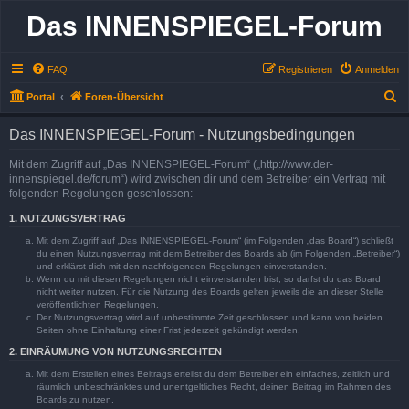
Das INNENSPIEGEL-Forum
FAQ
Registrieren
Anmelden
S
Portal
Foren-Übersicht
u
Das INNENSPIEGEL-Forum - Nutzungsbedingungen
c
h
Mit dem Zugriff auf „Das INNENSPIEGEL-Forum“ („http://www.der-
innenspiegel.de/forum“) wird zwischen dir und dem Betreiber ein Vertrag mit
e
folgenden Regelungen geschlossen:
1. NUTZUNGSVERTRAG
Mit dem Zugriff auf „Das INNENSPIEGEL-Forum“ (im Folgenden „das Board“) schließt
du einen Nutzungsvertrag mit dem Betreiber des Boards ab (im Folgenden „Betreiber“)
und erklärst dich mit den nachfolgenden Regelungen einverstanden.
Wenn du mit diesen Regelungen nicht einverstanden bist, so darfst du das Board
nicht weiter nutzen. Für die Nutzung des Boards gelten jeweils die an dieser Stelle
veröffentlichten Regelungen.
Der Nutzungsvertrag wird auf unbestimmte Zeit geschlossen und kann von beiden
Seiten ohne Einhaltung einer Frist jederzeit gekündigt werden.
2. EINRÄUMUNG VON NUTZUNGSRECHTEN
Mit dem Erstellen eines Beitrags erteilst du dem Betreiber ein einfaches, zeitlich und
räumlich unbeschränktes und unentgeltliches Recht, deinen Beitrag im Rahmen des
Boards zu nutzen.