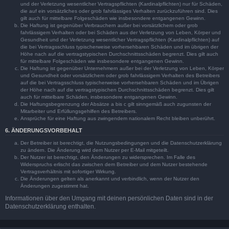
und der Verletzung wesentlicher Vertragspflichten (Kardinalpflichten) nur für Schäden,
die auf ein vorsätzliches oder grob fahrlässiges Verhalten zurückzuführen sind. Dies
gilt auch für mittelbare Folgeschäden wie insbesondere entgangenen Gewinn.
Die Haftung ist gegenüber Verbrauchern außer bei vorsätzlichem oder grob
fahrlässigem Verhalten oder bei Schäden aus der Verletzung von Leben, Körper und
Gesundheit und der Verletzung wesentlicher Vertragspflichten (Kardinalpflichten) auf
die bei Vertragsschluss typischerweise vorhersehbaren Schäden und im übrigen der
Höhe nach auf die vertragstypischen Durchschnittsschäden begrenzt. Dies gilt auch
für mittelbare Folgeschäden wie insbesondere entgangenen Gewinn.
Die Haftung ist gegenüber Unternehmern außer bei der Verletzung von Leben, Körper
und Gesundheit oder vorsätzlichem oder grob fahrlässigem Verhalten des Betreibers
auf die bei Vertragsschluss typischerweise vorhersehbaren Schäden und im Übrigen
der Höhe nach auf die vertragstypischen Durchschnittsschäden begrenzt. Dies gilt
auch für mittelbare Schäden, insbesondere entgangenen Gewinn.
Die Haftungsbegrenzung der Absätze a bis c gilt sinngemäß auch zugunsten der
Mitarbeiter und Erfüllungsgehilfen des Betreibers.
Ansprüche für eine Haftung aus zwingendem nationalem Recht bleiben unberührt.
6. ÄNDERUNGSVORBEHALT
Der Betreiber ist berechtigt, die Nutzungsbedingungen und die Datenschutzerklärung
zu ändern. Die Änderung wird dem Nutzer per E-Mail mitgeteilt.
Der Nutzer ist berechtigt, den Änderungen zu widersprechen. Im Falle des
Widerspruchs erlischt das zwischen dem Betreiber und dem Nutzer bestehende
Vertragsverhältnis mit sofortiger Wirkung.
Die Änderungen gelten als anerkannt und verbindlich, wenn der Nutzer den
Änderungen zugestimmt hat.
Informationen über den Umgang mit deinen persönlichen Daten sind in der
Datenschutzerklärung enthalten.