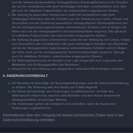
und der Verletzung wesentlicher Vertragspflichten (Kardinalpflichten) nur für Schäden,
die auf ein vorsätzliches oder grob fahrlässiges Verhalten zurückzuführen sind. Dies
gilt auch für mittelbare Folgeschäden wie insbesondere entgangenen Gewinn.
Die Haftung ist gegenüber Verbrauchern außer bei vorsätzlichem oder grob
fahrlässigem Verhalten oder bei Schäden aus der Verletzung von Leben, Körper und
Gesundheit und der Verletzung wesentlicher Vertragspflichten (Kardinalpflichten) auf
die bei Vertragsschluss typischerweise vorhersehbaren Schäden und im übrigen der
Höhe nach auf die vertragstypischen Durchschnittsschäden begrenzt. Dies gilt auch
für mittelbare Folgeschäden wie insbesondere entgangenen Gewinn.
Die Haftung ist gegenüber Unternehmern außer bei der Verletzung von Leben, Körper
und Gesundheit oder vorsätzlichem oder grob fahrlässigem Verhalten des Betreibers
auf die bei Vertragsschluss typischerweise vorhersehbaren Schäden und im Übrigen
der Höhe nach auf die vertragstypischen Durchschnittsschäden begrenzt. Dies gilt
auch für mittelbare Schäden, insbesondere entgangenen Gewinn.
Die Haftungsbegrenzung der Absätze a bis c gilt sinngemäß auch zugunsten der
Mitarbeiter und Erfüllungsgehilfen des Betreibers.
Ansprüche für eine Haftung aus zwingendem nationalem Recht bleiben unberührt.
6. ÄNDERUNGSVORBEHALT
Der Betreiber ist berechtigt, die Nutzungsbedingungen und die Datenschutzerklärung
zu ändern. Die Änderung wird dem Nutzer per E-Mail mitgeteilt.
Der Nutzer ist berechtigt, den Änderungen zu widersprechen. Im Falle des
Widerspruchs erlischt das zwischen dem Betreiber und dem Nutzer bestehende
Vertragsverhältnis mit sofortiger Wirkung.
Die Änderungen gelten als anerkannt und verbindlich, wenn der Nutzer den
Änderungen zugestimmt hat.
Informationen über den Umgang mit deinen persönlichen Daten sind in der
Datenschutzerklärung enthalten.