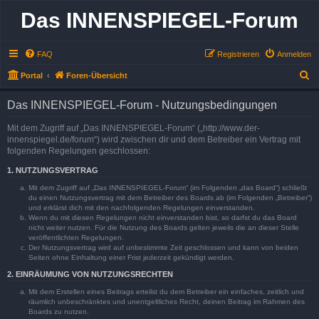
Das INNENSPIEGEL-Forum
FAQ
Registrieren
Anmelden
S
Portal
Foren-Übersicht
u
Das INNENSPIEGEL-Forum - Nutzungsbedingungen
c
h
Mit dem Zugriff auf „Das INNENSPIEGEL-Forum“ („http://www.der-
innenspiegel.de/forum“) wird zwischen dir und dem Betreiber ein Vertrag mit
e
folgenden Regelungen geschlossen:
1. NUTZUNGSVERTRAG
Mit dem Zugriff auf „Das INNENSPIEGEL-Forum“ (im Folgenden „das Board“) schließt
du einen Nutzungsvertrag mit dem Betreiber des Boards ab (im Folgenden „Betreiber“)
und erklärst dich mit den nachfolgenden Regelungen einverstanden.
Wenn du mit diesen Regelungen nicht einverstanden bist, so darfst du das Board
nicht weiter nutzen. Für die Nutzung des Boards gelten jeweils die an dieser Stelle
veröffentlichten Regelungen.
Der Nutzungsvertrag wird auf unbestimmte Zeit geschlossen und kann von beiden
Seiten ohne Einhaltung einer Frist jederzeit gekündigt werden.
2. EINRÄUMUNG VON NUTZUNGSRECHTEN
Mit dem Erstellen eines Beitrags erteilst du dem Betreiber ein einfaches, zeitlich und
räumlich unbeschränktes und unentgeltliches Recht, deinen Beitrag im Rahmen des
Boards zu nutzen.