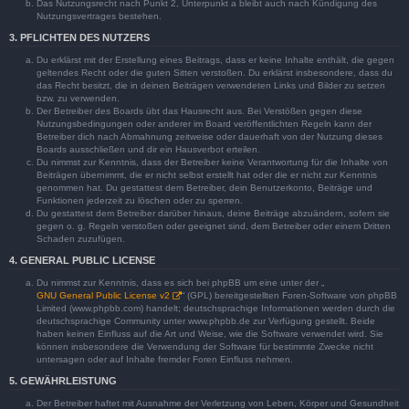
Das Nutzungsrecht nach Punkt 2, Unterpunkt a bleibt auch nach Kündigung des
Nutzungsvertrages bestehen.
3. PFLICHTEN DES NUTZERS
Du erklärst mit der Erstellung eines Beitrags, dass er keine Inhalte enthält, die gegen
geltendes Recht oder die guten Sitten verstoßen. Du erklärst insbesondere, dass du
das Recht besitzt, die in deinen Beiträgen verwendeten Links und Bilder zu setzen
bzw. zu verwenden.
Der Betreiber des Boards übt das Hausrecht aus. Bei Verstößen gegen diese
Nutzungsbedingungen oder anderer im Board veröffentlichten Regeln kann der
Betreiber dich nach Abmahnung zeitweise oder dauerhaft von der Nutzung dieses
Boards ausschließen und dir ein Hausverbot erteilen.
Du nimmst zur Kenntnis, dass der Betreiber keine Verantwortung für die Inhalte von
Beiträgen übernimmt, die er nicht selbst erstellt hat oder die er nicht zur Kenntnis
genommen hat. Du gestattest dem Betreiber, dein Benutzerkonto, Beiträge und
Funktionen jederzeit zu löschen oder zu sperren.
Du gestattest dem Betreiber darüber hinaus, deine Beiträge abzuändern, sofern sie
gegen o. g. Regeln verstoßen oder geeignet sind, dem Betreiber oder einem Dritten
Schaden zuzufügen.
4. GENERAL PUBLIC LICENSE
Du nimmst zur Kenntnis, dass es sich bei phpBB um eine unter der „
GNU General Public License v2
“ (GPL) bereitgestellten Foren-Software von phpBB
Limited (www.phpbb.com) handelt; deutschsprachige Informationen werden durch die
deutschsprachige Community unter www.phpbb.de zur Verfügung gestellt. Beide
haben keinen Einfluss auf die Art und Weise, wie die Software verwendet wird. Sie
können insbesondere die Verwendung der Software für bestimmte Zwecke nicht
untersagen oder auf Inhalte fremder Foren Einfluss nehmen.
5. GEWÄHRLEISTUNG
Der Betreiber haftet mit Ausnahme der Verletzung von Leben, Körper und Gesundheit