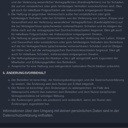
und der Verletzung wesentlicher Vertragspflichten (Kardinalpflichten) nur für Schäden,
die auf ein vorsätzliches oder grob fahrlässiges Verhalten zurückzuführen sind. Dies
gilt auch für mittelbare Folgeschäden wie insbesondere entgangenen Gewinn.
Die Haftung ist gegenüber Verbrauchern außer bei vorsätzlichem oder grob
fahrlässigem Verhalten oder bei Schäden aus der Verletzung von Leben, Körper und
Gesundheit und der Verletzung wesentlicher Vertragspflichten (Kardinalpflichten) auf
die bei Vertragsschluss typischerweise vorhersehbaren Schäden und im übrigen der
Höhe nach auf die vertragstypischen Durchschnittsschäden begrenzt. Dies gilt auch
für mittelbare Folgeschäden wie insbesondere entgangenen Gewinn.
Die Haftung ist gegenüber Unternehmern außer bei der Verletzung von Leben, Körper
und Gesundheit oder vorsätzlichem oder grob fahrlässigem Verhalten des Betreibers
auf die bei Vertragsschluss typischerweise vorhersehbaren Schäden und im Übrigen
der Höhe nach auf die vertragstypischen Durchschnittsschäden begrenzt. Dies gilt
auch für mittelbare Schäden, insbesondere entgangenen Gewinn.
Die Haftungsbegrenzung der Absätze a bis c gilt sinngemäß auch zugunsten der
Mitarbeiter und Erfüllungsgehilfen des Betreibers.
Ansprüche für eine Haftung aus zwingendem nationalem Recht bleiben unberührt.
6. ÄNDERUNGSVORBEHALT
Der Betreiber ist berechtigt, die Nutzungsbedingungen und die Datenschutzerklärung
zu ändern. Die Änderung wird dem Nutzer per E-Mail mitgeteilt.
Der Nutzer ist berechtigt, den Änderungen zu widersprechen. Im Falle des
Widerspruchs erlischt das zwischen dem Betreiber und dem Nutzer bestehende
Vertragsverhältnis mit sofortiger Wirkung.
Die Änderungen gelten als anerkannt und verbindlich, wenn der Nutzer den
Änderungen zugestimmt hat.
Informationen über den Umgang mit deinen persönlichen Daten sind in der
Datenschutzerklärung enthalten.