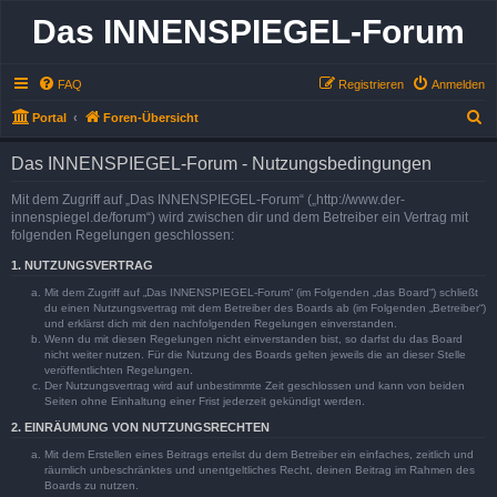
Das INNENSPIEGEL-Forum
FAQ
Registrieren
Anmelden
S
Portal
Foren-Übersicht
u
Das INNENSPIEGEL-Forum - Nutzungsbedingungen
c
h
Mit dem Zugriff auf „Das INNENSPIEGEL-Forum“ („http://www.der-
innenspiegel.de/forum“) wird zwischen dir und dem Betreiber ein Vertrag mit
e
folgenden Regelungen geschlossen:
1. NUTZUNGSVERTRAG
Mit dem Zugriff auf „Das INNENSPIEGEL-Forum“ (im Folgenden „das Board“) schließt
du einen Nutzungsvertrag mit dem Betreiber des Boards ab (im Folgenden „Betreiber“)
und erklärst dich mit den nachfolgenden Regelungen einverstanden.
Wenn du mit diesen Regelungen nicht einverstanden bist, so darfst du das Board
nicht weiter nutzen. Für die Nutzung des Boards gelten jeweils die an dieser Stelle
veröffentlichten Regelungen.
Der Nutzungsvertrag wird auf unbestimmte Zeit geschlossen und kann von beiden
Seiten ohne Einhaltung einer Frist jederzeit gekündigt werden.
2. EINRÄUMUNG VON NUTZUNGSRECHTEN
Mit dem Erstellen eines Beitrags erteilst du dem Betreiber ein einfaches, zeitlich und
räumlich unbeschränktes und unentgeltliches Recht, deinen Beitrag im Rahmen des
Boards zu nutzen.