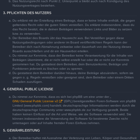
Das Nutzungsrecht nach Punkt 2, Unterpunkt a bleibt auch nach Kündigung des
Nutzungsvertrages bestehen.
3. PFLICHTEN DES NUTZERS
Du erklärst mit der Erstellung eines Beitrags, dass er keine Inhalte enthält, die gegen
geltendes Recht oder die guten Sitten verstoßen. Du erklärst insbesondere, dass du
das Recht besitzt, die in deinen Beiträgen verwendeten Links und Bilder zu setzen
bzw. zu verwenden.
Der Betreiber des Boards übt das Hausrecht aus. Bei Verstößen gegen diese
Nutzungsbedingungen oder anderer im Board veröffentlichten Regeln kann der
Betreiber dich nach Abmahnung zeitweise oder dauerhaft von der Nutzung dieses
Boards ausschließen und dir ein Hausverbot erteilen.
Du nimmst zur Kenntnis, dass der Betreiber keine Verantwortung für die Inhalte von
Beiträgen übernimmt, die er nicht selbst erstellt hat oder die er nicht zur Kenntnis
genommen hat. Du gestattest dem Betreiber, dein Benutzerkonto, Beiträge und
Funktionen jederzeit zu löschen oder zu sperren.
Du gestattest dem Betreiber darüber hinaus, deine Beiträge abzuändern, sofern sie
gegen o. g. Regeln verstoßen oder geeignet sind, dem Betreiber oder einem Dritten
Schaden zuzufügen.
4. GENERAL PUBLIC LICENSE
Du nimmst zur Kenntnis, dass es sich bei phpBB um eine unter der „
GNU General Public License v2
“ (GPL) bereitgestellten Foren-Software von phpBB
Limited (www.phpbb.com) handelt; deutschsprachige Informationen werden durch die
deutschsprachige Community unter www.phpbb.de zur Verfügung gestellt. Beide
haben keinen Einfluss auf die Art und Weise, wie die Software verwendet wird. Sie
können insbesondere die Verwendung der Software für bestimmte Zwecke nicht
untersagen oder auf Inhalte fremder Foren Einfluss nehmen.
5. GEWÄHRLEISTUNG
Der Betreiber haftet mit Ausnahme der Verletzung von Leben, Körper und Gesundheit