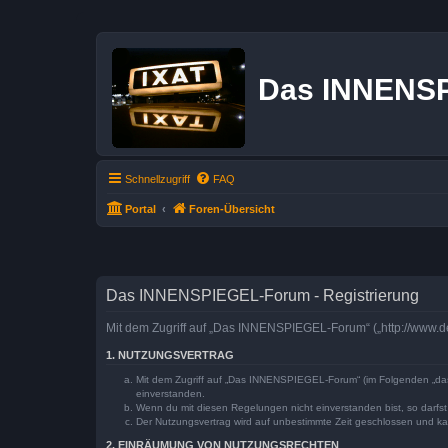
Das INNENS
Schnellzugriff
FAQ
Portal
Foren-Übersicht
Das INNENSPIEGEL-Forum - Registrierung
Mit dem Zugriff auf „Das INNENSPIEGEL-Forum“ („http://www.de
1. NUTZUNGSVERTRAG
Mit dem Zugriff auf „Das INNENSPIEGEL-Forum“ (im Folgenden „das 
einverstanden.
Wenn du mit diesen Regelungen nicht einverstanden bist, so darfst 
Der Nutzungsvertrag wird auf unbestimmte Zeit geschlossen und kan
2. EINRÄUMUNG VON NUTZUNGSRECHTEN