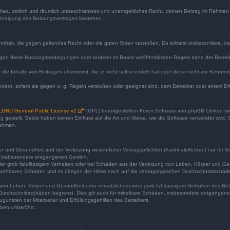
faches, zeitlich und räumlich unbeschränktes und unentgeltliches Recht, deinen Beitrag im Rahme
Kündigung des Nutzungsvertrages bestehen.
e enthält, die gegen geltendes Recht oder die guten Sitten verstoßen. Du erklärst insbesondere, 
egen diese Nutzungsbedingungen oder anderer im Board veröffentlichten Regeln kann der Betre
die Inhalte von Beiträgen übernimmt, die er nicht selbst erstellt hat oder die er nicht zur Kenn
ndern, sofern sie gegen o. g. Regeln verstoßen oder geeignet sind, dem Betreiber oder einem D
„
GNU General Public License v2
“ (GPL) bereitgestellten Foren-Software von phpBB Limited 
gestellt. Beide haben keinen Einfluss auf die Art und Weise, wie die Software verwendet wird
nehmen.
 und Gesundheit und der Verletzung wesentlicher Vertragspflichten (Kardinalpflichten) nur für Sc
wie insbesondere entgangenen Gewinn.
der grob fahrlässigem Verhalten oder bei Schäden aus der Verletzung von Leben, Körper und Ges
rhersehbaren Schäden und im übrigen der Höhe nach auf die vertragstypischen Durchschnittsschäde
von Leben, Körper und Gesundheit oder vorsätzlichem oder grob fahrlässigem Verhalten des Betr
Durchschnittsschäden begrenzt. Dies gilt auch für mittelbare Schäden, insbesondere entgangen
gunsten der Mitarbeiter und Erfüllungsgehilfen des Betreibers.
ben unberührt.