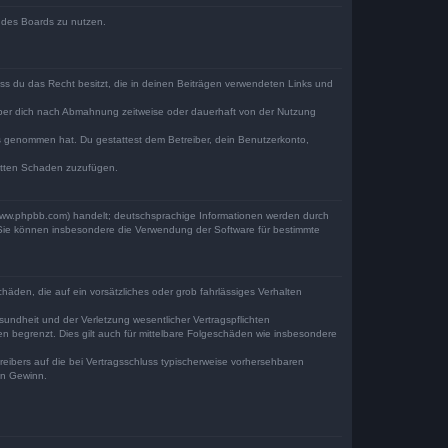
n des Boards zu nutzen.
dass du das Recht besitzt, die in deinen Beiträgen verwendeten Links und
iber dich nach Abmahnung zeitweise oder dauerhaft von der Nutzung
tnis genommen hat. Du gestattest dem Betreiber, dein Benutzerkonto,
ritten Schaden zuzufügen.
(www.phpbb.com) handelt; deutschsprachige Informationen werden durch
. Sie können insbesondere die Verwendung der Software für bestimmte
häden, die auf ein vorsätzliches oder grob fahrlässiges Verhalten
undheit und der Verletzung wesentlicher Vertragspflichten
n begrenzt. Dies gilt auch für mittelbare Folgeschäden wie insbesondere
eibers auf die bei Vertragsschluss typischerweise vorhersehbaren
en Gewinn.