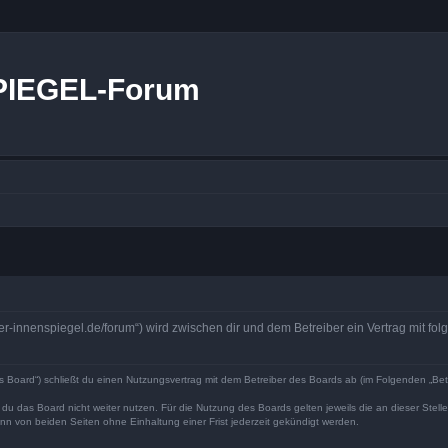
PIEGEL-Forum
r-innenspiegel.de/forum“) wird zwischen dir und dem Betreiber ein Vertrag mit f
Board“) schließt du einen Nutzungsvertrag mit dem Betreiber des Boards ab (im Folgenden „Bet
du das Board nicht weiter nutzen. Für die Nutzung des Boards gelten jeweils die an dieser Stell
n von beiden Seiten ohne Einhaltung einer Frist jederzeit gekündigt werden.