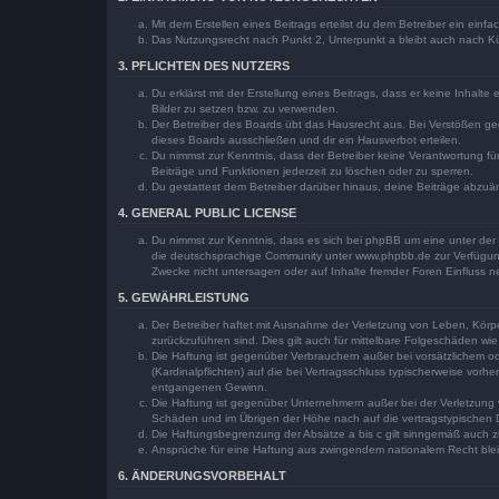
Mit dem Erstellen eines Beitrags erteilst du dem Betreiber ein ein
Das Nutzungsrecht nach Punkt 2, Unterpunkt a bleibt auch nach 
3. PFLICHTEN DES NUTZERS
Du erklärst mit der Erstellung eines Beitrags, dass er keine Inhalt
Bilder zu setzen bzw. zu verwenden.
Der Betreiber des Boards übt das Hausrecht aus. Bei Verstößen g
dieses Boards ausschließen und dir ein Hausverbot erteilen.
Du nimmst zur Kenntnis, dass der Betreiber keine Verantwortung für 
Beiträge und Funktionen jederzeit zu löschen oder zu sperren.
Du gestattest dem Betreiber darüber hinaus, deine Beiträge abzuä
4. GENERAL PUBLIC LICENSE
Du nimmst zur Kenntnis, dass es sich bei phpBB um eine unter der 
die deutschsprachige Community unter www.phpbb.de zur Verfügung 
Zwecke nicht untersagen oder auf Inhalte fremder Foren Einfluss 
5. GEWÄHRLEISTUNG
Der Betreiber haftet mit Ausnahme der Verletzung von Leben, Körper
zurückzuführen sind. Dies gilt auch für mittelbare Folgeschäden 
Die Haftung ist gegenüber Verbrauchern außer bei vorsätzlichem o
(Kardinalpflichten) auf die bei Vertragsschluss typischerweise vo
entgangenen Gewinn.
Die Haftung ist gegenüber Unternehmern außer bei der Verletzung 
Schäden und im Übrigen der Höhe nach auf die vertragstypischen 
Die Haftungsbegrenzung der Absätze a bis c gilt sinngemäß auch zu
Ansprüche für eine Haftung aus zwingendem nationalem Recht blei
6. ÄNDERUNGSVORBEHALT