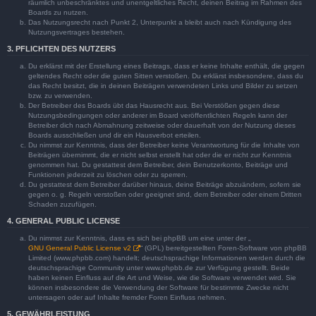
räumlich unbeschränktes und unentgeltliches Recht, deinen Beitrag im Rahmen des
Boards zu nutzen.
Das Nutzungsrecht nach Punkt 2, Unterpunkt a bleibt auch nach Kündigung des
Nutzungsvertrages bestehen.
3. PFLICHTEN DES NUTZERS
Du erklärst mit der Erstellung eines Beitrags, dass er keine Inhalte enthält, die gegen
geltendes Recht oder die guten Sitten verstoßen. Du erklärst insbesondere, dass du
das Recht besitzt, die in deinen Beiträgen verwendeten Links und Bilder zu setzen
bzw. zu verwenden.
Der Betreiber des Boards übt das Hausrecht aus. Bei Verstößen gegen diese
Nutzungsbedingungen oder anderer im Board veröffentlichten Regeln kann der
Betreiber dich nach Abmahnung zeitweise oder dauerhaft von der Nutzung dieses
Boards ausschließen und dir ein Hausverbot erteilen.
Du nimmst zur Kenntnis, dass der Betreiber keine Verantwortung für die Inhalte von
Beiträgen übernimmt, die er nicht selbst erstellt hat oder die er nicht zur Kenntnis
genommen hat. Du gestattest dem Betreiber, dein Benutzerkonto, Beiträge und
Funktionen jederzeit zu löschen oder zu sperren.
Du gestattest dem Betreiber darüber hinaus, deine Beiträge abzuändern, sofern sie
gegen o. g. Regeln verstoßen oder geeignet sind, dem Betreiber oder einem Dritten
Schaden zuzufügen.
4. GENERAL PUBLIC LICENSE
Du nimmst zur Kenntnis, dass es sich bei phpBB um eine unter der „
GNU General Public License v2
“ (GPL) bereitgestellten Foren-Software von phpBB
Limited (www.phpbb.com) handelt; deutschsprachige Informationen werden durch die
deutschsprachige Community unter www.phpbb.de zur Verfügung gestellt. Beide
haben keinen Einfluss auf die Art und Weise, wie die Software verwendet wird. Sie
können insbesondere die Verwendung der Software für bestimmte Zwecke nicht
untersagen oder auf Inhalte fremder Foren Einfluss nehmen.
5. GEWÄHRLEISTUNG