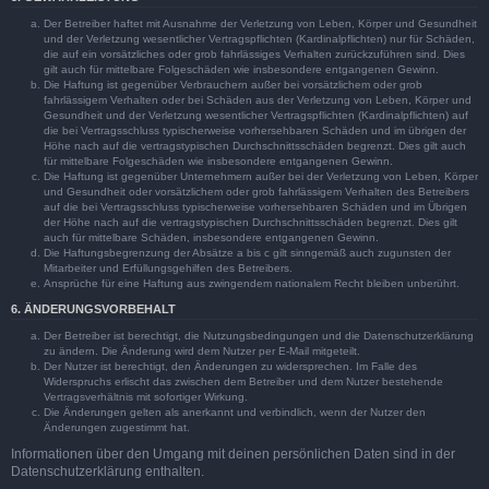
Der Betreiber haftet mit Ausnahme der Verletzung von Leben, Körper und Gesundheit
und der Verletzung wesentlicher Vertragspflichten (Kardinalpflichten) nur für Schäden,
die auf ein vorsätzliches oder grob fahrlässiges Verhalten zurückzuführen sind. Dies
gilt auch für mittelbare Folgeschäden wie insbesondere entgangenen Gewinn.
Die Haftung ist gegenüber Verbrauchern außer bei vorsätzlichem oder grob
fahrlässigem Verhalten oder bei Schäden aus der Verletzung von Leben, Körper und
Gesundheit und der Verletzung wesentlicher Vertragspflichten (Kardinalpflichten) auf
die bei Vertragsschluss typischerweise vorhersehbaren Schäden und im übrigen der
Höhe nach auf die vertragstypischen Durchschnittsschäden begrenzt. Dies gilt auch
für mittelbare Folgeschäden wie insbesondere entgangenen Gewinn.
Die Haftung ist gegenüber Unternehmern außer bei der Verletzung von Leben, Körper
und Gesundheit oder vorsätzlichem oder grob fahrlässigem Verhalten des Betreibers
auf die bei Vertragsschluss typischerweise vorhersehbaren Schäden und im Übrigen
der Höhe nach auf die vertragstypischen Durchschnittsschäden begrenzt. Dies gilt
auch für mittelbare Schäden, insbesondere entgangenen Gewinn.
Die Haftungsbegrenzung der Absätze a bis c gilt sinngemäß auch zugunsten der
Mitarbeiter und Erfüllungsgehilfen des Betreibers.
Ansprüche für eine Haftung aus zwingendem nationalem Recht bleiben unberührt.
6. ÄNDERUNGSVORBEHALT
Der Betreiber ist berechtigt, die Nutzungsbedingungen und die Datenschutzerklärung
zu ändern. Die Änderung wird dem Nutzer per E-Mail mitgeteilt.
Der Nutzer ist berechtigt, den Änderungen zu widersprechen. Im Falle des
Widerspruchs erlischt das zwischen dem Betreiber und dem Nutzer bestehende
Vertragsverhältnis mit sofortiger Wirkung.
Die Änderungen gelten als anerkannt und verbindlich, wenn der Nutzer den
Änderungen zugestimmt hat.
Informationen über den Umgang mit deinen persönlichen Daten sind in der
Datenschutzerklärung enthalten.