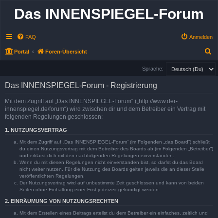
Das INNENSPIEGEL-Forum
FAQ
Anmelden
S
Portal
Foren-Übersicht
u
Sprache:
c
Das INNENSPIEGEL-Forum - Registrierung
h
e
Mit dem Zugriff auf „Das INNENSPIEGEL-Forum“ („http://www.der-
innenspiegel.de/forum“) wird zwischen dir und dem Betreiber ein Vertrag mit
folgenden Regelungen geschlossen:
1. NUTZUNGSVERTRAG
Mit dem Zugriff auf „Das INNENSPIEGEL-Forum“ (im Folgenden „das Board“) schließt
du einen Nutzungsvertrag mit dem Betreiber des Boards ab (im Folgenden „Betreiber“)
und erklärst dich mit den nachfolgenden Regelungen einverstanden.
Wenn du mit diesen Regelungen nicht einverstanden bist, so darfst du das Board
nicht weiter nutzen. Für die Nutzung des Boards gelten jeweils die an dieser Stelle
veröffentlichten Regelungen.
Der Nutzungsvertrag wird auf unbestimmte Zeit geschlossen und kann von beiden
Seiten ohne Einhaltung einer Frist jederzeit gekündigt werden.
2. EINRÄUMUNG VON NUTZUNGSRECHTEN
Mit dem Erstellen eines Beitrags erteilst du dem Betreiber ein einfaches, zeitlich und