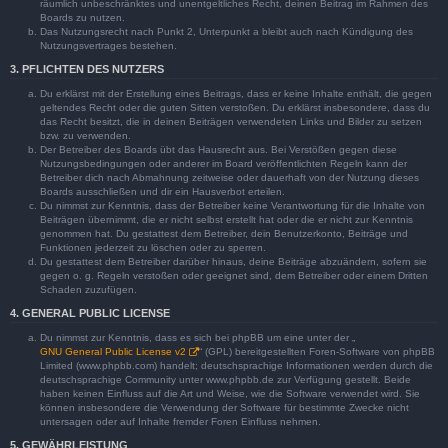
räumlich unbeschränktes und unentgeltliches Recht, deinen Beitrag im Rahmen des
Boards zu nutzen.
Das Nutzungsrecht nach Punkt 2, Unterpunkt a bleibt auch nach Kündigung des
Nutzungsvertrages bestehen.
3. PFLICHTEN DES NUTZERS
Du erklärst mit der Erstellung eines Beitrags, dass er keine Inhalte enthält, die gegen
geltendes Recht oder die guten Sitten verstoßen. Du erklärst insbesondere, dass du
das Recht besitzt, die in deinen Beiträgen verwendeten Links und Bilder zu setzen
bzw. zu verwenden.
Der Betreiber des Boards übt das Hausrecht aus. Bei Verstößen gegen diese
Nutzungsbedingungen oder anderer im Board veröffentlichten Regeln kann der
Betreiber dich nach Abmahnung zeitweise oder dauerhaft von der Nutzung dieses
Boards ausschließen und dir ein Hausverbot erteilen.
Du nimmst zur Kenntnis, dass der Betreiber keine Verantwortung für die Inhalte von
Beiträgen übernimmt, die er nicht selbst erstellt hat oder die er nicht zur Kenntnis
genommen hat. Du gestattest dem Betreiber, dein Benutzerkonto, Beiträge und
Funktionen jederzeit zu löschen oder zu sperren.
Du gestattest dem Betreiber darüber hinaus, deine Beiträge abzuändern, sofern sie
gegen o. g. Regeln verstoßen oder geeignet sind, dem Betreiber oder einem Dritten
Schaden zuzufügen.
4. GENERAL PUBLIC LICENSE
Du nimmst zur Kenntnis, dass es sich bei phpBB um eine unter der „
GNU General Public License v2
“ (GPL) bereitgestellten Foren-Software von phpBB
Limited (www.phpbb.com) handelt; deutschsprachige Informationen werden durch die
deutschsprachige Community unter www.phpbb.de zur Verfügung gestellt. Beide
haben keinen Einfluss auf die Art und Weise, wie die Software verwendet wird. Sie
können insbesondere die Verwendung der Software für bestimmte Zwecke nicht
untersagen oder auf Inhalte fremder Foren Einfluss nehmen.
5. GEWÄHRLEISTUNG