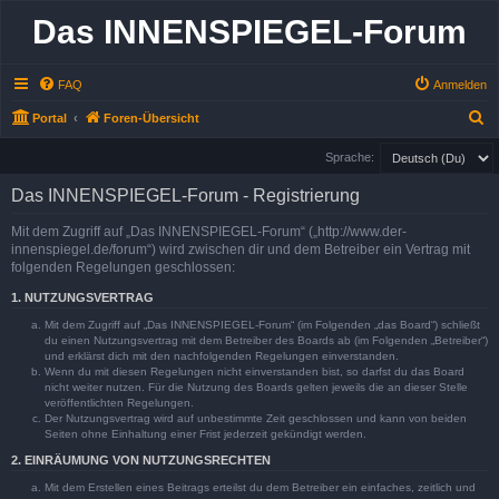
Das INNENSPIEGEL-Forum
FAQ
Anmelden
S
Portal
Foren-Übersicht
u
Sprache:
c
Das INNENSPIEGEL-Forum - Registrierung
h
e
Mit dem Zugriff auf „Das INNENSPIEGEL-Forum“ („http://www.der-
innenspiegel.de/forum“) wird zwischen dir und dem Betreiber ein Vertrag mit
folgenden Regelungen geschlossen:
1. NUTZUNGSVERTRAG
Mit dem Zugriff auf „Das INNENSPIEGEL-Forum“ (im Folgenden „das Board“) schließt
du einen Nutzungsvertrag mit dem Betreiber des Boards ab (im Folgenden „Betreiber“)
und erklärst dich mit den nachfolgenden Regelungen einverstanden.
Wenn du mit diesen Regelungen nicht einverstanden bist, so darfst du das Board
nicht weiter nutzen. Für die Nutzung des Boards gelten jeweils die an dieser Stelle
veröffentlichten Regelungen.
Der Nutzungsvertrag wird auf unbestimmte Zeit geschlossen und kann von beiden
Seiten ohne Einhaltung einer Frist jederzeit gekündigt werden.
2. EINRÄUMUNG VON NUTZUNGSRECHTEN
Mit dem Erstellen eines Beitrags erteilst du dem Betreiber ein einfaches, zeitlich und