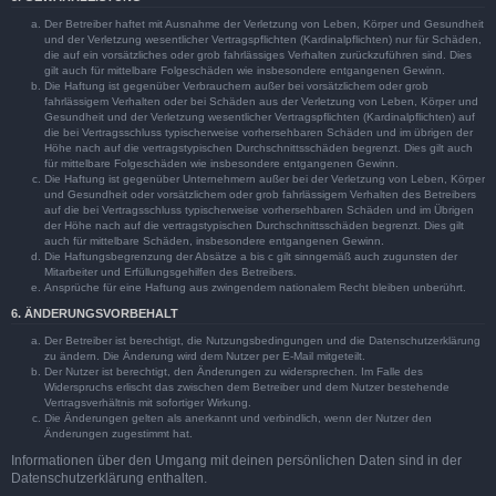
Der Betreiber haftet mit Ausnahme der Verletzung von Leben, Körper und Gesundheit
und der Verletzung wesentlicher Vertragspflichten (Kardinalpflichten) nur für Schäden,
die auf ein vorsätzliches oder grob fahrlässiges Verhalten zurückzuführen sind. Dies
gilt auch für mittelbare Folgeschäden wie insbesondere entgangenen Gewinn.
Die Haftung ist gegenüber Verbrauchern außer bei vorsätzlichem oder grob
fahrlässigem Verhalten oder bei Schäden aus der Verletzung von Leben, Körper und
Gesundheit und der Verletzung wesentlicher Vertragspflichten (Kardinalpflichten) auf
die bei Vertragsschluss typischerweise vorhersehbaren Schäden und im übrigen der
Höhe nach auf die vertragstypischen Durchschnittsschäden begrenzt. Dies gilt auch
für mittelbare Folgeschäden wie insbesondere entgangenen Gewinn.
Die Haftung ist gegenüber Unternehmern außer bei der Verletzung von Leben, Körper
und Gesundheit oder vorsätzlichem oder grob fahrlässigem Verhalten des Betreibers
auf die bei Vertragsschluss typischerweise vorhersehbaren Schäden und im Übrigen
der Höhe nach auf die vertragstypischen Durchschnittsschäden begrenzt. Dies gilt
auch für mittelbare Schäden, insbesondere entgangenen Gewinn.
Die Haftungsbegrenzung der Absätze a bis c gilt sinngemäß auch zugunsten der
Mitarbeiter und Erfüllungsgehilfen des Betreibers.
Ansprüche für eine Haftung aus zwingendem nationalem Recht bleiben unberührt.
6. ÄNDERUNGSVORBEHALT
Der Betreiber ist berechtigt, die Nutzungsbedingungen und die Datenschutzerklärung
zu ändern. Die Änderung wird dem Nutzer per E-Mail mitgeteilt.
Der Nutzer ist berechtigt, den Änderungen zu widersprechen. Im Falle des
Widerspruchs erlischt das zwischen dem Betreiber und dem Nutzer bestehende
Vertragsverhältnis mit sofortiger Wirkung.
Die Änderungen gelten als anerkannt und verbindlich, wenn der Nutzer den
Änderungen zugestimmt hat.
Informationen über den Umgang mit deinen persönlichen Daten sind in der
Datenschutzerklärung enthalten.