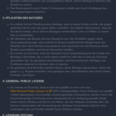
räumlich unbeschränktes und unentgeltliches Recht, deinen Beitrag im Rahmen des
Boards zu nutzen.
Das Nutzungsrecht nach Punkt 2, Unterpunkt a bleibt auch nach Kündigung des
Nutzungsvertrages bestehen.
3. PFLICHTEN DES NUTZERS
Du erklärst mit der Erstellung eines Beitrags, dass er keine Inhalte enthält, die gegen
geltendes Recht oder die guten Sitten verstoßen. Du erklärst insbesondere, dass du
das Recht besitzt, die in deinen Beiträgen verwendeten Links und Bilder zu setzen
bzw. zu verwenden.
Der Betreiber des Boards übt das Hausrecht aus. Bei Verstößen gegen diese
Nutzungsbedingungen oder anderer im Board veröffentlichten Regeln kann der
Betreiber dich nach Abmahnung zeitweise oder dauerhaft von der Nutzung dieses
Boards ausschließen und dir ein Hausverbot erteilen.
Du nimmst zur Kenntnis, dass der Betreiber keine Verantwortung für die Inhalte von
Beiträgen übernimmt, die er nicht selbst erstellt hat oder die er nicht zur Kenntnis
genommen hat. Du gestattest dem Betreiber, dein Benutzerkonto, Beiträge und
Funktionen jederzeit zu löschen oder zu sperren.
Du gestattest dem Betreiber darüber hinaus, deine Beiträge abzuändern, sofern sie
gegen o. g. Regeln verstoßen oder geeignet sind, dem Betreiber oder einem Dritten
Schaden zuzufügen.
4. GENERAL PUBLIC LICENSE
Du nimmst zur Kenntnis, dass es sich bei phpBB um eine unter der „
GNU General Public License v2
“ (GPL) bereitgestellten Foren-Software von phpBB
Limited (www.phpbb.com) handelt; deutschsprachige Informationen werden durch die
deutschsprachige Community unter www.phpbb.de zur Verfügung gestellt. Beide
haben keinen Einfluss auf die Art und Weise, wie die Software verwendet wird. Sie
können insbesondere die Verwendung der Software für bestimmte Zwecke nicht
untersagen oder auf Inhalte fremder Foren Einfluss nehmen.
5. GEWÄHRLEISTUNG