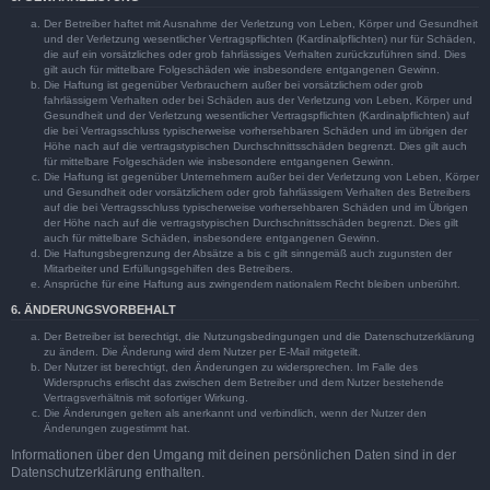
Der Betreiber haftet mit Ausnahme der Verletzung von Leben, Körper und Gesundheit
und der Verletzung wesentlicher Vertragspflichten (Kardinalpflichten) nur für Schäden,
die auf ein vorsätzliches oder grob fahrlässiges Verhalten zurückzuführen sind. Dies
gilt auch für mittelbare Folgeschäden wie insbesondere entgangenen Gewinn.
Die Haftung ist gegenüber Verbrauchern außer bei vorsätzlichem oder grob
fahrlässigem Verhalten oder bei Schäden aus der Verletzung von Leben, Körper und
Gesundheit und der Verletzung wesentlicher Vertragspflichten (Kardinalpflichten) auf
die bei Vertragsschluss typischerweise vorhersehbaren Schäden und im übrigen der
Höhe nach auf die vertragstypischen Durchschnittsschäden begrenzt. Dies gilt auch
für mittelbare Folgeschäden wie insbesondere entgangenen Gewinn.
Die Haftung ist gegenüber Unternehmern außer bei der Verletzung von Leben, Körper
und Gesundheit oder vorsätzlichem oder grob fahrlässigem Verhalten des Betreibers
auf die bei Vertragsschluss typischerweise vorhersehbaren Schäden und im Übrigen
der Höhe nach auf die vertragstypischen Durchschnittsschäden begrenzt. Dies gilt
auch für mittelbare Schäden, insbesondere entgangenen Gewinn.
Die Haftungsbegrenzung der Absätze a bis c gilt sinngemäß auch zugunsten der
Mitarbeiter und Erfüllungsgehilfen des Betreibers.
Ansprüche für eine Haftung aus zwingendem nationalem Recht bleiben unberührt.
6. ÄNDERUNGSVORBEHALT
Der Betreiber ist berechtigt, die Nutzungsbedingungen und die Datenschutzerklärung
zu ändern. Die Änderung wird dem Nutzer per E-Mail mitgeteilt.
Der Nutzer ist berechtigt, den Änderungen zu widersprechen. Im Falle des
Widerspruchs erlischt das zwischen dem Betreiber und dem Nutzer bestehende
Vertragsverhältnis mit sofortiger Wirkung.
Die Änderungen gelten als anerkannt und verbindlich, wenn der Nutzer den
Änderungen zugestimmt hat.
Informationen über den Umgang mit deinen persönlichen Daten sind in der
Datenschutzerklärung enthalten.