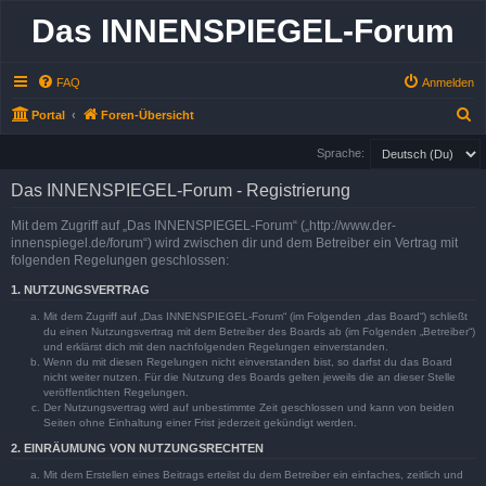
Das INNENSPIEGEL-Forum
FAQ
Anmelden
S
Portal
Foren-Übersicht
u
Sprache:
c
Das INNENSPIEGEL-Forum - Registrierung
h
e
Mit dem Zugriff auf „Das INNENSPIEGEL-Forum“ („http://www.der-
innenspiegel.de/forum“) wird zwischen dir und dem Betreiber ein Vertrag mit
folgenden Regelungen geschlossen:
1. NUTZUNGSVERTRAG
Mit dem Zugriff auf „Das INNENSPIEGEL-Forum“ (im Folgenden „das Board“) schließt
du einen Nutzungsvertrag mit dem Betreiber des Boards ab (im Folgenden „Betreiber“)
und erklärst dich mit den nachfolgenden Regelungen einverstanden.
Wenn du mit diesen Regelungen nicht einverstanden bist, so darfst du das Board
nicht weiter nutzen. Für die Nutzung des Boards gelten jeweils die an dieser Stelle
veröffentlichten Regelungen.
Der Nutzungsvertrag wird auf unbestimmte Zeit geschlossen und kann von beiden
Seiten ohne Einhaltung einer Frist jederzeit gekündigt werden.
2. EINRÄUMUNG VON NUTZUNGSRECHTEN
Mit dem Erstellen eines Beitrags erteilst du dem Betreiber ein einfaches, zeitlich und