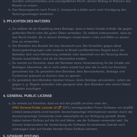
räumlich unbeschränktes und unentgeltliches Recht, deinen Beitrag im Rahmen des
Boards zu nutzen.
Das Nutzungsrecht nach Punkt 2, Unterpunkt a bleibt auch nach Kündigung des
Nutzungsvertrages bestehen.
3. PFLICHTEN DES NUTZERS
Du erklärst mit der Erstellung eines Beitrags, dass er keine Inhalte enthält, die gegen
geltendes Recht oder die guten Sitten verstoßen. Du erklärst insbesondere, dass du
das Recht besitzt, die in deinen Beiträgen verwendeten Links und Bilder zu setzen
bzw. zu verwenden.
Der Betreiber des Boards übt das Hausrecht aus. Bei Verstößen gegen diese
Nutzungsbedingungen oder anderer im Board veröffentlichten Regeln kann der
Betreiber dich nach Abmahnung zeitweise oder dauerhaft von der Nutzung dieses
Boards ausschließen und dir ein Hausverbot erteilen.
Du nimmst zur Kenntnis, dass der Betreiber keine Verantwortung für die Inhalte von
Beiträgen übernimmt, die er nicht selbst erstellt hat oder die er nicht zur Kenntnis
genommen hat. Du gestattest dem Betreiber, dein Benutzerkonto, Beiträge und
Funktionen jederzeit zu löschen oder zu sperren.
Du gestattest dem Betreiber darüber hinaus, deine Beiträge abzuändern, sofern sie
gegen o. g. Regeln verstoßen oder geeignet sind, dem Betreiber oder einem Dritten
Schaden zuzufügen.
4. GENERAL PUBLIC LICENSE
Du nimmst zur Kenntnis, dass es sich bei phpBB um eine unter der „
GNU General Public License v2
“ (GPL) bereitgestellten Foren-Software von phpBB
Limited (www.phpbb.com) handelt; deutschsprachige Informationen werden durch die
deutschsprachige Community unter www.phpbb.de zur Verfügung gestellt. Beide
haben keinen Einfluss auf die Art und Weise, wie die Software verwendet wird. Sie
können insbesondere die Verwendung der Software für bestimmte Zwecke nicht
untersagen oder auf Inhalte fremder Foren Einfluss nehmen.
5. GEWÄHRLEISTUNG