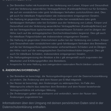
Der Betreiber haftet mit Ausnahme der Verletzung von Leben, Körper und Gesundheit
und der Verletzung wesentlicher Vertragspflichten (Kardinalpflichten) nur für Schäden,
die auf ein vorsätzliches oder grob fahrlässiges Verhalten zurückzuführen sind. Dies
gilt auch für mittelbare Folgeschäden wie insbesondere entgangenen Gewinn.
Die Haftung ist gegenüber Verbrauchern außer bei vorsätzlichem oder grob
fahrlässigem Verhalten oder bei Schäden aus der Verletzung von Leben, Körper und
Gesundheit und der Verletzung wesentlicher Vertragspflichten (Kardinalpflichten) auf
die bei Vertragsschluss typischerweise vorhersehbaren Schäden und im übrigen der
Höhe nach auf die vertragstypischen Durchschnittsschäden begrenzt. Dies gilt auch
für mittelbare Folgeschäden wie insbesondere entgangenen Gewinn.
Die Haftung ist gegenüber Unternehmern außer bei der Verletzung von Leben, Körper
und Gesundheit oder vorsätzlichem oder grob fahrlässigem Verhalten des Betreibers
auf die bei Vertragsschluss typischerweise vorhersehbaren Schäden und im Übrigen
der Höhe nach auf die vertragstypischen Durchschnittsschäden begrenzt. Dies gilt
auch für mittelbare Schäden, insbesondere entgangenen Gewinn.
Die Haftungsbegrenzung der Absätze a bis c gilt sinngemäß auch zugunsten der
Mitarbeiter und Erfüllungsgehilfen des Betreibers.
Ansprüche für eine Haftung aus zwingendem nationalem Recht bleiben unberührt.
6. ÄNDERUNGSVORBEHALT
Der Betreiber ist berechtigt, die Nutzungsbedingungen und die Datenschutzerklärung
zu ändern. Die Änderung wird dem Nutzer per E-Mail mitgeteilt.
Der Nutzer ist berechtigt, den Änderungen zu widersprechen. Im Falle des
Widerspruchs erlischt das zwischen dem Betreiber und dem Nutzer bestehende
Vertragsverhältnis mit sofortiger Wirkung.
Die Änderungen gelten als anerkannt und verbindlich, wenn der Nutzer den
Änderungen zugestimmt hat.
Informationen über den Umgang mit deinen persönlichen Daten sind in der
Datenschutzerklärung enthalten.