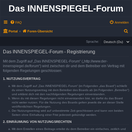
Das INNENSPIEGEL-Forum
FAQ
Anmelden
S
Portal
Foren-Übersicht
u
Sprache:
c
Das INNENSPIEGEL-Forum - Registrierung
h
e
Mit dem Zugriff auf „Das INNENSPIEGEL-Forum“ („http://www.der-
innenspiegel.de/forum“) wird zwischen dir und dem Betreiber ein Vertrag mit
folgenden Regelungen geschlossen:
1. NUTZUNGSVERTRAG
Mit dem Zugriff auf „Das INNENSPIEGEL-Forum“ (im Folgenden „das Board“) schließt
du einen Nutzungsvertrag mit dem Betreiber des Boards ab (im Folgenden „Betreiber“)
und erklärst dich mit den nachfolgenden Regelungen einverstanden.
Wenn du mit diesen Regelungen nicht einverstanden bist, so darfst du das Board
nicht weiter nutzen. Für die Nutzung des Boards gelten jeweils die an dieser Stelle
veröffentlichten Regelungen.
Der Nutzungsvertrag wird auf unbestimmte Zeit geschlossen und kann von beiden
Seiten ohne Einhaltung einer Frist jederzeit gekündigt werden.
2. EINRÄUMUNG VON NUTZUNGSRECHTEN
Mit dem Erstellen eines Beitrags erteilst du dem Betreiber ein einfaches, zeitlich und