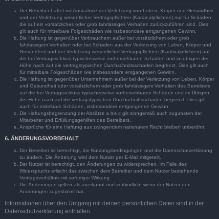
Der Betreiber haftet mit Ausnahme der Verletzung von Leben, Körper und Gesundheit
und der Verletzung wesentlicher Vertragspflichten (Kardinalpflichten) nur für Schäden,
die auf ein vorsätzliches oder grob fahrlässiges Verhalten zurückzuführen sind. Dies
gilt auch für mittelbare Folgeschäden wie insbesondere entgangenen Gewinn.
Die Haftung ist gegenüber Verbrauchern außer bei vorsätzlichem oder grob
fahrlässigem Verhalten oder bei Schäden aus der Verletzung von Leben, Körper und
Gesundheit und der Verletzung wesentlicher Vertragspflichten (Kardinalpflichten) auf
die bei Vertragsschluss typischerweise vorhersehbaren Schäden und im übrigen der
Höhe nach auf die vertragstypischen Durchschnittsschäden begrenzt. Dies gilt auch
für mittelbare Folgeschäden wie insbesondere entgangenen Gewinn.
Die Haftung ist gegenüber Unternehmern außer bei der Verletzung von Leben, Körper
und Gesundheit oder vorsätzlichem oder grob fahrlässigem Verhalten des Betreibers
auf die bei Vertragsschluss typischerweise vorhersehbaren Schäden und im Übrigen
der Höhe nach auf die vertragstypischen Durchschnittsschäden begrenzt. Dies gilt
auch für mittelbare Schäden, insbesondere entgangenen Gewinn.
Die Haftungsbegrenzung der Absätze a bis c gilt sinngemäß auch zugunsten der
Mitarbeiter und Erfüllungsgehilfen des Betreibers.
Ansprüche für eine Haftung aus zwingendem nationalem Recht bleiben unberührt.
6. ÄNDERUNGSVORBEHALT
Der Betreiber ist berechtigt, die Nutzungsbedingungen und die Datenschutzerklärung
zu ändern. Die Änderung wird dem Nutzer per E-Mail mitgeteilt.
Der Nutzer ist berechtigt, den Änderungen zu widersprechen. Im Falle des
Widerspruchs erlischt das zwischen dem Betreiber und dem Nutzer bestehende
Vertragsverhältnis mit sofortiger Wirkung.
Die Änderungen gelten als anerkannt und verbindlich, wenn der Nutzer den
Änderungen zugestimmt hat.
Informationen über den Umgang mit deinen persönlichen Daten sind in der
Datenschutzerklärung enthalten.