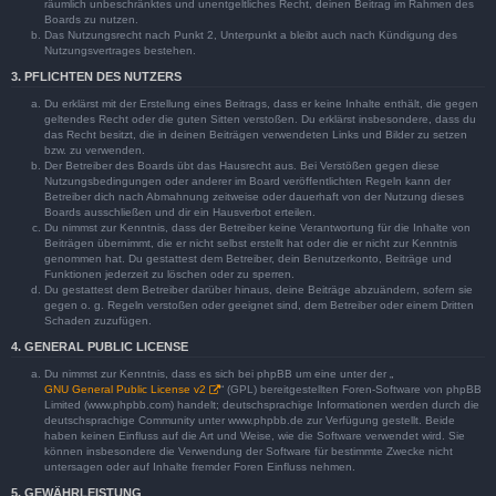
räumlich unbeschränktes und unentgeltliches Recht, deinen Beitrag im Rahmen des
Boards zu nutzen.
Das Nutzungsrecht nach Punkt 2, Unterpunkt a bleibt auch nach Kündigung des
Nutzungsvertrages bestehen.
3. PFLICHTEN DES NUTZERS
Du erklärst mit der Erstellung eines Beitrags, dass er keine Inhalte enthält, die gegen
geltendes Recht oder die guten Sitten verstoßen. Du erklärst insbesondere, dass du
das Recht besitzt, die in deinen Beiträgen verwendeten Links und Bilder zu setzen
bzw. zu verwenden.
Der Betreiber des Boards übt das Hausrecht aus. Bei Verstößen gegen diese
Nutzungsbedingungen oder anderer im Board veröffentlichten Regeln kann der
Betreiber dich nach Abmahnung zeitweise oder dauerhaft von der Nutzung dieses
Boards ausschließen und dir ein Hausverbot erteilen.
Du nimmst zur Kenntnis, dass der Betreiber keine Verantwortung für die Inhalte von
Beiträgen übernimmt, die er nicht selbst erstellt hat oder die er nicht zur Kenntnis
genommen hat. Du gestattest dem Betreiber, dein Benutzerkonto, Beiträge und
Funktionen jederzeit zu löschen oder zu sperren.
Du gestattest dem Betreiber darüber hinaus, deine Beiträge abzuändern, sofern sie
gegen o. g. Regeln verstoßen oder geeignet sind, dem Betreiber oder einem Dritten
Schaden zuzufügen.
4. GENERAL PUBLIC LICENSE
Du nimmst zur Kenntnis, dass es sich bei phpBB um eine unter der „
GNU General Public License v2
“ (GPL) bereitgestellten Foren-Software von phpBB
Limited (www.phpbb.com) handelt; deutschsprachige Informationen werden durch die
deutschsprachige Community unter www.phpbb.de zur Verfügung gestellt. Beide
haben keinen Einfluss auf die Art und Weise, wie die Software verwendet wird. Sie
können insbesondere die Verwendung der Software für bestimmte Zwecke nicht
untersagen oder auf Inhalte fremder Foren Einfluss nehmen.
5. GEWÄHRLEISTUNG