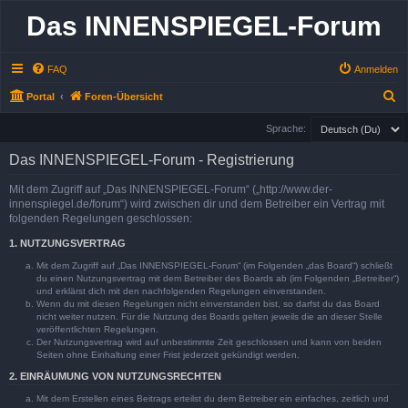
Das INNENSPIEGEL-Forum
FAQ
Anmelden
S
Portal
Foren-Übersicht
u
Sprache:
c
Das INNENSPIEGEL-Forum - Registrierung
h
e
Mit dem Zugriff auf „Das INNENSPIEGEL-Forum“ („http://www.der-
innenspiegel.de/forum“) wird zwischen dir und dem Betreiber ein Vertrag mit
folgenden Regelungen geschlossen:
1. NUTZUNGSVERTRAG
Mit dem Zugriff auf „Das INNENSPIEGEL-Forum“ (im Folgenden „das Board“) schließt
du einen Nutzungsvertrag mit dem Betreiber des Boards ab (im Folgenden „Betreiber“)
und erklärst dich mit den nachfolgenden Regelungen einverstanden.
Wenn du mit diesen Regelungen nicht einverstanden bist, so darfst du das Board
nicht weiter nutzen. Für die Nutzung des Boards gelten jeweils die an dieser Stelle
veröffentlichten Regelungen.
Der Nutzungsvertrag wird auf unbestimmte Zeit geschlossen und kann von beiden
Seiten ohne Einhaltung einer Frist jederzeit gekündigt werden.
2. EINRÄUMUNG VON NUTZUNGSRECHTEN
Mit dem Erstellen eines Beitrags erteilst du dem Betreiber ein einfaches, zeitlich und