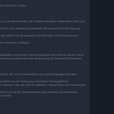
n des Boards zu nutzen.
dass du das Recht besitzt, die in deinen Beiträgen verwendeten Links und
iber dich nach Abmahnung zeitweise oder dauerhaft von der Nutzung
tnis genommen hat. Du gestattest dem Betreiber, dein Benutzerkonto,
ritten Schaden zuzufügen.
(www.phpbb.com) handelt; deutschsprachige Informationen werden durch
. Sie können insbesondere die Verwendung der Software für bestimmte
häden, die auf ein vorsätzliches oder grob fahrlässiges Verhalten
undheit und der Verletzung wesentlicher Vertragspflichten
n begrenzt. Dies gilt auch für mittelbare Folgeschäden wie insbesondere
eibers auf die bei Vertragsschluss typischerweise vorhersehbaren
en Gewinn.