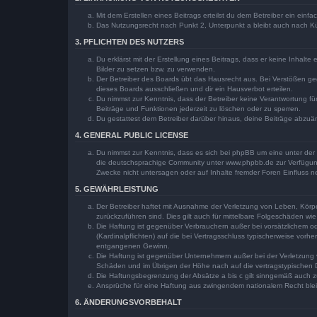
Mit dem Erstellen eines Beitrags erteilst du dem Betreiber ein ein
Das Nutzungsrecht nach Punkt 2, Unterpunkt a bleibt auch nach 
3. PFLICHTEN DES NUTZERS
Du erklärst mit der Erstellung eines Beitrags, dass er keine Inhalt
Bilder zu setzen bzw. zu verwenden.
Der Betreiber des Boards übt das Hausrecht aus. Bei Verstößen g
dieses Boards ausschließen und dir ein Hausverbot erteilen.
Du nimmst zur Kenntnis, dass der Betreiber keine Verantwortung für 
Beiträge und Funktionen jederzeit zu löschen oder zu sperren.
Du gestattest dem Betreiber darüber hinaus, deine Beiträge abzuä
4. GENERAL PUBLIC LICENSE
Du nimmst zur Kenntnis, dass es sich bei phpBB um eine unter der 
die deutschsprachige Community unter www.phpbb.de zur Verfügung 
Zwecke nicht untersagen oder auf Inhalte fremder Foren Einfluss 
5. GEWÄHRLEISTUNG
Der Betreiber haftet mit Ausnahme der Verletzung von Leben, Körper
zurückzuführen sind. Dies gilt auch für mittelbare Folgeschäden 
Die Haftung ist gegenüber Verbrauchern außer bei vorsätzlichem o
(Kardinalpflichten) auf die bei Vertragsschluss typischerweise vo
entgangenen Gewinn.
Die Haftung ist gegenüber Unternehmern außer bei der Verletzung 
Schäden und im Übrigen der Höhe nach auf die vertragstypischen 
Die Haftungsbegrenzung der Absätze a bis c gilt sinngemäß auch zu
Ansprüche für eine Haftung aus zwingendem nationalem Recht blei
6. ÄNDERUNGSVORBEHALT