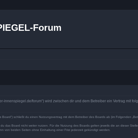
PIEGEL-Forum
r-innenspiegel.de/forum“) wird zwischen dir und dem Betreiber ein Vertrag mit f
Board“) schließt du einen Nutzungsvertrag mit dem Betreiber des Boards ab (im Folgenden „Bet
du das Board nicht weiter nutzen. Für die Nutzung des Boards gelten jeweils die an dieser Stell
n von beiden Seiten ohne Einhaltung einer Frist jederzeit gekündigt werden.