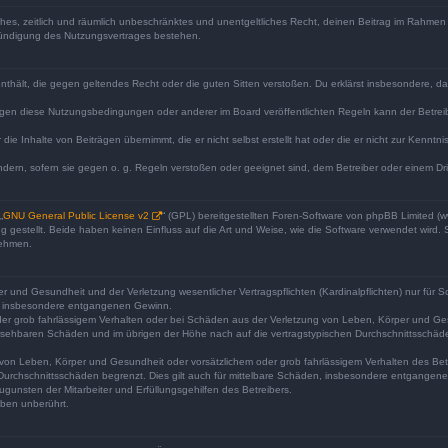
faches, zeitlich und räumlich unbeschränktes und unentgeltliches Recht, deinen Beitrag im Rahme
Kündigung des Nutzungsvertrages bestehen.
e enthält, die gegen geltendes Recht oder die guten Sitten verstoßen. Du erklärst insbesondere, 
egen diese Nutzungsbedingungen oder anderer im Board veröffentlichten Regeln kann der Betre
die Inhalte von Beiträgen übernimmt, die er nicht selbst erstellt hat oder die er nicht zur Kenn
ndern, sofern sie gegen o. g. Regeln verstoßen oder geeignet sind, dem Betreiber oder einem D
„
GNU General Public License v2
“ (GPL) bereitgestellten Foren-Software von phpBB Limited 
gestellt. Beide haben keinen Einfluss auf die Art und Weise, wie die Software verwendet wird
nehmen.
 und Gesundheit und der Verletzung wesentlicher Vertragspflichten (Kardinalpflichten) nur für Sc
wie insbesondere entgangenen Gewinn.
der grob fahrlässigem Verhalten oder bei Schäden aus der Verletzung von Leben, Körper und Ges
rhersehbaren Schäden und im übrigen der Höhe nach auf die vertragstypischen Durchschnittsschäde
von Leben, Körper und Gesundheit oder vorsätzlichem oder grob fahrlässigem Verhalten des Betr
Durchschnittsschäden begrenzt. Dies gilt auch für mittelbare Schäden, insbesondere entgangen
gunsten der Mitarbeiter und Erfüllungsgehilfen des Betreibers.
ben unberührt.