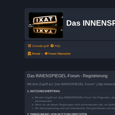
Das INNENS
Schnellzugriff
FAQ
Portal
Foren-Übersicht
Das INNENSPIEGEL-Forum - Registrierung
Mit dem Zugriff auf „Das INNENSPIEGEL-Forum“ („http://www.de
1. NUTZUNGSVERTRAG
Mit dem Zugriff auf „Das INNENSPIEGEL-Forum“ (im Folgenden „das 
einverstanden.
Wenn du mit diesen Regelungen nicht einverstanden bist, so darfst 
Der Nutzungsvertrag wird auf unbestimmte Zeit geschlossen und kan
2. EINRÄUMUNG VON NUTZUNGSRECHTEN