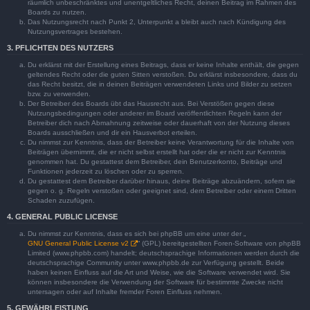
räumlich unbeschränktes und unentgeltliches Recht, deinen Beitrag im Rahmen des
Boards zu nutzen.
Das Nutzungsrecht nach Punkt 2, Unterpunkt a bleibt auch nach Kündigung des
Nutzungsvertrages bestehen.
3. PFLICHTEN DES NUTZERS
Du erklärst mit der Erstellung eines Beitrags, dass er keine Inhalte enthält, die gegen
geltendes Recht oder die guten Sitten verstoßen. Du erklärst insbesondere, dass du
das Recht besitzt, die in deinen Beiträgen verwendeten Links und Bilder zu setzen
bzw. zu verwenden.
Der Betreiber des Boards übt das Hausrecht aus. Bei Verstößen gegen diese
Nutzungsbedingungen oder anderer im Board veröffentlichten Regeln kann der
Betreiber dich nach Abmahnung zeitweise oder dauerhaft von der Nutzung dieses
Boards ausschließen und dir ein Hausverbot erteilen.
Du nimmst zur Kenntnis, dass der Betreiber keine Verantwortung für die Inhalte von
Beiträgen übernimmt, die er nicht selbst erstellt hat oder die er nicht zur Kenntnis
genommen hat. Du gestattest dem Betreiber, dein Benutzerkonto, Beiträge und
Funktionen jederzeit zu löschen oder zu sperren.
Du gestattest dem Betreiber darüber hinaus, deine Beiträge abzuändern, sofern sie
gegen o. g. Regeln verstoßen oder geeignet sind, dem Betreiber oder einem Dritten
Schaden zuzufügen.
4. GENERAL PUBLIC LICENSE
Du nimmst zur Kenntnis, dass es sich bei phpBB um eine unter der „
GNU General Public License v2
“ (GPL) bereitgestellten Foren-Software von phpBB
Limited (www.phpbb.com) handelt; deutschsprachige Informationen werden durch die
deutschsprachige Community unter www.phpbb.de zur Verfügung gestellt. Beide
haben keinen Einfluss auf die Art und Weise, wie die Software verwendet wird. Sie
können insbesondere die Verwendung der Software für bestimmte Zwecke nicht
untersagen oder auf Inhalte fremder Foren Einfluss nehmen.
5. GEWÄHRLEISTUNG