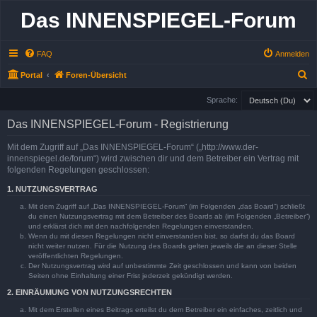
Das INNENSPIEGEL-Forum
FAQ
Anmelden
S
Portal
Foren-Übersicht
u
Sprache:
c
Das INNENSPIEGEL-Forum - Registrierung
h
e
Mit dem Zugriff auf „Das INNENSPIEGEL-Forum“ („http://www.der-
innenspiegel.de/forum“) wird zwischen dir und dem Betreiber ein Vertrag mit
folgenden Regelungen geschlossen:
1. NUTZUNGSVERTRAG
Mit dem Zugriff auf „Das INNENSPIEGEL-Forum“ (im Folgenden „das Board“) schließt
du einen Nutzungsvertrag mit dem Betreiber des Boards ab (im Folgenden „Betreiber“)
und erklärst dich mit den nachfolgenden Regelungen einverstanden.
Wenn du mit diesen Regelungen nicht einverstanden bist, so darfst du das Board
nicht weiter nutzen. Für die Nutzung des Boards gelten jeweils die an dieser Stelle
veröffentlichten Regelungen.
Der Nutzungsvertrag wird auf unbestimmte Zeit geschlossen und kann von beiden
Seiten ohne Einhaltung einer Frist jederzeit gekündigt werden.
2. EINRÄUMUNG VON NUTZUNGSRECHTEN
Mit dem Erstellen eines Beitrags erteilst du dem Betreiber ein einfaches, zeitlich und