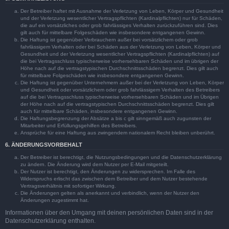
Der Betreiber haftet mit Ausnahme der Verletzung von Leben, Körper und Gesundheit
und der Verletzung wesentlicher Vertragspflichten (Kardinalpflichten) nur für Schäden,
die auf ein vorsätzliches oder grob fahrlässiges Verhalten zurückzuführen sind. Dies
gilt auch für mittelbare Folgeschäden wie insbesondere entgangenen Gewinn.
Die Haftung ist gegenüber Verbrauchern außer bei vorsätzlichem oder grob
fahrlässigem Verhalten oder bei Schäden aus der Verletzung von Leben, Körper und
Gesundheit und der Verletzung wesentlicher Vertragspflichten (Kardinalpflichten) auf
die bei Vertragsschluss typischerweise vorhersehbaren Schäden und im übrigen der
Höhe nach auf die vertragstypischen Durchschnittsschäden begrenzt. Dies gilt auch
für mittelbare Folgeschäden wie insbesondere entgangenen Gewinn.
Die Haftung ist gegenüber Unternehmern außer bei der Verletzung von Leben, Körper
und Gesundheit oder vorsätzlichem oder grob fahrlässigem Verhalten des Betreibers
auf die bei Vertragsschluss typischerweise vorhersehbaren Schäden und im Übrigen
der Höhe nach auf die vertragstypischen Durchschnittsschäden begrenzt. Dies gilt
auch für mittelbare Schäden, insbesondere entgangenen Gewinn.
Die Haftungsbegrenzung der Absätze a bis c gilt sinngemäß auch zugunsten der
Mitarbeiter und Erfüllungsgehilfen des Betreibers.
Ansprüche für eine Haftung aus zwingendem nationalem Recht bleiben unberührt.
6. ÄNDERUNGSVORBEHALT
Der Betreiber ist berechtigt, die Nutzungsbedingungen und die Datenschutzerklärung
zu ändern. Die Änderung wird dem Nutzer per E-Mail mitgeteilt.
Der Nutzer ist berechtigt, den Änderungen zu widersprechen. Im Falle des
Widerspruchs erlischt das zwischen dem Betreiber und dem Nutzer bestehende
Vertragsverhältnis mit sofortiger Wirkung.
Die Änderungen gelten als anerkannt und verbindlich, wenn der Nutzer den
Änderungen zugestimmt hat.
Informationen über den Umgang mit deinen persönlichen Daten sind in der
Datenschutzerklärung enthalten.