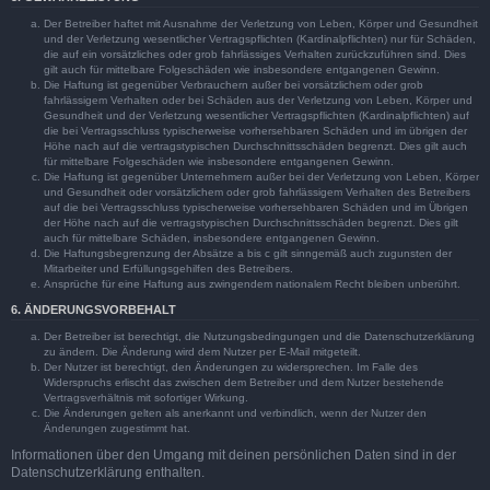
Der Betreiber haftet mit Ausnahme der Verletzung von Leben, Körper und Gesundheit
und der Verletzung wesentlicher Vertragspflichten (Kardinalpflichten) nur für Schäden,
die auf ein vorsätzliches oder grob fahrlässiges Verhalten zurückzuführen sind. Dies
gilt auch für mittelbare Folgeschäden wie insbesondere entgangenen Gewinn.
Die Haftung ist gegenüber Verbrauchern außer bei vorsätzlichem oder grob
fahrlässigem Verhalten oder bei Schäden aus der Verletzung von Leben, Körper und
Gesundheit und der Verletzung wesentlicher Vertragspflichten (Kardinalpflichten) auf
die bei Vertragsschluss typischerweise vorhersehbaren Schäden und im übrigen der
Höhe nach auf die vertragstypischen Durchschnittsschäden begrenzt. Dies gilt auch
für mittelbare Folgeschäden wie insbesondere entgangenen Gewinn.
Die Haftung ist gegenüber Unternehmern außer bei der Verletzung von Leben, Körper
und Gesundheit oder vorsätzlichem oder grob fahrlässigem Verhalten des Betreibers
auf die bei Vertragsschluss typischerweise vorhersehbaren Schäden und im Übrigen
der Höhe nach auf die vertragstypischen Durchschnittsschäden begrenzt. Dies gilt
auch für mittelbare Schäden, insbesondere entgangenen Gewinn.
Die Haftungsbegrenzung der Absätze a bis c gilt sinngemäß auch zugunsten der
Mitarbeiter und Erfüllungsgehilfen des Betreibers.
Ansprüche für eine Haftung aus zwingendem nationalem Recht bleiben unberührt.
6. ÄNDERUNGSVORBEHALT
Der Betreiber ist berechtigt, die Nutzungsbedingungen und die Datenschutzerklärung
zu ändern. Die Änderung wird dem Nutzer per E-Mail mitgeteilt.
Der Nutzer ist berechtigt, den Änderungen zu widersprechen. Im Falle des
Widerspruchs erlischt das zwischen dem Betreiber und dem Nutzer bestehende
Vertragsverhältnis mit sofortiger Wirkung.
Die Änderungen gelten als anerkannt und verbindlich, wenn der Nutzer den
Änderungen zugestimmt hat.
Informationen über den Umgang mit deinen persönlichen Daten sind in der
Datenschutzerklärung enthalten.