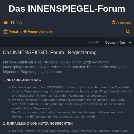
Das INNENSPIEGEL-Forum
FAQ
Anmelden
S
Portal
Foren-Übersicht
u
Sprache:
c
Das INNENSPIEGEL-Forum - Registrierung
h
e
Mit dem Zugriff auf „Das INNENSPIEGEL-Forum“ („http://www.der-
innenspiegel.de/forum“) wird zwischen dir und dem Betreiber ein Vertrag mit
folgenden Regelungen geschlossen:
1. NUTZUNGSVERTRAG
Mit dem Zugriff auf „Das INNENSPIEGEL-Forum“ (im Folgenden „das Board“) schließt
du einen Nutzungsvertrag mit dem Betreiber des Boards ab (im Folgenden „Betreiber“)
und erklärst dich mit den nachfolgenden Regelungen einverstanden.
Wenn du mit diesen Regelungen nicht einverstanden bist, so darfst du das Board
nicht weiter nutzen. Für die Nutzung des Boards gelten jeweils die an dieser Stelle
veröffentlichten Regelungen.
Der Nutzungsvertrag wird auf unbestimmte Zeit geschlossen und kann von beiden
Seiten ohne Einhaltung einer Frist jederzeit gekündigt werden.
2. EINRÄUMUNG VON NUTZUNGSRECHTEN
Mit dem Erstellen eines Beitrags erteilst du dem Betreiber ein einfaches, zeitlich und