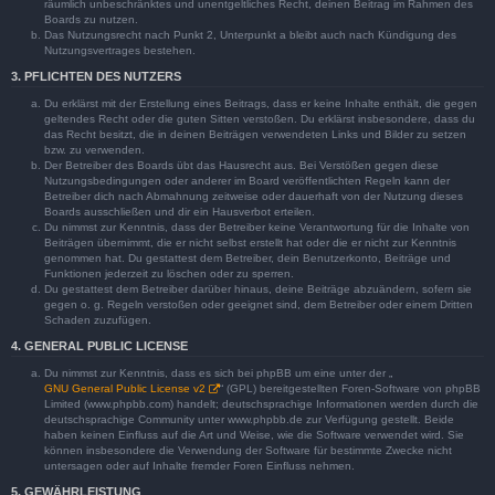
räumlich unbeschränktes und unentgeltliches Recht, deinen Beitrag im Rahmen des
Boards zu nutzen.
Das Nutzungsrecht nach Punkt 2, Unterpunkt a bleibt auch nach Kündigung des
Nutzungsvertrages bestehen.
3. PFLICHTEN DES NUTZERS
Du erklärst mit der Erstellung eines Beitrags, dass er keine Inhalte enthält, die gegen
geltendes Recht oder die guten Sitten verstoßen. Du erklärst insbesondere, dass du
das Recht besitzt, die in deinen Beiträgen verwendeten Links und Bilder zu setzen
bzw. zu verwenden.
Der Betreiber des Boards übt das Hausrecht aus. Bei Verstößen gegen diese
Nutzungsbedingungen oder anderer im Board veröffentlichten Regeln kann der
Betreiber dich nach Abmahnung zeitweise oder dauerhaft von der Nutzung dieses
Boards ausschließen und dir ein Hausverbot erteilen.
Du nimmst zur Kenntnis, dass der Betreiber keine Verantwortung für die Inhalte von
Beiträgen übernimmt, die er nicht selbst erstellt hat oder die er nicht zur Kenntnis
genommen hat. Du gestattest dem Betreiber, dein Benutzerkonto, Beiträge und
Funktionen jederzeit zu löschen oder zu sperren.
Du gestattest dem Betreiber darüber hinaus, deine Beiträge abzuändern, sofern sie
gegen o. g. Regeln verstoßen oder geeignet sind, dem Betreiber oder einem Dritten
Schaden zuzufügen.
4. GENERAL PUBLIC LICENSE
Du nimmst zur Kenntnis, dass es sich bei phpBB um eine unter der „
GNU General Public License v2
“ (GPL) bereitgestellten Foren-Software von phpBB
Limited (www.phpbb.com) handelt; deutschsprachige Informationen werden durch die
deutschsprachige Community unter www.phpbb.de zur Verfügung gestellt. Beide
haben keinen Einfluss auf die Art und Weise, wie die Software verwendet wird. Sie
können insbesondere die Verwendung der Software für bestimmte Zwecke nicht
untersagen oder auf Inhalte fremder Foren Einfluss nehmen.
5. GEWÄHRLEISTUNG