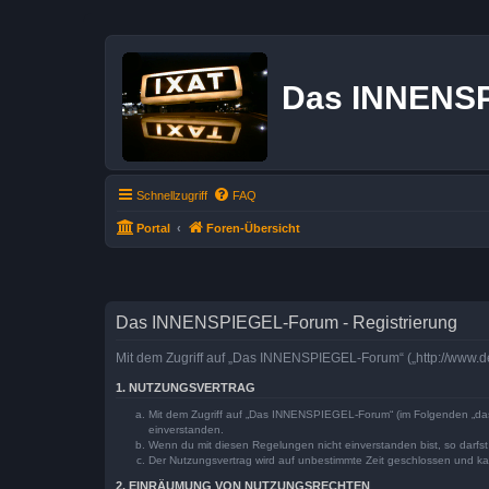
Das INNENS
Schnellzugriff
FAQ
Portal
Foren-Übersicht
Das INNENSPIEGEL-Forum - Registrierung
Mit dem Zugriff auf „Das INNENSPIEGEL-Forum“ („http://www.de
1. NUTZUNGSVERTRAG
Mit dem Zugriff auf „Das INNENSPIEGEL-Forum“ (im Folgenden „das 
einverstanden.
Wenn du mit diesen Regelungen nicht einverstanden bist, so darfst 
Der Nutzungsvertrag wird auf unbestimmte Zeit geschlossen und kan
2. EINRÄUMUNG VON NUTZUNGSRECHTEN