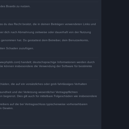
n des Boards zu nutzen.
dass du das Recht besitzt, die in deinen Beiträgen verwendeten Links und
iber dich nach Abmahnung zeitweise oder dauerhaft von der Nutzung
tnis genommen hat. Du gestattest dem Betreiber, dein Benutzerkonto,
ritten Schaden zuzufügen.
(www.phpbb.com) handelt; deutschsprachige Informationen werden durch
. Sie können insbesondere die Verwendung der Software für bestimmte
häden, die auf ein vorsätzliches oder grob fahrlässiges Verhalten
undheit und der Verletzung wesentlicher Vertragspflichten
n begrenzt. Dies gilt auch für mittelbare Folgeschäden wie insbesondere
eibers auf die bei Vertragsschluss typischerweise vorhersehbaren
en Gewinn.