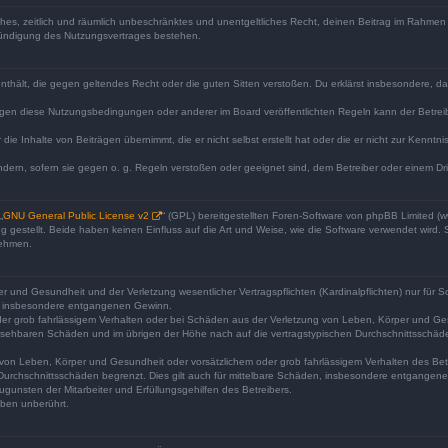
faches, zeitlich und räumlich unbeschränktes und unentgeltliches Recht, deinen Beitrag im Rahme
Kündigung des Nutzungsvertrages bestehen.
e enthält, die gegen geltendes Recht oder die guten Sitten verstoßen. Du erklärst insbesondere, 
egen diese Nutzungsbedingungen oder anderer im Board veröffentlichten Regeln kann der Betre
die Inhalte von Beiträgen übernimmt, die er nicht selbst erstellt hat oder die er nicht zur Kenn
ndern, sofern sie gegen o. g. Regeln verstoßen oder geeignet sind, dem Betreiber oder einem D
„
GNU General Public License v2
“ (GPL) bereitgestellten Foren-Software von phpBB Limited 
gestellt. Beide haben keinen Einfluss auf die Art und Weise, wie die Software verwendet wird
nehmen.
 und Gesundheit und der Verletzung wesentlicher Vertragspflichten (Kardinalpflichten) nur für Sc
wie insbesondere entgangenen Gewinn.
der grob fahrlässigem Verhalten oder bei Schäden aus der Verletzung von Leben, Körper und Ges
rhersehbaren Schäden und im übrigen der Höhe nach auf die vertragstypischen Durchschnittsschäde
von Leben, Körper und Gesundheit oder vorsätzlichem oder grob fahrlässigem Verhalten des Betr
Durchschnittsschäden begrenzt. Dies gilt auch für mittelbare Schäden, insbesondere entgangen
gunsten der Mitarbeiter und Erfüllungsgehilfen des Betreibers.
ben unberührt.