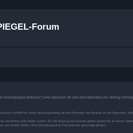
PIEGEL-Forum
r-innenspiegel.de/forum“) wird zwischen dir und dem Betreiber ein Vertrag mit f
Board“) schließt du einen Nutzungsvertrag mit dem Betreiber des Boards ab (im Folgenden „Bet
du das Board nicht weiter nutzen. Für die Nutzung des Boards gelten jeweils die an dieser Stell
n von beiden Seiten ohne Einhaltung einer Frist jederzeit gekündigt werden.