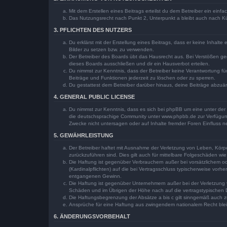
Mit dem Erstellen eines Beitrags erteilst du dem Betreiber ein ein
Das Nutzungsrecht nach Punkt 2, Unterpunkt a bleibt auch nach 
3. PFLICHTEN DES NUTZERS
Du erklärst mit der Erstellung eines Beitrags, dass er keine Inhalt
Bilder zu setzen bzw. zu verwenden.
Der Betreiber des Boards übt das Hausrecht aus. Bei Verstößen g
dieses Boards ausschließen und dir ein Hausverbot erteilen.
Du nimmst zur Kenntnis, dass der Betreiber keine Verantwortung für 
Beiträge und Funktionen jederzeit zu löschen oder zu sperren.
Du gestattest dem Betreiber darüber hinaus, deine Beiträge abzuä
4. GENERAL PUBLIC LICENSE
Du nimmst zur Kenntnis, dass es sich bei phpBB um eine unter der 
die deutschsprachige Community unter www.phpbb.de zur Verfügung 
Zwecke nicht untersagen oder auf Inhalte fremder Foren Einfluss 
5. GEWÄHRLEISTUNG
Der Betreiber haftet mit Ausnahme der Verletzung von Leben, Körper
zurückzuführen sind. Dies gilt auch für mittelbare Folgeschäden 
Die Haftung ist gegenüber Verbrauchern außer bei vorsätzlichem o
(Kardinalpflichten) auf die bei Vertragsschluss typischerweise vo
entgangenen Gewinn.
Die Haftung ist gegenüber Unternehmern außer bei der Verletzung 
Schäden und im Übrigen der Höhe nach auf die vertragstypischen 
Die Haftungsbegrenzung der Absätze a bis c gilt sinngemäß auch zu
Ansprüche für eine Haftung aus zwingendem nationalem Recht blei
6. ÄNDERUNGSVORBEHALT