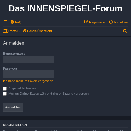
Das INNENSPIEGEL-Forum
FAQ
Registrieren
Anmelden
S
Portal
Foren-Übersicht
u
Anmelden
c
h
Benutzername:
e
Passwort:
Ich habe mein Passwort vergessen
Angemeldet bleiben
Meinen Online-Status während dieser Sitzung verbergen
REGISTRIEREN