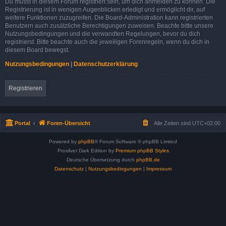
Du musst in diesem Forum registriert sein, um dich anmelden zu können. Die
Registrierung ist in wenigen Augenblicken erledigt und ermöglicht dir, auf
weitere Funktionen zuzugreifen. Die Board-Administration kann registrierten
Benutzern auch zusätzliche Berechtigungen zuweisen. Beachte bitte unsere
Nutzungsbedingungen und die verwandten Regelungen, bevor du dich
registrierst. Bitte beachte auch die jeweiligen Forenregeln, wenn du dich in
diesem Board bewegst.
Nutzungsbedingungen
|
Datenschutzerklärung
Registrieren
Portal
Foren-Übersicht
Alle Zeiten sind
UTC+02:00
Powered by
phpBB
® Forum Software © phpBB Limited
Prosilver Dark Edition by
Premium phpBB Styles
Deutsche Übersetzung durch
phpBB.de
Datenschutz
|
Nutzungsbedingungen
|
Impressum