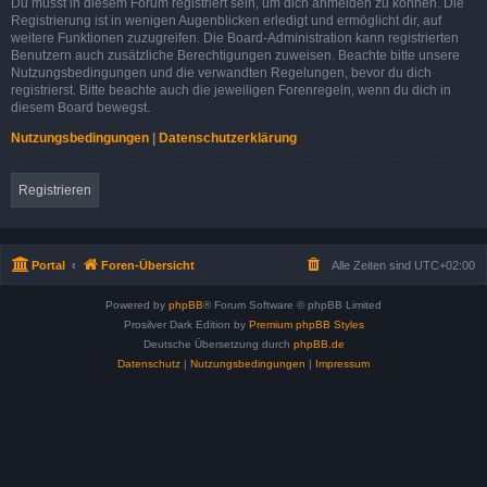
Du musst in diesem Forum registriert sein, um dich anmelden zu können. Die
Registrierung ist in wenigen Augenblicken erledigt und ermöglicht dir, auf
weitere Funktionen zuzugreifen. Die Board-Administration kann registrierten
Benutzern auch zusätzliche Berechtigungen zuweisen. Beachte bitte unsere
Nutzungsbedingungen und die verwandten Regelungen, bevor du dich
registrierst. Bitte beachte auch die jeweiligen Forenregeln, wenn du dich in
diesem Board bewegst.
Nutzungsbedingungen
|
Datenschutzerklärung
Registrieren
Portal
Foren-Übersicht
Alle Zeiten sind
UTC+02:00
Powered by
phpBB
® Forum Software © phpBB Limited
Prosilver Dark Edition by
Premium phpBB Styles
Deutsche Übersetzung durch
phpBB.de
Datenschutz
|
Nutzungsbedingungen
|
Impressum