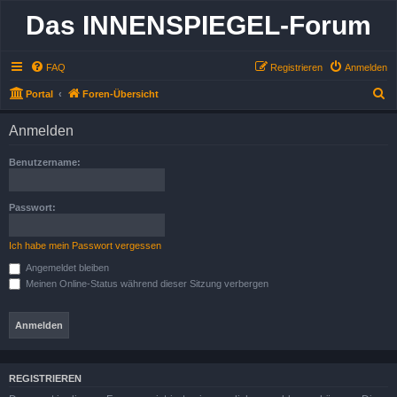
Das INNENSPIEGEL-Forum
FAQ
Registrieren
Anmelden
S
Portal
Foren-Übersicht
u
Anmelden
c
h
Benutzername:
e
Passwort:
Ich habe mein Passwort vergessen
Angemeldet bleiben
Meinen Online-Status während dieser Sitzung verbergen
REGISTRIEREN