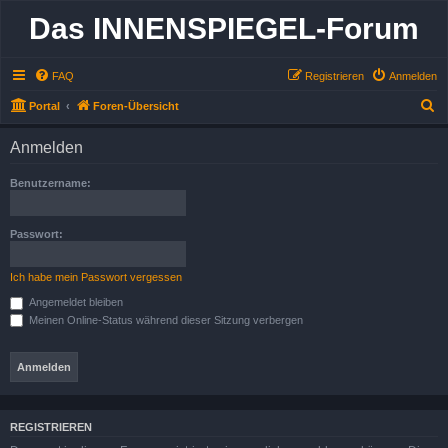
Das INNENSPIEGEL-Forum
FAQ
Registrieren
Anmelden
S
Portal
Foren-Übersicht
u
Anmelden
c
h
Benutzername:
e
Passwort:
Ich habe mein Passwort vergessen
Angemeldet bleiben
Meinen Online-Status während dieser Sitzung verbergen
REGISTRIEREN