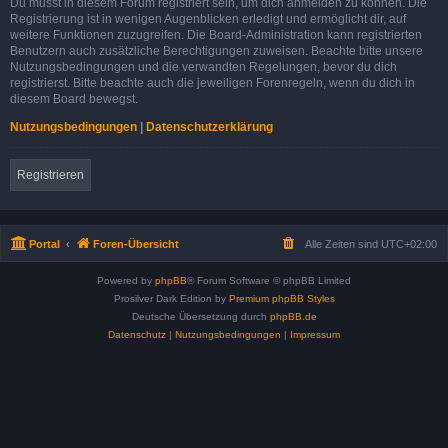
Du musst in diesem Forum registriert sein, um dich anmelden zu können. Die
Registrierung ist in wenigen Augenblicken erledigt und ermöglicht dir, auf
weitere Funktionen zuzugreifen. Die Board-Administration kann registrierten
Benutzern auch zusätzliche Berechtigungen zuweisen. Beachte bitte unsere
Nutzungsbedingungen und die verwandten Regelungen, bevor du dich
registrierst. Bitte beachte auch die jeweiligen Forenregeln, wenn du dich in
diesem Board bewegst.
Nutzungsbedingungen
|
Datenschutzerklärung
Registrieren
Portal
Foren-Übersicht
Alle Zeiten sind
UTC+02:00
Powered by
phpBB
® Forum Software © phpBB Limited
Prosilver Dark Edition by
Premium phpBB Styles
Deutsche Übersetzung durch
phpBB.de
Datenschutz
|
Nutzungsbedingungen
|
Impressum