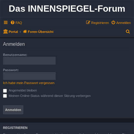
Das INNENSPIEGEL-Forum
FAQ
Registrieren
Anmelden
S
Portal
Foren-Übersicht
u
Anmelden
c
h
Benutzername:
e
Passwort:
Ich habe mein Passwort vergessen
Angemeldet bleiben
Meinen Online-Status während dieser Sitzung verbergen
REGISTRIEREN