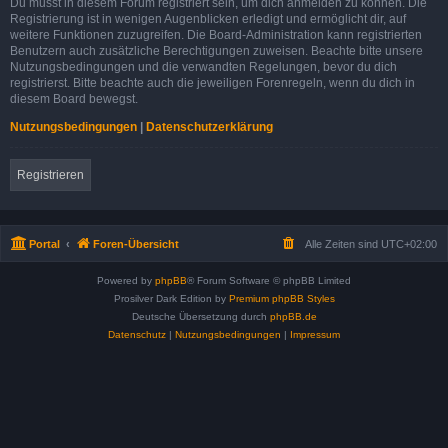
Du musst in diesem Forum registriert sein, um dich anmelden zu können. Die
Registrierung ist in wenigen Augenblicken erledigt und ermöglicht dir, auf
weitere Funktionen zuzugreifen. Die Board-Administration kann registrierten
Benutzern auch zusätzliche Berechtigungen zuweisen. Beachte bitte unsere
Nutzungsbedingungen und die verwandten Regelungen, bevor du dich
registrierst. Bitte beachte auch die jeweiligen Forenregeln, wenn du dich in
diesem Board bewegst.
Nutzungsbedingungen
|
Datenschutzerklärung
Registrieren
Portal
Foren-Übersicht
Alle Zeiten sind
UTC+02:00
Powered by
phpBB
® Forum Software © phpBB Limited
Prosilver Dark Edition by
Premium phpBB Styles
Deutsche Übersetzung durch
phpBB.de
Datenschutz
|
Nutzungsbedingungen
|
Impressum