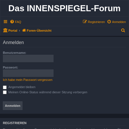
Das INNENSPIEGEL-Forum
FAQ
Registrieren
Anmelden
S
Portal
Foren-Übersicht
u
Anmelden
c
h
Benutzername:
e
Passwort:
Ich habe mein Passwort vergessen
Angemeldet bleiben
Meinen Online-Status während dieser Sitzung verbergen
REGISTRIEREN