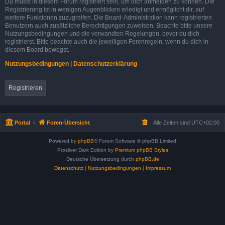
Du musst in diesem Forum registriert sein, um dich anmelden zu können. Die
Registrierung ist in wenigen Augenblicken erledigt und ermöglicht dir, auf
weitere Funktionen zuzugreifen. Die Board-Administration kann registrierten
Benutzern auch zusätzliche Berechtigungen zuweisen. Beachte bitte unsere
Nutzungsbedingungen und die verwandten Regelungen, bevor du dich
registrierst. Bitte beachte auch die jeweiligen Forenregeln, wenn du dich in
diesem Board bewegst.
Nutzungsbedingungen
|
Datenschutzerklärung
Registrieren
Portal
Foren-Übersicht
Alle Zeiten sind
UTC+02:00
Powered by
phpBB
® Forum Software © phpBB Limited
Prosilver Dark Edition by
Premium phpBB Styles
Deutsche Übersetzung durch
phpBB.de
Datenschutz
|
Nutzungsbedingungen
|
Impressum