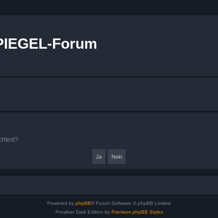
PIEGEL-Forum
chtest?
Powered by
phpBB
® Forum Software © phpBB Limited
Prosilver Dark Edition by
Premium phpBB Styles