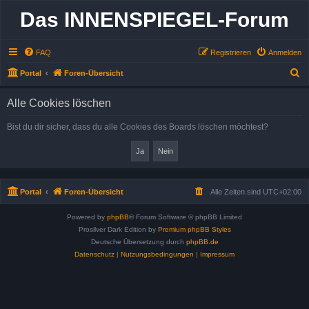
Das INNENSPIEGEL-Forum
FAQ
Registrieren
Anmelden
S
Portal
Foren-Übersicht
u
Alle Cookies löschen
c
h
Bist du dir sicher, dass du alle Cookies des Boards löschen möchtest?
e
Portal
Foren-Übersicht
Alle Zeiten sind
UTC+02:00
Powered by
phpBB
® Forum Software © phpBB Limited
Prosilver Dark Edition by
Premium phpBB Styles
Deutsche Übersetzung durch
phpBB.de
Datenschutz
|
Nutzungsbedingungen
|
Impressum