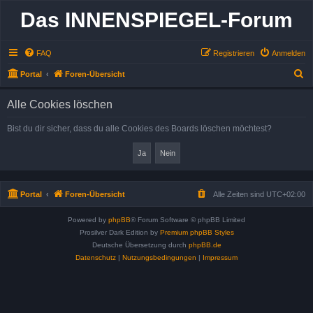
Das INNENSPIEGEL-Forum
FAQ
Registrieren
Anmelden
S
Portal
Foren-Übersicht
u
Alle Cookies löschen
c
h
Bist du dir sicher, dass du alle Cookies des Boards löschen möchtest?
e
Portal
Foren-Übersicht
Alle Zeiten sind
UTC+02:00
Powered by
phpBB
® Forum Software © phpBB Limited
Prosilver Dark Edition by
Premium phpBB Styles
Deutsche Übersetzung durch
phpBB.de
Datenschutz
|
Nutzungsbedingungen
|
Impressum