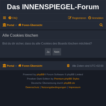
Das INNENSPIEGEL-Forum
FAQ
Registrieren
Anmelden
S
Portal
Foren-Übersicht
u
Alle Cookies löschen
c
h
Bist du dir sicher, dass du alle Cookies des Boards löschen möchtest?
e
Portal
Foren-Übersicht
Alle Zeiten sind
UTC+02:00
Powered by
phpBB
® Forum Software © phpBB Limited
Prosilver Dark Edition by
Premium phpBB Styles
Deutsche Übersetzung durch
phpBB.de
Datenschutz
|
Nutzungsbedingungen
|
Impressum