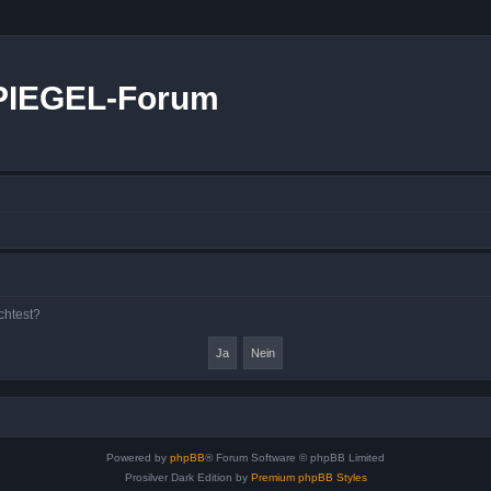
PIEGEL-Forum
chtest?
Powered by
phpBB
® Forum Software © phpBB Limited
Prosilver Dark Edition by
Premium phpBB Styles