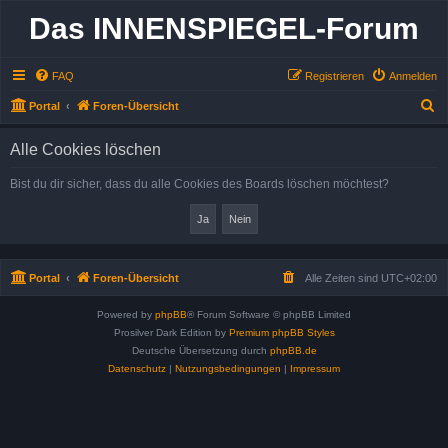
Das INNENSPIEGEL-Forum
FAQ
Registrieren
Anmelden
S
Portal
Foren-Übersicht
u
Alle Cookies löschen
c
h
Bist du dir sicher, dass du alle Cookies des Boards löschen möchtest?
e
Portal
Foren-Übersicht
Alle Zeiten sind
UTC+02:00
Powered by
phpBB
® Forum Software © phpBB Limited
Prosilver Dark Edition by
Premium phpBB Styles
Deutsche Übersetzung durch
phpBB.de
Datenschutz
|
Nutzungsbedingungen
|
Impressum