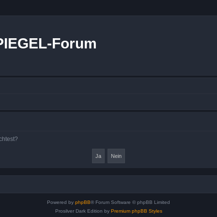
PIEGEL-Forum
chtest?
Powered by
phpBB
® Forum Software © phpBB Limited
Prosilver Dark Edition by
Premium phpBB Styles