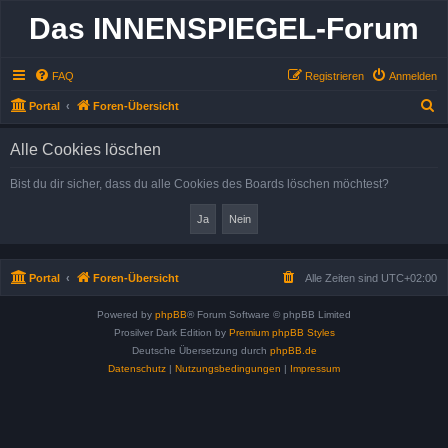
Das INNENSPIEGEL-Forum
FAQ
Registrieren
Anmelden
S
Portal
Foren-Übersicht
u
Alle Cookies löschen
c
h
Bist du dir sicher, dass du alle Cookies des Boards löschen möchtest?
e
Portal
Foren-Übersicht
Alle Zeiten sind
UTC+02:00
Powered by
phpBB
® Forum Software © phpBB Limited
Prosilver Dark Edition by
Premium phpBB Styles
Deutsche Übersetzung durch
phpBB.de
Datenschutz
|
Nutzungsbedingungen
|
Impressum