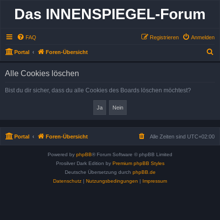
Das INNENSPIEGEL-Forum
FAQ
Registrieren
Anmelden
S
Portal
Foren-Übersicht
u
Alle Cookies löschen
c
h
Bist du dir sicher, dass du alle Cookies des Boards löschen möchtest?
e
Portal
Foren-Übersicht
Alle Zeiten sind
UTC+02:00
Powered by
phpBB
® Forum Software © phpBB Limited
Prosilver Dark Edition by
Premium phpBB Styles
Deutsche Übersetzung durch
phpBB.de
Datenschutz
|
Nutzungsbedingungen
|
Impressum