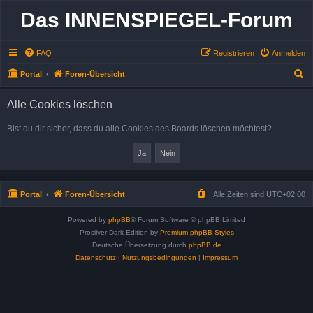
Das INNENSPIEGEL-Forum
FAQ
Registrieren
Anmelden
S
Portal
Foren-Übersicht
u
Alle Cookies löschen
c
h
Bist du dir sicher, dass du alle Cookies des Boards löschen möchtest?
e
Portal
Foren-Übersicht
Alle Zeiten sind
UTC+02:00
Powered by
phpBB
® Forum Software © phpBB Limited
Prosilver Dark Edition by
Premium phpBB Styles
Deutsche Übersetzung durch
phpBB.de
Datenschutz
|
Nutzungsbedingungen
|
Impressum