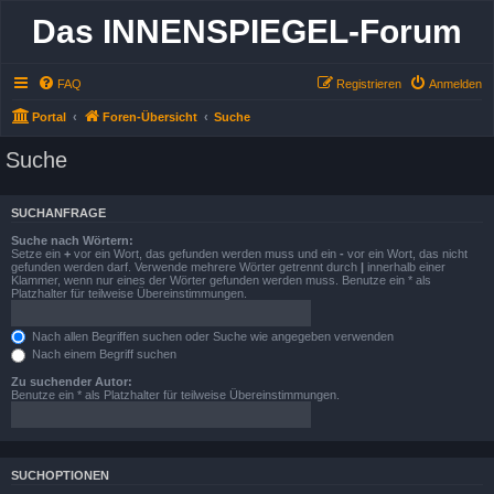
Das INNENSPIEGEL-Forum
FAQ
Registrieren
Anmelden
Portal
Foren-Übersicht
Suche
Suche
SUCHANFRAGE
Suche nach Wörtern:
Setze ein
+
vor ein Wort, das gefunden werden muss und ein
-
vor ein Wort, das nicht
gefunden werden darf. Verwende mehrere Wörter getrennt durch
|
innerhalb einer
Klammer, wenn nur eines der Wörter gefunden werden muss. Benutze ein * als
Platzhalter für teilweise Übereinstimmungen.
Nach allen Begriffen suchen oder Suche wie angegeben verwenden
Nach einem Begriff suchen
Zu suchender Autor:
Benutze ein * als Platzhalter für teilweise Übereinstimmungen.
SUCHOPTIONEN