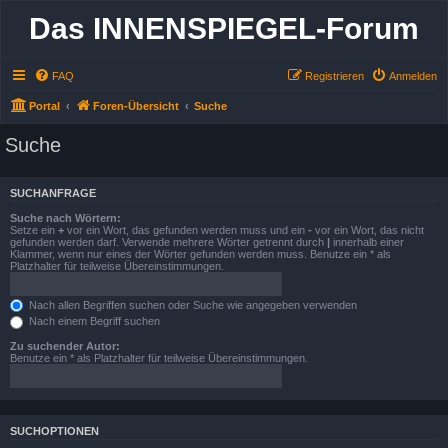
Das INNENSPIEGEL-Forum
FAQ
Registrieren
Anmelden
Portal
Foren-Übersicht
Suche
Suche
SUCHANFRAGE
Suche nach Wörtern:
Setze ein
+
vor ein Wort, das gefunden werden muss und ein
-
vor ein Wort, das nicht
gefunden werden darf. Verwende mehrere Wörter getrennt durch
|
innerhalb einer
Klammer, wenn nur eines der Wörter gefunden werden muss. Benutze ein * als
Platzhalter für teilweise Übereinstimmungen.
Nach allen Begriffen suchen oder Suche wie angegeben verwenden
Nach einem Begriff suchen
Zu suchender Autor:
Benutze ein * als Platzhalter für teilweise Übereinstimmungen.
SUCHOPTIONEN