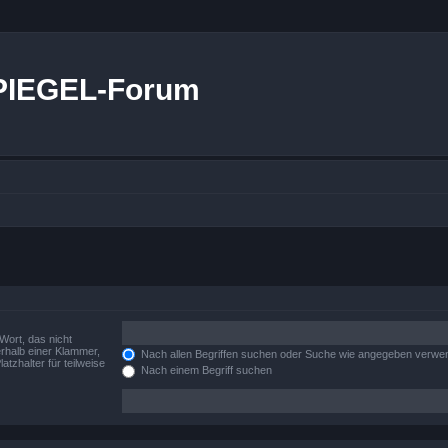
PIEGEL-Forum
Wort, das nicht
rhalb einer Klammer,
Nach allen Begriffen suchen oder Suche wie angegeben verwe
tzhalter für teilweise
Nach einem Begriff suchen