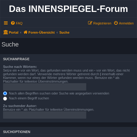
Das INNENSPIEGEL-Forum
FAQ
Registrieren
Anmelden
Portal
Foren-Übersicht
Suche
Suche
SUCHANFRAGE
Suche nach Wörtern:
Setze ein
+
vor ein Wort, das gefunden werden muss und ein
-
vor ein Wort, das nicht
gefunden werden darf. Verwende mehrere Wörter getrennt durch
|
innerhalb einer
Klammer, wenn nur eines der Wörter gefunden werden muss. Benutze ein * als
Platzhalter für teilweise Übereinstimmungen.
Nach allen Begriffen suchen oder Suche wie angegeben verwenden
Nach einem Begriff suchen
Zu suchender Autor:
Benutze ein * als Platzhalter für teilweise Übereinstimmungen.
SUCHOPTIONEN