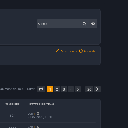
Suche
Erweiterte Suche
Registrieren
Anmelden
Seite
1
von
20
1
2
3
4
5
20
Nächste
ab mehr als 1000 Treffer
…
ZUGRIFFE
LETZTER BEITRAG
von
jr
914
24.07.2026, 15:41
von
jr