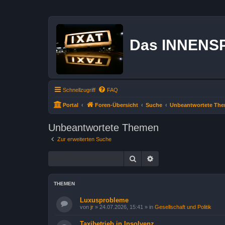
Das INNENS
Schnellzugriff
FAQ
Portal
Foren-Übersicht
Suche
Unbeantwortete Th
Unbeantwortete Themen
Zur erweiterten Suche
Suche
Erweiterte Suche
THEMEN
Luxusprobleme
von
jr
»
24.07.2026, 15:41
» in
Gesellschaft und Politik
Taxibetrieb in Insolvenz