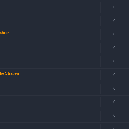
0
0
ahrer
0
0
0
die Straßen
0
0
0
0
0