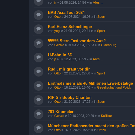
von
jr
»
01.08.2024, 14:54
» in
Alles ...
BVB Asia Tour 2024
von
Otto
»
24.07.2024, 16:08
» in
Sport
Karl-Heinz Schnellinger
von
yogi
»
21.05.2024, 20:41
» in
Sport
55555 Stern Taxi vor dem Aus?
von
Gerald
»
01.03.2024, 18:23
» in
Oldenburg
U-Bahn in 3D
von
jr
»
07.12.2023, 00:59
» in
Alles ...
Rudi, mir graut vor dir
von
Otto
»
22.11.2023, 22:00
» in
Sport
Erstmals mehr als 46 Millionen Erwerbstätige
von
Otto
»
16.11.2023, 16:40
» in
Gesellschaft und Politik
RIP Sir Bobby Charlton
von
Otto
»
21.10.2023, 17:27
» in
Sport
791 Kilometer
von
Gerald
»
19.10.2023, 20:29
» in
KulTour
Münchener Radiosender macht den großen Tax
von
Otto
»
16.09.2023, 15:28
» in
Umzu