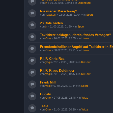
von
jr
»
19.06.2026, 18:48
» in
Oldenburg
Nie wieder Marschweg?
von
Taktikus
»
02.06.2026, 11:04
» in
Sport
23 Rote Karten
von
jr
»
11.03.2026, 01:50
» in
Sport
Taxifahrer beklagen „fortlaufendes Versagen“
von
Otto
»
26.02.2026, 22:05
» in
Umzu
Fremdenfeindlicher Angriff auf Taxifahrer in Er
von
Otto
»
08.02.2026, 15:21
» in
Umzu
R.I.P. Chris Rea
von
yogi
»
29.12.2025, 20:09
» in
KulTour
R.I.P. Klaus Doldinger
von
yogi
»
20.10.2025, 19:37
» in
KulTour
Frank Mill
von
yogi
»
07.08.2025, 21:44
» in
Sport
Bügeln
von
Otto
»
27.05.2025, 02:48
» in
Witze
Tesla
von
Otto
»
21.04.2025, 20:20
» in
Witze