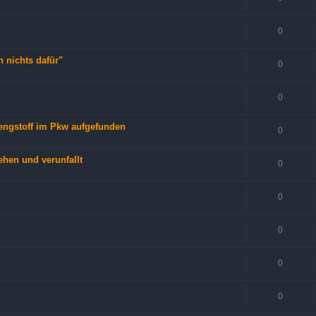
0
n nichts dafür"
0
0
rengstoff im Pkw aufgefunden
0
iehen und verunfallt
0
0
0
0
0