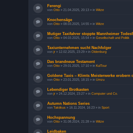
Ferengi
von
Otto
»
21.04.2025, 20:13
» in
Witze
Knochensäge
von
Otto
»
08.03.2025, 14:55
» in
Witze
Mutiger Taxifahrer stoppte Mannheimer Todesf
von
Otto
»
04.03.2025, 15:54
» in
Gesellschaft und Politik
Taxiunternehmen sucht Nachfolger
von
jr
»
12.02.2025, 23:29
» in
Oldenburg
Das brandneue Testament
von
Otto
»
29.01.2025, 17:10
» in
KulTour
Goldene Taxis – Klimts Meisterwerke erobern 
von
Otto
»
23.01.2025, 18:15
» in
Umzu
Lebendiger Brotkasten
von
jr
»
24.12.2024, 23:27
» in
Computer und Co.
Autumn Nations Series
von
Taktikus
»
16.11.2024, 16:23
» in
Sport
Hochspannung
von
Otto
»
31.08.2024, 21:28
» in
Witze
Leidbaken