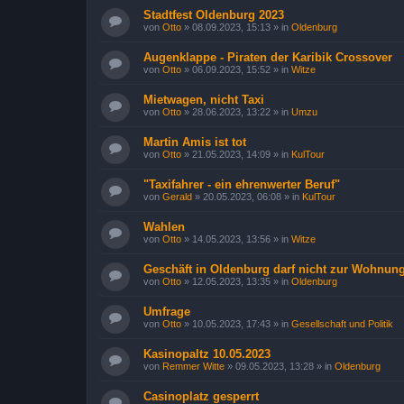
Stadtfest Oldenburg 2023
von
Otto
»
08.09.2023, 15:13
» in
Oldenburg
Augenklappe - Piraten der Karibik Crossover
von
Otto
»
06.09.2023, 15:52
» in
Witze
Mietwagen, nicht Taxi
von
Otto
»
28.06.2023, 13:22
» in
Umzu
Martin Amis ist tot
von
Otto
»
21.05.2023, 14:09
» in
KulTour
"Taxifahrer - ein ehrenwerter Beruf"
von
Gerald
»
20.05.2023, 06:08
» in
KulTour
Wahlen
von
Otto
»
14.05.2023, 13:56
» in
Witze
Geschäft in Oldenburg darf nicht zur Wohnu
von
Otto
»
12.05.2023, 13:35
» in
Oldenburg
Umfrage
von
Otto
»
10.05.2023, 17:43
» in
Gesellschaft und Politik
Kasinopaltz 10.05.2023
von
Remmer Witte
»
09.05.2023, 13:28
» in
Oldenburg
Casinoplatz gesperrt