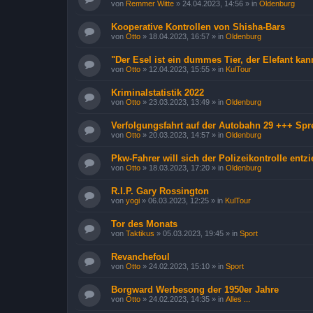
von
Remmer Witte
»
24.04.2023, 14:56
» in
Oldenburg
Kooperative Kontrollen von Shisha-Bars
von
Otto
»
18.04.2023, 16:57
» in
Oldenburg
"Der Esel ist ein dummes Tier, der Elefant kan
von
Otto
»
12.04.2023, 15:55
» in
KulTour
Kriminalstatistik 2022
von
Otto
»
23.03.2023, 13:49
» in
Oldenburg
Verfolgungsfahrt auf der Autobahn 29 +++ Sp
von
Otto
»
20.03.2023, 14:57
» in
Oldenburg
Pkw-Fahrer will sich der Polizeikontrolle entz
von
Otto
»
18.03.2023, 17:20
» in
Oldenburg
R.I.P. Gary Rossington
von
yogi
»
06.03.2023, 12:25
» in
KulTour
Tor des Monats
von
Taktikus
»
05.03.2023, 19:45
» in
Sport
Revanchefoul
von
Otto
»
24.02.2023, 15:10
» in
Sport
Borgward Werbesong der 1950er Jahre
von
Otto
»
24.02.2023, 14:35
» in
Alles ...