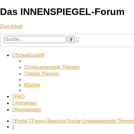
Das INNENSPIEGEL-Forum
Zum Inhalt
Erweiterte
Suche
Suche
Schnellzugriff
Unbeantwortete Themen
Aktive Themen
Suche
FAQ
Anmelden
Registrieren
Portal
Foren-Übersicht
Suche
Unbeantwortete Theme
Suche