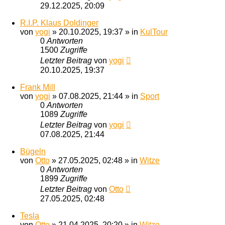
29.12.2025, 20:09
R.I.P. Klaus Doldinger
von
yogi
»
20.10.2025, 19:37
» in
KulTour
0
Antworten
1500
Zugriffe
Letzter Beitrag
von
yogi
20.10.2025, 19:37
Frank Mill
von
yogi
»
07.08.2025, 21:44
» in
Sport
0
Antworten
1089
Zugriffe
Letzter Beitrag
von
yogi
07.08.2025, 21:44
Bügeln
von
Otto
»
27.05.2025, 02:48
» in
Witze
0
Antworten
1899
Zugriffe
Letzter Beitrag
von
Otto
27.05.2025, 02:48
Tesla
von
Otto
»
21.04.2025, 20:20
» in
Witze