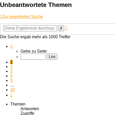
Unbeantwortete Themen
Zur erweiterten Suche
Erweiterte
Suche
Suche
Die Suche ergab mehr als 1000 Treffer
Seite
1
Gehe zu Seite:
von
20
1
2
3
4
5
…
20
Nächste
Themen
Antworten
Zugriffe