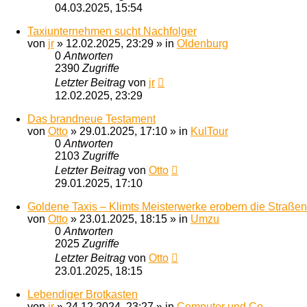
04.03.2025, 15:54
Taxiunternehmen sucht Nachfolger
von
jr
»
12.02.2025, 23:29
» in
Oldenburg
0
Antworten
2390
Zugriffe
Letzter Beitrag
von
jr
12.02.2025, 23:29
Das brandneue Testament
von
Otto
»
29.01.2025, 17:10
» in
KulTour
0
Antworten
2103
Zugriffe
Letzter Beitrag
von
Otto
29.01.2025, 17:10
Goldene Taxis – Klimts Meisterwerke erobern die Straßen
von
Otto
»
23.01.2025, 18:15
» in
Umzu
0
Antworten
2025
Zugriffe
Letzter Beitrag
von
Otto
23.01.2025, 18:15
Lebendiger Brotkasten
von
jr
»
24.12.2024, 23:27
» in
Computer und Co.