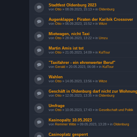
Stadtfest Oldenburg 2023
von
Otto
»
08.09.2023, 15:13
» in
Oldenburg
Augenklappe - Piraten der Karibik Crossover
von
Otto
»
06.09.2023, 15:52
» in
Witze
Mietwagen, nicht Taxi
von
Otto
»
28.06.2023, 13:22
» in
Umzu
Martin Amis ist tot
von
Otto
»
21.05.2023, 14:09
» in
KulTour
"Taxifahrer - ein ehrenwerter Beruf"
von
Gerald
»
20.05.2023, 06:08
» in
KulTour
Wahlen
von
Otto
»
14.05.2023, 13:56
» in
Witze
Geschäft in Oldenburg darf nicht zur Wohnu
von
Otto
»
12.05.2023, 13:35
» in
Oldenburg
Umfrage
von
Otto
»
10.05.2023, 17:43
» in
Gesellschaft und Politik
Kasinopaltz 10.05.2023
von
Remmer Witte
»
09.05.2023, 13:28
» in
Oldenburg
Casinoplatz gesperrt