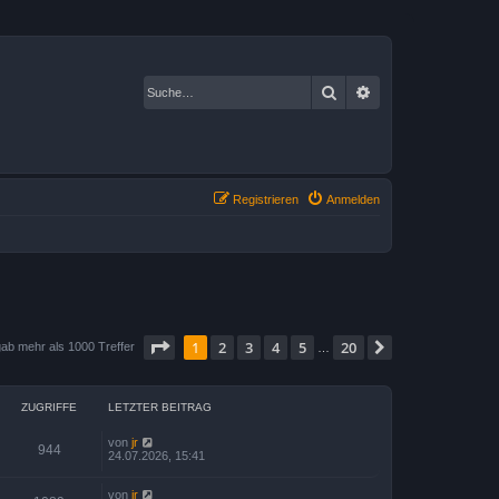
Suche
Erweiterte Suche
Registrieren
Anmelden
Seite
1
von
20
1
2
3
4
5
20
Nächste
ab mehr als 1000 Treffer
…
ZUGRIFFE
LETZTER BEITRAG
von
jr
944
24.07.2026, 15:41
von
jr