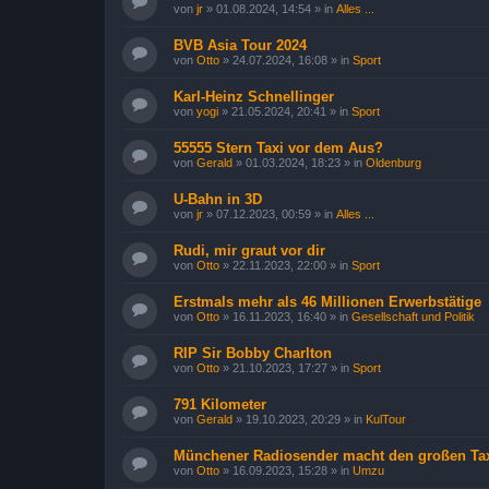
von
jr
»
01.08.2024, 14:54
» in
Alles ...
BVB Asia Tour 2024
von
Otto
»
24.07.2024, 16:08
» in
Sport
Karl-Heinz Schnellinger
von
yogi
»
21.05.2024, 20:41
» in
Sport
55555 Stern Taxi vor dem Aus?
von
Gerald
»
01.03.2024, 18:23
» in
Oldenburg
U-Bahn in 3D
von
jr
»
07.12.2023, 00:59
» in
Alles ...
Rudi, mir graut vor dir
von
Otto
»
22.11.2023, 22:00
» in
Sport
Erstmals mehr als 46 Millionen Erwerbstätige
von
Otto
»
16.11.2023, 16:40
» in
Gesellschaft und Politik
RIP Sir Bobby Charlton
von
Otto
»
21.10.2023, 17:27
» in
Sport
791 Kilometer
von
Gerald
»
19.10.2023, 20:29
» in
KulTour
Münchener Radiosender macht den großen Tax
von
Otto
»
16.09.2023, 15:28
» in
Umzu