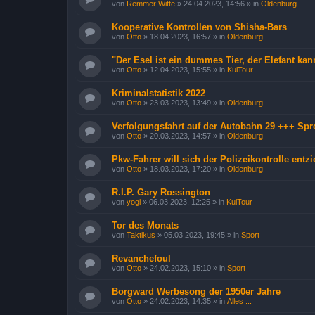
von
Remmer Witte
»
24.04.2023, 14:56
» in
Oldenburg
Kooperative Kontrollen von Shisha-Bars
von
Otto
»
18.04.2023, 16:57
» in
Oldenburg
"Der Esel ist ein dummes Tier, der Elefant kan
von
Otto
»
12.04.2023, 15:55
» in
KulTour
Kriminalstatistik 2022
von
Otto
»
23.03.2023, 13:49
» in
Oldenburg
Verfolgungsfahrt auf der Autobahn 29 +++ Sp
von
Otto
»
20.03.2023, 14:57
» in
Oldenburg
Pkw-Fahrer will sich der Polizeikontrolle entz
von
Otto
»
18.03.2023, 17:20
» in
Oldenburg
R.I.P. Gary Rossington
von
yogi
»
06.03.2023, 12:25
» in
KulTour
Tor des Monats
von
Taktikus
»
05.03.2023, 19:45
» in
Sport
Revanchefoul
von
Otto
»
24.02.2023, 15:10
» in
Sport
Borgward Werbesong der 1950er Jahre
von
Otto
»
24.02.2023, 14:35
» in
Alles ...