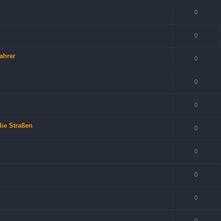
0
0
ahrer
0
0
0
die Straßen
0
0
0
0
0