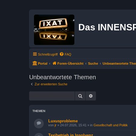
Das INNENS
Schnellzugriff
FAQ
Portal
Foren-Übersicht
Suche
Unbeantwortete Th
Unbeantwortete Themen
Zur erweiterten Suche
Suche
Erweiterte Suche
THEMEN
Luxusprobleme
von
jr
»
24.07.2026, 15:41
» in
Gesellschaft und Politik
Taxibetrieb in Insolvenz