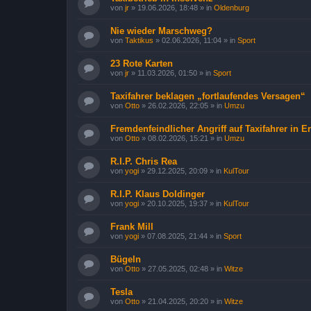
von
jr
»
19.06.2026, 18:48
» in
Oldenburg
Nie wieder Marschweg?
von
Taktikus
»
02.06.2026, 11:04
» in
Sport
23 Rote Karten
von
jr
»
11.03.2026, 01:50
» in
Sport
Taxifahrer beklagen „fortlaufendes Versagen“
von
Otto
»
26.02.2026, 22:05
» in
Umzu
Fremdenfeindlicher Angriff auf Taxifahrer in Er
von
Otto
»
08.02.2026, 15:21
» in
Umzu
R.I.P. Chris Rea
von
yogi
»
29.12.2025, 20:09
» in
KulTour
R.I.P. Klaus Doldinger
von
yogi
»
20.10.2025, 19:37
» in
KulTour
Frank Mill
von
yogi
»
07.08.2025, 21:44
» in
Sport
Bügeln
von
Otto
»
27.05.2025, 02:48
» in
Witze
Tesla
von
Otto
»
21.04.2025, 20:20
» in
Witze