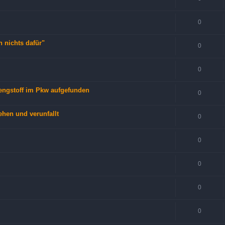
0
n nichts dafür"
0
0
rengstoff im Pkw aufgefunden
0
iehen und verunfallt
0
0
0
0
0