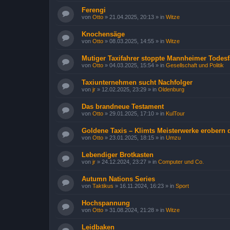
Ferengi
von
Otto
»
21.04.2025, 20:13
» in
Witze
Knochensäge
von
Otto
»
08.03.2025, 14:55
» in
Witze
Mutiger Taxifahrer stoppte Mannheimer Todesf
von
Otto
»
04.03.2025, 15:54
» in
Gesellschaft und Politik
Taxiunternehmen sucht Nachfolger
von
jr
»
12.02.2025, 23:29
» in
Oldenburg
Das brandneue Testament
von
Otto
»
29.01.2025, 17:10
» in
KulTour
Goldene Taxis – Klimts Meisterwerke erobern 
von
Otto
»
23.01.2025, 18:15
» in
Umzu
Lebendiger Brotkasten
von
jr
»
24.12.2024, 23:27
» in
Computer und Co.
Autumn Nations Series
von
Taktikus
»
16.11.2024, 16:23
» in
Sport
Hochspannung
von
Otto
»
31.08.2024, 21:28
» in
Witze
Leidbaken