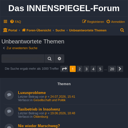
Das INNENSPIEGEL-Forum
FAQ
Registrieren
Anmelden
S
Portal
Foren-Übersicht
Suche
Unbeantwortete Themen
u
Unbeantwortete Themen
c
Zur erweiterten Suche
h
Suche
Erweiterte Suche
e
Seite
1
von
20
1
2
3
4
5
20
N
Die Suche ergab mehr als 1000 Treffer
…
Themen
Luxusprobleme
Letzter Beitrag von
jr
«
24.07.2026, 15:41
Verfasst in
Gesellschaft und Politik
Taxibetrieb in Insolvenz
Letzter Beitrag von
jr
«
19.06.2026, 18:48
Verfasst in
Oldenburg
Nie wieder Marschweg?