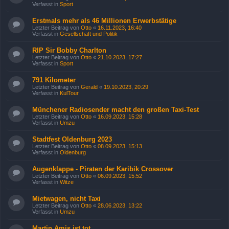
Verfasst in
Sport
Erstmals mehr als 46 Millionen Erwerbstätige
Letzter Beitrag von
Otto
«
16.11.2023, 16:40
Verfasst in
Gesellschaft und Politik
RIP Sir Bobby Charlton
Letzter Beitrag von
Otto
«
21.10.2023, 17:27
Verfasst in
Sport
791 Kilometer
Letzter Beitrag von
Gerald
«
19.10.2023, 20:29
Verfasst in
KulTour
Münchener Radiosender macht den großen Taxi-Test
Letzter Beitrag von
Otto
«
16.09.2023, 15:28
Verfasst in
Umzu
Stadtfest Oldenburg 2023
Letzter Beitrag von
Otto
«
08.09.2023, 15:13
Verfasst in
Oldenburg
Augenklappe - Piraten der Karibik Crossover
Letzter Beitrag von
Otto
«
06.09.2023, 15:52
Verfasst in
Witze
Mietwagen, nicht Taxi
Letzter Beitrag von
Otto
«
28.06.2023, 13:22
Verfasst in
Umzu
Martin Amis ist tot