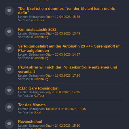
"Der Esel ist ein dummes Tier, der Elefant kann nichts
dafür"
Letzter Beitrag von
Otto
«
12.04.2023, 15:55
Verfasst in
KulTour
Kriminalstatistik 2022
Letzter Beitrag von
Otto
«
23.03.2023, 13:49
Verfasst in
Oldenburg
Verfolgungsfahrt auf der Autobahn 29 +++ Sprengstoff im
Pkw aufgefunden
Letzter Beitrag von
Otto
«
20.03.2023, 14:57
Verfasst in
Oldenburg
Pkw-Fahrer will sich der Polizeikontrolle entziehen und
verunfallt
Letzter Beitrag von
Otto
«
18.03.2023, 17:20
Verfasst in
Oldenburg
R.I.P. Gary Rossington
Letzter Beitrag von
yogi
«
06.03.2023, 12:25
Verfasst in
KulTour
Tor des Monats
Letzter Beitrag von
Taktikus
«
05.03.2023, 19:45
Verfasst in
Sport
Revanchefoul
Letzter Beitrag von
Otto
«
24.02.2023, 15:10