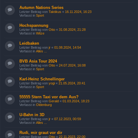
Autumn Nations Series
Letzter Beitrag von
Taktikus
«
16.11.2024, 16:23
Verfasst in
Sport
Hochspannung
Letzter Beitrag von
Otto
«
31.08.2024, 21:28
Verfasst in
Witze
Leidbaken
Letzter Beitrag von
jr
«
01.08.2024, 14:54
Verfasst in
Alles ...
BVB Asia Tour 2024
Letzter Beitrag von
Otto
«
24.07.2024, 16:08
Verfasst in
Sport
Karl-Heinz Schnellinger
Letzter Beitrag von
yogi
«
21.05.2024, 20:41
Verfasst in
Sport
55555 Stern Taxi vor dem Aus?
Letzter Beitrag von
Gerald
«
01.03.2024, 18:23
Verfasst in
Oldenburg
U-Bahn in 3D
Letzter Beitrag von
jr
«
07.12.2023, 00:59
Verfasst in
Alles ...
Rudi, mir graut vor dir
Letzter Beitrag von
Otto
«
22.11.2023, 22:00