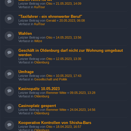
Letzter Beitrag von
Otto
«
21.05.2023, 14:09
Verfasst in
KulTour
"Taxifahrer - ein ehrenwerter Beruf"
Letzter Beitrag von
Gerald
«
20.05.2023, 06:08
Verfasst in
KulTour
Wahlen
Letzter Beitrag von
Otto
«
14.05.2023, 13:56
Verfasst in
Witze
Geschäft in Oldenburg darf nicht zur Wohnung umgebaut
werden
Letzter Beitrag von
Otto
«
12.05.2023, 13:35
Verfasst in
Oldenburg
Umfrage
Letzter Beitrag von
Otto
«
10.05.2023, 17:43
Verfasst in
Gesellschaft und Politik
Kasinopaltz 10.05.2023
Letzter Beitrag von
Remmer Witte
«
09.05.2023, 13:28
Verfasst in
Oldenburg
Casinoplatz gesperrt
Letzter Beitrag von
Remmer Witte
«
24.04.2023, 14:56
Verfasst in
Oldenburg
Kooperative Kontrollen von Shisha-Bars
Letzter Beitrag von
Otto
«
18.04.2023, 16:57
Verfasst in
Oldenburg