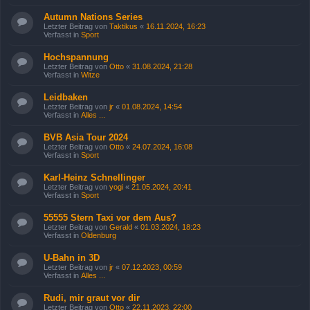
Autumn Nations Series
Letzter Beitrag von
Taktikus
«
16.11.2024, 16:23
Verfasst in
Sport
Hochspannung
Letzter Beitrag von
Otto
«
31.08.2024, 21:28
Verfasst in
Witze
Leidbaken
Letzter Beitrag von
jr
«
01.08.2024, 14:54
Verfasst in
Alles ...
BVB Asia Tour 2024
Letzter Beitrag von
Otto
«
24.07.2024, 16:08
Verfasst in
Sport
Karl-Heinz Schnellinger
Letzter Beitrag von
yogi
«
21.05.2024, 20:41
Verfasst in
Sport
55555 Stern Taxi vor dem Aus?
Letzter Beitrag von
Gerald
«
01.03.2024, 18:23
Verfasst in
Oldenburg
U-Bahn in 3D
Letzter Beitrag von
jr
«
07.12.2023, 00:59
Verfasst in
Alles ...
Rudi, mir graut vor dir
Letzter Beitrag von
Otto
«
22.11.2023, 22:00