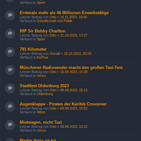
Verfasst in
Sport
Erstmals mehr als 46 Millionen Erwerbstätige
Letzter Beitrag von
Otto
«
16.11.2023, 16:40
Verfasst in
Gesellschaft und Politik
RIP Sir Bobby Charlton
Letzter Beitrag von
Otto
«
21.10.2023, 17:27
Verfasst in
Sport
791 Kilometer
Letzter Beitrag von
Gerald
«
19.10.2023, 20:29
Verfasst in
KulTour
Münchener Radiosender macht den großen Taxi-Test
Letzter Beitrag von
Otto
«
16.09.2023, 15:28
Verfasst in
Umzu
Stadtfest Oldenburg 2023
Letzter Beitrag von
Otto
«
08.09.2023, 15:13
Verfasst in
Oldenburg
Augenklappe - Piraten der Karibik Crossover
Letzter Beitrag von
Otto
«
06.09.2023, 15:52
Verfasst in
Witze
Mietwagen, nicht Taxi
Letzter Beitrag von
Otto
«
28.06.2023, 13:22
Verfasst in
Umzu
Martin Amis ist tot