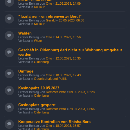
Letzter Beitrag von
Otto
«
21.05.2023, 14:09
Verfasst in
KulTour
"Taxifahrer - ein ehrenwerter Beruf"
Letzter Beitrag von
Gerald
«
20.05.2023, 06:08
Verfasst in
KulTour
Wahlen
Letzter Beitrag von
Otto
«
14.05.2023, 13:56
Verfasst in
Witze
Geschäft in Oldenburg darf nicht zur Wohnung umgebaut
werden
Letzter Beitrag von
Otto
«
12.05.2023, 13:35
Verfasst in
Oldenburg
Umfrage
Letzter Beitrag von
Otto
«
10.05.2023, 17:43
Verfasst in
Gesellschaft und Politik
Kasinopaltz 10.05.2023
Letzter Beitrag von
Remmer Witte
«
09.05.2023, 13:28
Verfasst in
Oldenburg
Casinoplatz gesperrt
Letzter Beitrag von
Remmer Witte
«
24.04.2023, 14:56
Verfasst in
Oldenburg
Kooperative Kontrollen von Shisha-Bars
Letzter Beitrag von
Otto
«
18.04.2023, 16:57
Verfasst in
Oldenburg