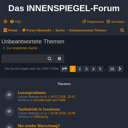
Das INNENSPIEGEL-Forum
FAQ
Registrieren
Anmelden
S
Portal
Foren-Übersicht
Suche
Unbeantwortete Themen
u
Unbeantwortete Themen
c
Zur erweiterten Suche
h
Suche
Erweiterte Suche
e
Seite
1
von
20
1
2
3
4
5
20
N
Die Suche ergab mehr als 1000 Treffer
…
Themen
Luxusprobleme
Letzter Beitrag von
jr
«
24.07.2026, 15:41
Verfasst in
Gesellschaft und Politik
Taxibetrieb in Insolvenz
Letzter Beitrag von
jr
«
19.06.2026, 18:48
Verfasst in
Oldenburg
Nie wieder Marschweg?