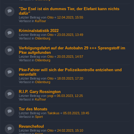
"Der Esel ist ein dummes Tier, der Elefant kann nichts
dafür"
Letzter Beitrag von
Otto
«
12.04.2023, 15:55
Verfasst in
KulTour
Kriminalstatistik 2022
Letzter Beitrag von
Otto
«
23.03.2023, 13:49
Verfasst in
Oldenburg
Verfolgungsfahrt auf der Autobahn 29 +++ Sprengstoff im
Pkw aufgefunden
Letzter Beitrag von
Otto
«
20.03.2023, 14:57
Verfasst in
Oldenburg
Pkw-Fahrer will sich der Polizeikontrolle entziehen und
verunfallt
Letzter Beitrag von
Otto
«
18.03.2023, 17:20
Verfasst in
Oldenburg
R.I.P. Gary Rossington
Letzter Beitrag von
yogi
«
06.03.2023, 12:25
Verfasst in
KulTour
Tor des Monats
Letzter Beitrag von
Taktikus
«
05.03.2023, 19:45
Verfasst in
Sport
Revanchefoul
Letzter Beitrag von
Otto
«
24.02.2023, 15:10