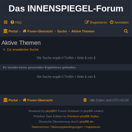
Das INNENSPIEGEL-Forum
FAQ
Registrieren
Anmelden
S
Portal
Foren-Übersicht
Suche
Aktive Themen
u
Aktive Themen
c
Zur erweiterten Suche
h
Die Suche ergab 0 Treffer • Seite
1
von
1
e
Es wurden keine passenden Ergebnisse gefunden.
Die Suche ergab 0 Treffer • Seite
1
von
1
Portal
Foren-Übersicht
Alle Zeiten sind
UTC+02:00
Powered by
phpBB
® Forum Software © phpBB Limited
Prosilver Dark Edition by
Premium phpBB Styles
Deutsche Übersetzung durch
phpBB.de
Datenschutz
|
Nutzungsbedingungen
|
Impressum