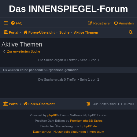
Das INNENSPIEGEL-Forum
FAQ
Registrieren
Anmelden
S
Portal
Foren-Übersicht
Suche
Aktive Themen
u
Aktive Themen
c
Zur erweiterten Suche
h
Die Suche ergab 0 Treffer • Seite
1
von
1
e
Es wurden keine passenden Ergebnisse gefunden.
Die Suche ergab 0 Treffer • Seite
1
von
1
Portal
Foren-Übersicht
Alle Zeiten sind
UTC+02:00
Powered by
phpBB
® Forum Software © phpBB Limited
Prosilver Dark Edition by
Premium phpBB Styles
Deutsche Übersetzung durch
phpBB.de
Datenschutz
|
Nutzungsbedingungen
|
Impressum