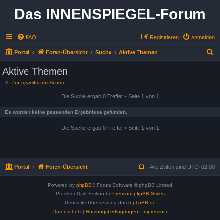
Das INNENSPIEGEL-Forum
FAQ
Registrieren
Anmelden
S
Portal
Foren-Übersicht
Suche
Aktive Themen
u
Aktive Themen
c
Zur erweiterten Suche
h
Die Suche ergab 0 Treffer • Seite
1
von
1
e
Es wurden keine passenden Ergebnisse gefunden.
Die Suche ergab 0 Treffer • Seite
1
von
1
Portal
Foren-Übersicht
Alle Zeiten sind
UTC+02:00
Powered by
phpBB
® Forum Software © phpBB Limited
Prosilver Dark Edition by
Premium phpBB Styles
Deutsche Übersetzung durch
phpBB.de
Datenschutz
|
Nutzungsbedingungen
|
Impressum